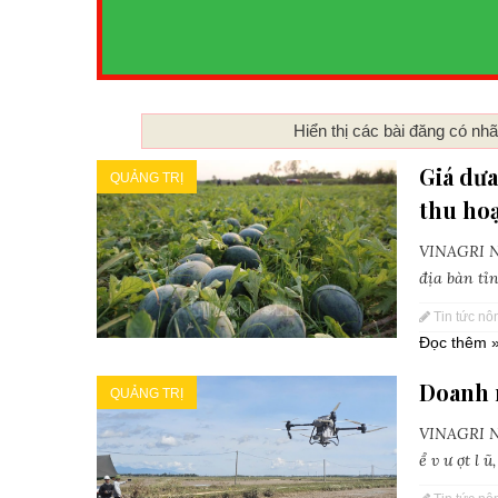
Hiển thị các bài đăng có nh
Giá dưa
QUẢNG TRỊ
thu ho
VINAGRI Ne
địa bàn tỉn
Tin tức nô
Đọc thêm 
Doanh n
QUẢNG TRỊ
VINAGRI Ne
ể v ư ợt l 