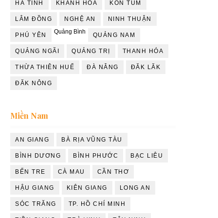
HÀ TĨNH
KHÁNH HÒA
KON TUM
LÂM ĐỒNG
NGHỆ AN
NINH THUẬN
Quảng Bình
PHÚ YÊN
QUẢNG NAM
QUẢNG NGÃI
QUẢNG TRỊ
THANH HÓA
THỪA THIÊN HUẾ
ĐÀ NẴNG
ĐĂK LĂK
ĐĂK NÔNG
Miền Nam
AN GIANG
BÀ RỊA VŨNG TÀU
BÌNH DƯƠNG
BÌNH PHƯỚC
BẠC LIÊU
BẾN TRE
CÀ MAU
CẦN THƠ
HẬU GIANG
KIÊN GIANG
LONG AN
SÓC TRĂNG
TP. HỒ CHÍ MINH