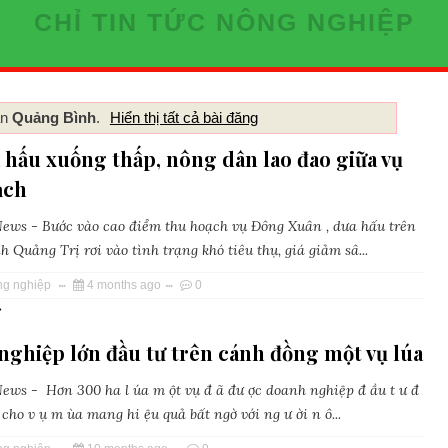
CHỈ TIN TỨC NÔNG NGHIỆP
ãn
Quảng Bình
.
Hiển thị tất cả bài đăng
 hấu xuống thấp, nông dân lao đao giữa vụ
ạch
ws - Bước vào cao điểm thu hoạch vụ Đông Xuân , dưa hấu trên
h Quảng Trị rơi vào tình trạng khó tiêu thụ, giá giảm sâ...
ng nghiệp
4 months ago
0
»
ghiệp lớn đầu tư trên cánh đồng một vụ lúa
ws - Hơn 300 ha l úa m ột vụ đ ã đư ợc doanh nghiệp đ ầu t ư đ
ũ, cho v ụ m ùa mang hi ệu quả bất ngờ với ng ư ời n ô...