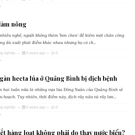
»
 làm nông
 nhiều nghề, người không thèm 'bon chen' để kiếm một chân công
hưng dù xuất phát điểm khác nhau nhưng họ có ch...
ng nghiệp
9 years ago
0
»
gàn hecta lúa ở Quảng Bình bị dịch bệnh
n hai tuần nữa là những vựa lúa Đông Xuân của Quảng Bình sẽ
 hoạch. Tuy nhiên, thời điểm này, dịch rầy nâu và rầy lưn...
ng nghiệp
9 years ago
0
»
́t hàng loạt không phải do thay nước biển?