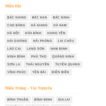
Miền Bắc
BẮC GIANG
BẮC KẠN
BẮC NINH
CAO BẰNG
HÀ GIANG
HÀ NAM
HÀ NỘI
HÒA BÌNH
HƯNG YÊN
HẢI DƯƠNG
HẢI PHÒNG
LAI CHÂU
LÀO CAI
LẠNG SƠN
NAM ĐỊNH
NINH BÌNH
PHÚ THỌ
QUẢNG NINH
SƠN LA
THÁI NGUYÊN
TUYÊN QUANG
VĨNH PHÚC
YÊN BÁI
ĐIỆN BIÊN
Miền Trung - Tây Nguyên
BÌNH THUẬN
BÌNH ĐỊNH
GIA LAI