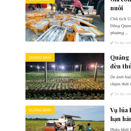
nuôi
Chủ tịch 
Đồng Quang
phương ...
Tin tức nô
Quảng 
QUẢNG BÌNH
đèn thú
Do ảnh hưở
chậm thời 
Tin tức nô
Vụ lúa
QUẢNG BÌNH
hạn hán
Phấn khởi 