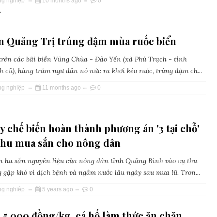
ng nghiệp
10 months ago
0
»
n Quảng Trị trúng đậm mùa ruốc biển
trên các bãi biển Vũng Chùa - Đảo Yến (xã Phú Trạch - tỉnh
 cũ), hàng trăm ngư dân nô nức ra khơi kéo ruốc, trúng đậm ch...
ng nghiệp
11 months ago
0
 chế biến hoàn thành phương án '3 tại chỗ'
 thu mua sắn cho nông dân
 ha sắn nguyên liệu của nông dân tỉnh Quảng Bình vào vụ thu
 gặp khó vì dịch bệnh và ngâm nước lâu ngày sau mưa lũ. Tron...
ng nghiệp
5 years ago
0
 5.000 đồng/kg, cá hố làm thức ăn chăn