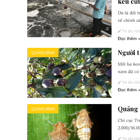
kêu cứ
Dù là đối 
về chính s
Tin tức nô
Đọc thêm 
Người 
QUẢNG BÌNH
Mỗi ha keo
năm đã có t
Tin tức nô
Đọc thêm 
Quảng 
QUẢNG BÌNH
Chi cục Tr
2.000/16.00
Tin tức nô