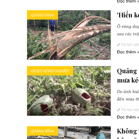
Đọc thêm 
'Hiến k
QUẢNG BÌNH
Ở vùng duy
sau các trậ
Tin tức nô
Đọc thêm 
Quảng B
VIDEO NÔNG NGHIỆP
mưa kéo
Do ảnh hưở
đến mùa th
Tin tức nô
Đọc thêm 
Không 
QUẢNG BÌNH