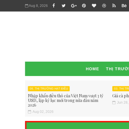
Aug 8, 2026
HOME
THỊ TRƯ
06. THỊ TRƯỜNG HẠT ĐIỀU
03. THỊ 
Nhập khẩu điều thô của Việt Nam vượt 3 tỷ
Giá cà ph
USD, lập kỷ lục mới trong nửa đầu năm
Jun 28,
2026
Aug 02, 2026