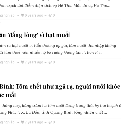
thu hoạch dứt điểm diện tích vụ Hè Thu. Mặc dù vụ Hè Thu...
ng nghiệp
6 years ago
0
»
n 'đắng lòng' vì hạt muối
àm ra hạt muối bị tiểu thương ép giá, làm muối thu nhập không
đi làm thuê nên nhiều hộ bỏ ruộng không làm. Thôn Ph...
ng nghiệp
7 years ago
0
»
Bình: Tôm chết như ngả rạ, người nuôi khóc
ớc mắt
 tháng nay, hàng trăm ha tôm nuôi đang trong thời kỳ thu hoạch ở
ng Phúc, TX. Ba Đồn, tỉnh Quảng Bình bỗng nhiên chết ...
ng nghiệp
7 years ago
0