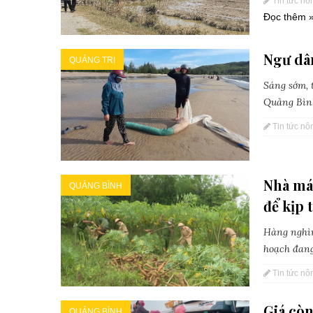
Tin tức nô
Đọc thêm 
Ngư dâ
QUẢNG TRỊ
Sáng sớm, 
Quảng Bình
Tin tức nô
Nhà máy
QUẢNG BÌNH
để kịp
Hàng nghìn
hoạch đang
Tin tức nô
Giá còn
QUẢNG BÌNH