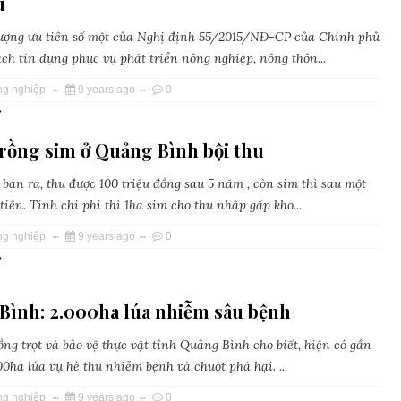
u
tượng ưu tiên số một của Nghị định 55/2015/NĐ-CP của Chính phủ
ách tín dụng phục vụ phát triển nông nghiệp, nông thôn...
ng nghiệp
9 years ago
0
»
trồng sim ở Quảng Bình bội thu
 bán ra, thu được 100 triệu đồng sau 5 năm , còn sim thì sau một
iền. Tính chi phí thì 1ha sim cho thu nhập gấp kho...
ng nghiệp
9 years ago
0
»
Bình: 2.000ha lúa nhiễm sâu bệnh
ồng trọt và bảo vệ thực vật tỉnh Quảng Bình cho biết, hiện có gần
0ha lúa vụ hè thu nhiễm bệnh và chuột phá hại. ...
ng nghiệp
9 years ago
0