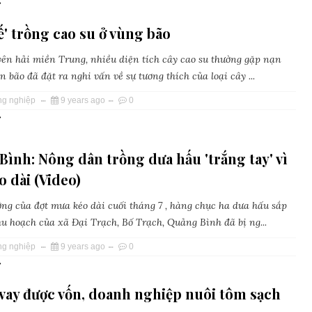
»
ế' trồng cao su ở vùng bão
ên hải miền Trung, nhiều diện tích cây cao su thường gặp nạn
n bão đã đặt ra nghi vấn về sự tương thích của loại cây ...
ng nghiệp
9 years ago
0
»
ình: Nông dân trồng dưa hấu 'trắng tay' vì
 dài (Video)
ng của đợt mưa kéo dài cuối tháng 7 , hàng chục ha dưa hấu sắp
u hoạch của xã Đại Trạch, Bố Trạch, Quảng Bình đã bị ng...
ng nghiệp
9 years ago
0
»
vay được vốn, doanh nghiệp nuôi tôm sạch