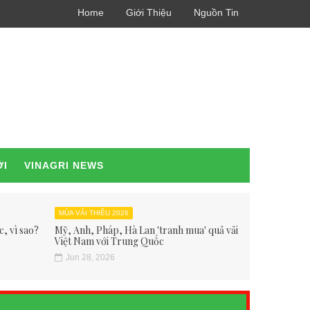
Home
Giới Thiệu
Nguồn Tin
ỚI
VINAGRI NEWS
MÙA VẢI THIỀU 2026
, vì sao?
Mỹ, Anh, Pháp, Hà Lan 'tranh mua' quả vải
Việt Nam với Trung Quốc
Jun 28, 2026