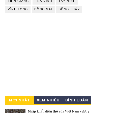
TIỀN GIANG
TRÀ VINH
TÂY NINH
VĨNH LONG
ĐỒNG NAI
ĐỒNG THÁP
MỚI NHẤT
XEM NHIỀU
BÌNH LUẬN
Nhập khẩu điều thô của Việt Nam vượt 3