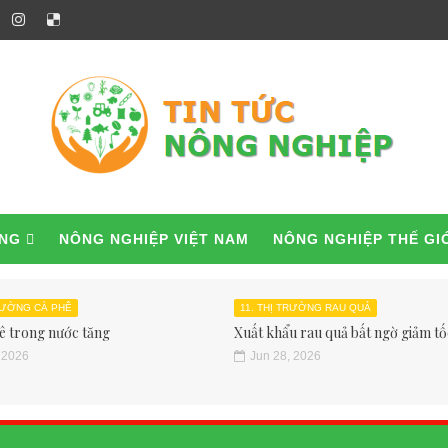
ỜNG
NÔNG NGHIỆP VIỆT NAM
NÔNG NGHIỆP THẾ GI
TRƯỜNG CÀ PHÊ
11. THỊ TRƯỜNG RAU QUẢ
ê trong nước tăng
Xuất khẩu rau quả bất ngờ giảm tốc
 2026
Jun 28, 2026