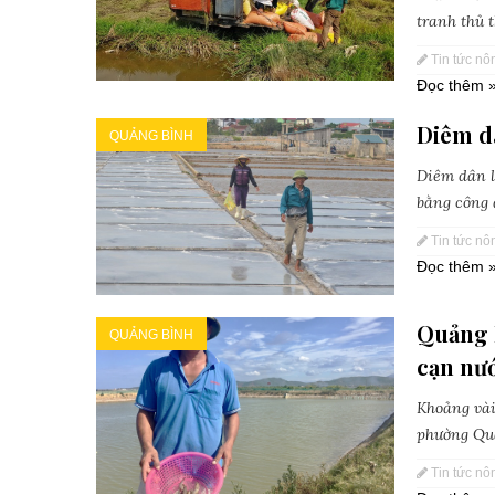
tranh thủ 
Tin tức nô
Đọc thêm 
Diêm dâ
QUẢNG BÌNH
Diêm dân l
bằng công 
Tin tức nô
Đọc thêm 
Quảng 
QUẢNG BÌNH
cạn nư
Khoảng vài
phường Quả
Tin tức nô