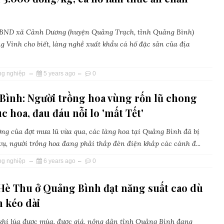
UBND xã Cảnh Dương (huyện Quảng Trạch, tỉnh Quảng Bình)
 Vinh cho biết, làng nghề xuất khẩu cá hố đặc sản của địa
ng nghiệp
5 years ago
0
Bình: Người trồng hoa vùng rốn lũ chong
c hoa, đau đáu nỗi lo 'mất Tết'
ng của đợt mưa lũ vừa qua, các làng hoa tại Quảng Bình đã bị
vụ, người trồng hoa đang phải thắp đèn điện khắp các cánh đ...
ng nghiệp
6 years ago
0
 Hè Thu ở Quảng Bình đạt năng suất cao dù
 kéo dài
khi lúa được mùa, được giá, nông dân tỉnh Quảng Bình đang