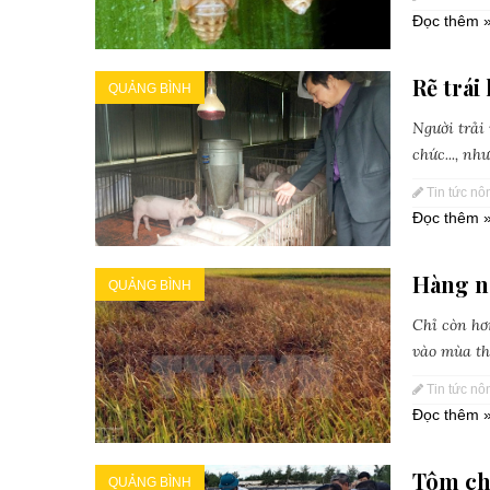
Đọc thêm 
Rẽ trái
QUẢNG BÌNH
Người trải
chức..., n
Tin tức nô
Đọc thêm 
Hàng n
QUẢNG BÌNH
Chỉ còn hơ
vào mùa thu
Tin tức nô
Đọc thêm 
Tôm chê
QUẢNG BÌNH