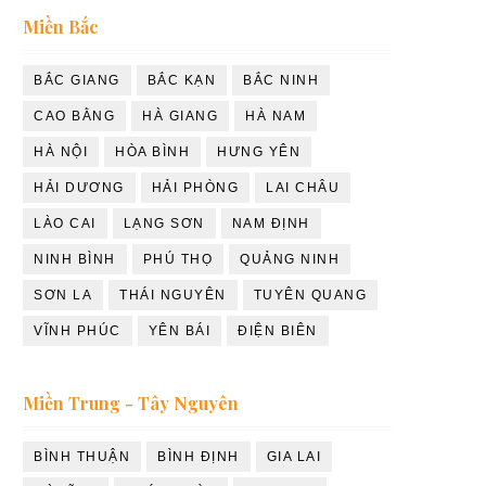
Miền Bắc
BẮC GIANG
BẮC KẠN
BẮC NINH
CAO BẰNG
HÀ GIANG
HÀ NAM
HÀ NỘI
HÒA BÌNH
HƯNG YÊN
HẢI DƯƠNG
HẢI PHÒNG
LAI CHÂU
LÀO CAI
LẠNG SƠN
NAM ĐỊNH
NINH BÌNH
PHÚ THỌ
QUẢNG NINH
SƠN LA
THÁI NGUYÊN
TUYÊN QUANG
VĨNH PHÚC
YÊN BÁI
ĐIỆN BIÊN
Miền Trung - Tây Nguyên
BÌNH THUẬN
BÌNH ĐỊNH
GIA LAI