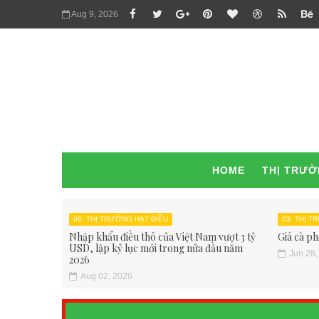
Aug 9, 2026
HOME
THỊ TRƯ
06. THỊ TRƯỜNG HẠT ĐIỀU
03. THỊ 
Nhập khẩu điều thô của Việt Nam vượt 3 tỷ
Giá cà ph
USD, lập kỷ lục mới trong nửa đầu năm
Jun 28,
2026
Aug 02, 2026