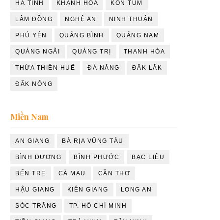
HÀ TĨNH
KHÁNH HÒA
KON TUM
LÂM ĐỒNG
NGHỆ AN
NINH THUẬN
PHÚ YÊN
QUẢNG BÌNH
QUẢNG NAM
QUẢNG NGÃI
QUẢNG TRỊ
THANH HÓA
THỪA THIÊN HUẾ
ĐÀ NẴNG
ĐĂK LĂK
ĐĂK NÔNG
Miền Nam
AN GIANG
BÀ RỊA VŨNG TÀU
BÌNH DƯƠNG
BÌNH PHƯỚC
BẠC LIÊU
BẾN TRE
CÀ MAU
CẦN THƠ
HẬU GIANG
KIÊN GIANG
LONG AN
SÓC TRĂNG
TP. HỒ CHÍ MINH