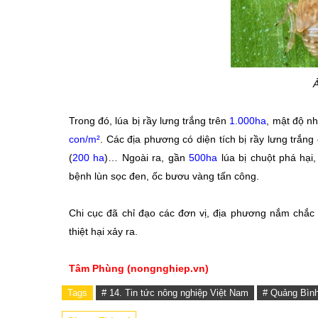
Trong đó, lúa bị rầy lưng trắng trên
1.000ha
, mật độ n
con/
m²
. Các địa phương có diện tích bị rầy lưng trắn
(
200 ha
)… Ngoài ra, gần
500ha
lúa bị chuột phá hại
bệnh lùn sọc đen, ốc bươu vàng tấn công.
Chi cục đã chỉ đạo các đơn vị, địa phương nắm chắc 
thiệt hại xảy ra.
Tâm Phùng (nongnghiep.vn)
Tags
# 14. Tin tức nông nghiệp Việt Nam
# Quảng Bìn