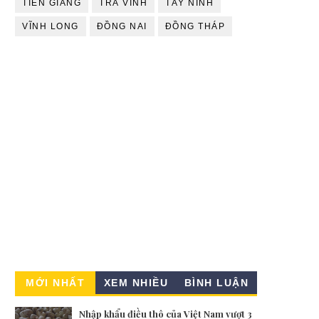
TIỀN GIANG
TRÀ VINH
TÂY NINH
VĨNH LONG
ĐỒNG NAI
ĐỒNG THÁP
MỚI NHẤT
XEM NHIỀU
BÌNH LUẬN
Nhập khẩu điều thô của Việt Nam vượt 3