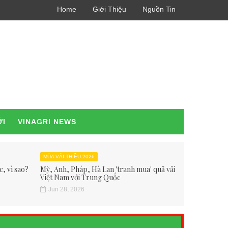
Home
Giới Thiệu
Nguồn Tin
ỚI
VINAGRI NEWS
MÙA VẢI THIỀU 2026
, vì sao?
Mỹ, Anh, Pháp, Hà Lan 'tranh mua' quả vải
Việt Nam với Trung Quốc
Jun 28, 2026