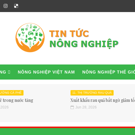
ỜNG
NÔNG NGHIỆP VIỆT NAM
NÔNG NGHIỆP THẾ GI
TRƯỜNG CÀ PHÊ
11. THỊ TRƯỜNG RAU QUẢ
ê trong nước tăng
Xuất khẩu rau quả bất ngờ giảm tốc
 2026
Jun 28, 2026