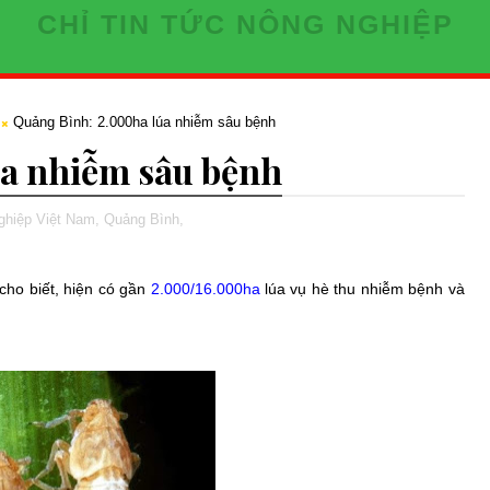
CHỈ TIN TỨC NÔNG NGHIỆP
Quảng Bình: 2.000ha lúa nhiễm sâu bệnh
úa nhiễm sâu bệnh
nghiệp Việt Nam,
Quảng Bình,
 cho biết, hiện có gần
2.000/16.000ha
lúa vụ hè thu nhiễm bệnh và