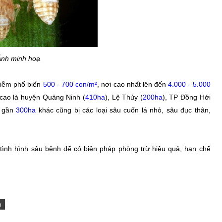
Ảnh minh hoạ
hiễm phổ biến
500 - 700 con/
m²
, nơi cao nhất lên đến
4.000 - 5.000
g cao là huyện Quảng Ninh (
410ha
), Lệ Thủy (
200ha
), TP Đồng Hới
, gần
300ha
khác cũng bị các loại sâu cuốn lá nhỏ, sâu đục thân,
tình hình sâu bệnh để có biện pháp phòng trừ hiệu quả, hạn chế
h