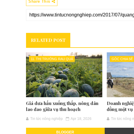
Share This
RELATED POST
11. THỊ TRƯỜNG RAU QUẢ
GÓC CHIA SẺ
Giá dưa hấu xuống thấp, nông dân
Doanh nghiệp
lao đao giữa vụ thu hoạch
đồng một vụ 
Tin tức nông nghiệp
Apr 18, 2026
Tin tức nông 
BLOGGER