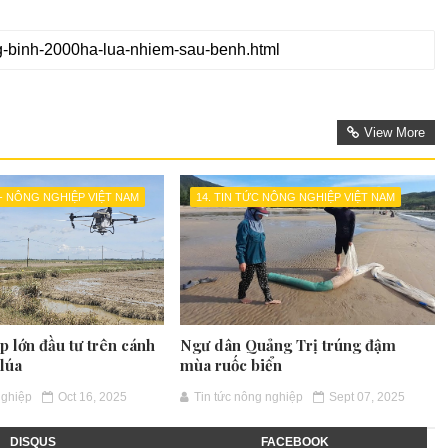
View More
 - NÔNG NGHIỆP VIỆT NAM
14. TIN TỨC NÔNG NGHIỆP VIỆT NAM
 lớn đầu tư trên cánh
Ngư dân Quảng Trị trúng đậm
lúa
mùa ruốc biển
nghiệp
Oct 16, 2025
Tin tức nông nghiệp
Sept 07, 2025
DISQUS
FACEBOOK