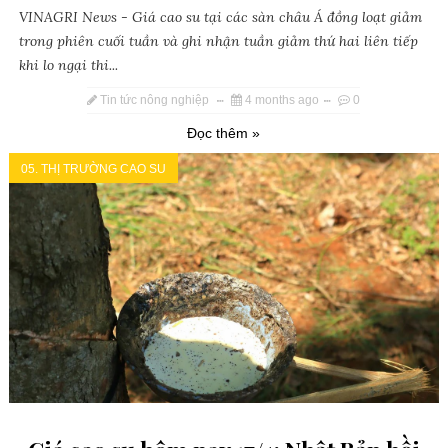
VINAGRI News - Giá cao su tại các sàn châu Á đồng loạt giảm
trong phiên cuối tuần và ghi nhận tuần giảm thứ hai liên tiếp
khi lo ngại thi...
Tin tức nông nghiệp
4 months ago
0
Đọc thêm »
05. THỊ TRƯỜNG CAO SU