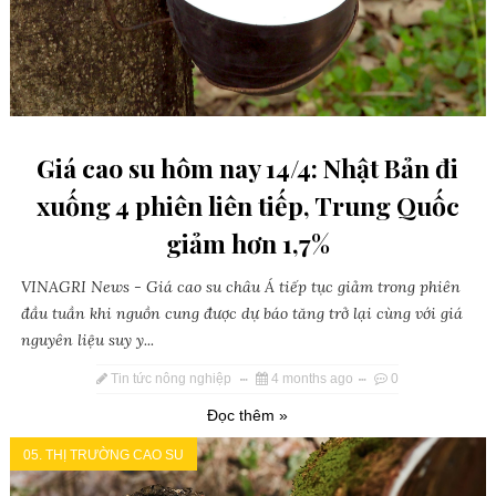
Giá cao su hôm nay 14/4: Nhật Bản đi
xuống 4 phiên liên tiếp, Trung Quốc
giảm hơn 1,7%
VINAGRI News - Giá cao su châu Á tiếp tục giảm trong phiên
đầu tuần khi nguồn cung được dự báo tăng trở lại cùng với giá
nguyên liệu suy y...
Tin tức nông nghiệp
4 months ago
0
Đọc thêm »
05. THỊ TRƯỜNG CAO SU