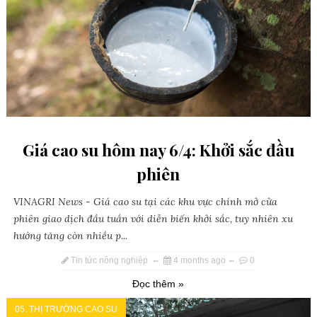
Giá cao su hôm nay 6/4: Khởi sắc đầu
phiên
VINAGRI News - Giá cao su tại các khu vực chính mở cửa
phiên giao dịch đầu tuần với diễn biến khởi sắc, tuy nhiên xu
hướng tăng còn nhiều p...
Tin tức nông nghiệp
4 months ago
0
Đọc thêm »
05. THỊ TRƯỜNG CAO SU