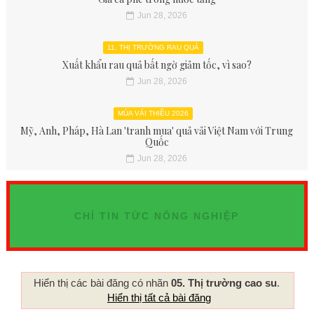
Jun 28, 2026
11. THỊ TRƯỜNG RAU QUẢ
Xuất khẩu rau quả bất ngờ giảm tốc, vì sao?
Jun 28, 2026
MÙA VẢI THIỀU 2026
Mỹ, Anh, Pháp, Hà Lan 'tranh mua' quả vải Việt Nam với Trung
Quốc
Jun 28, 2026
CHỈ TIN TỨC NÔNG NGHIỆP
Hiển thị các bài đăng có nhãn
05. Thị trường cao su
.
Hiển thị tất cả bài đăng