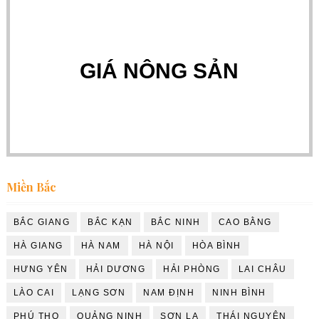
GIÁ NÔNG SẢN
Miền Bắc
BẮC GIANG
BẮC KẠN
BẮC NINH
CAO BẰNG
HÀ GIANG
HÀ NAM
HÀ NỘI
HÒA BÌNH
HƯNG YÊN
HẢI DƯƠNG
HẢI PHÒNG
LAI CHÂU
LÀO CAI
LẠNG SƠN
NAM ĐỊNH
NINH BÌNH
PHÚ THỌ
QUẢNG NINH
SƠN LA
THÁI NGUYÊN