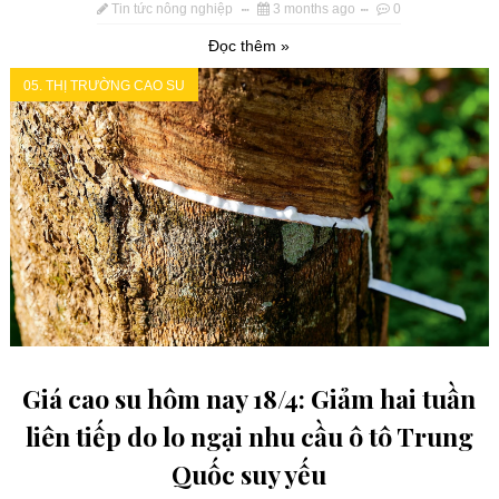
Tin tức nông nghiệp
3 months ago
0
Đọc thêm »
05. THỊ TRƯỜNG CAO SU
Giá cao su hôm nay 18/4: Giảm hai tuần
liên tiếp do lo ngại nhu cầu ô tô Trung
Quốc suy yếu