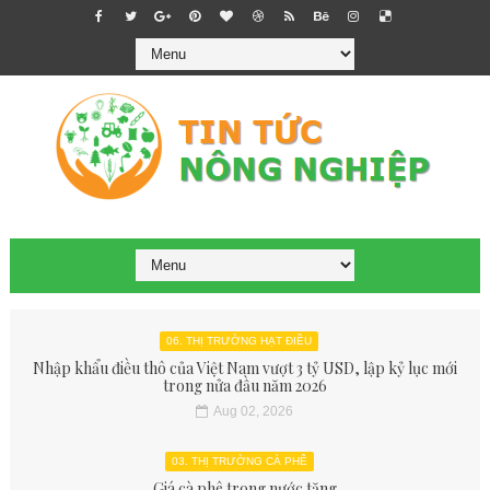
06. THỊ TRƯỜNG HẠT ĐIỀU
Nhập khẩu điều thô của Việt Nam vượt 3 tỷ USD, lập kỷ lục mới
trong nửa đầu năm 2026
Aug 02, 2026
03. THỊ TRƯỜNG CÀ PHÊ
Giá cà phê trong nước tăng