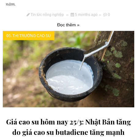
năm.
Tin tức nông nghiệp
5 months ago
0
Đọc thêm »
05. THỊ TRƯỜNG CAO SU
Giá cao su hôm nay 25/3: Nhật Bản tăng
do giá cao su butadiene tăng mạnh