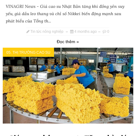
VINAGRI News - Giá cao su Nhật Bản tăng khi đồng yên suy
yếu, giá dầu leo thang và chỉ số Nikkei biến động mạnh sau
phát biểu của Tổng th...
Tin tức nông nghiệp
4 months ago
0
Đọc thêm »
05. THỊ TRƯỜNG CAO SU