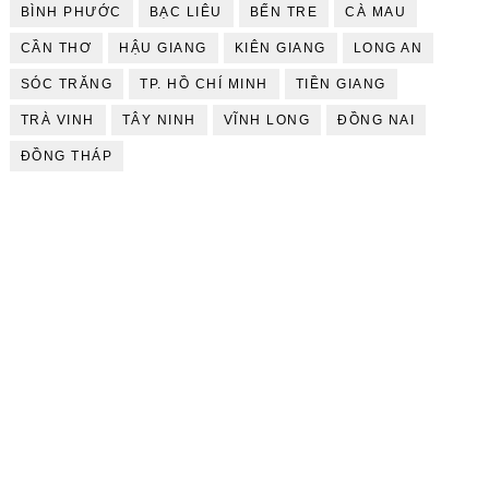
BÌNH PHƯỚC
BẠC LIÊU
BẾN TRE
CÀ MAU
CẦN THƠ
HẬU GIANG
KIÊN GIANG
LONG AN
SÓC TRĂNG
TP. HỒ CHÍ MINH
TIỀN GIANG
TRÀ VINH
TÂY NINH
VĨNH LONG
ĐỒNG NAI
ĐỒNG THÁP