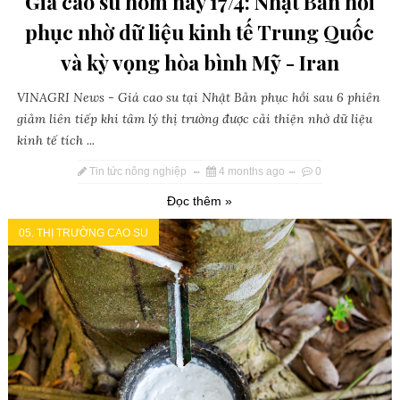
Giá cao su hôm nay 17/4: Nhật Bản hồi
phục nhờ dữ liệu kinh tế Trung Quốc
và kỳ vọng hòa bình Mỹ - Iran
VINAGRI News - Giá cao su tại Nhật Bản phục hồi sau 6 phiên
giảm liên tiếp khi tâm lý thị trường được cải thiện nhờ dữ liệu
kinh tế tích ...
Tin tức nông nghiệp
4 months ago
0
Đọc thêm »
05. THỊ TRƯỜNG CAO SU