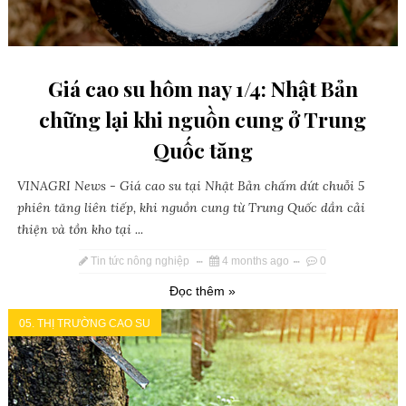
Giá cao su hôm nay 1/4: Nhật Bản
chững lại khi nguồn cung ở Trung
Quốc tăng
VINAGRI News - Giá cao su tại Nhật Bản chấm dứt chuỗi 5
phiên tăng liên tiếp, khi nguồn cung từ Trung Quốc dần cải
thiện và tồn kho tại ...
Tin tức nông nghiệp
4 months ago
0
Đọc thêm »
05. THỊ TRƯỜNG CAO SU