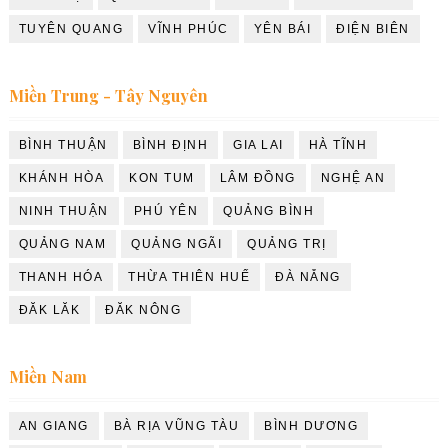
TUYÊN QUANG
VĨNH PHÚC
YÊN BÁI
ĐIỆN BIÊN
Miền Trung - Tây Nguyên
BÌNH THUẬN
BÌNH ĐỊNH
GIA LAI
HÀ TĨNH
KHÁNH HÒA
KON TUM
LÂM ĐỒNG
NGHỆ AN
NINH THUẬN
PHÚ YÊN
QUẢNG BÌNH
QUẢNG NAM
QUẢNG NGÃI
QUẢNG TRỊ
THANH HÓA
THỪA THIÊN HUẾ
ĐÀ NẴNG
ĐĂK LĂK
ĐĂK NÔNG
Miền Nam
AN GIANG
BÀ RỊA VŨNG TÀU
BÌNH DƯƠNG