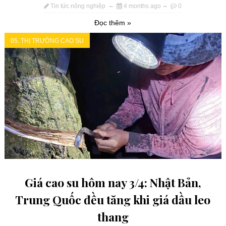
Tin tức nông nghiệp
4 months ago
0
Đọc thêm »
05. THỊ TRƯỜNG CAO SU
Giá cao su hôm nay 3/4: Nhật Bản,
Trung Quốc đều tăng khi giá dầu leo
thang