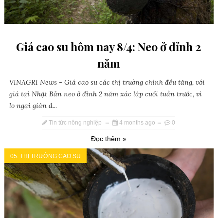
Giá cao su hôm nay 8/4: Neo ở đỉnh 2
năm
VINAGRI News - Giá cao su các thị trường chính đều tăng, với
giá tại Nhật Bản neo ở đỉnh 2 năm xác lập cuối tuần trước, vì
lo ngại gián đ...
Tin tức nông nghiệp
4 months ago
0
Đọc thêm »
05. THỊ TRƯỜNG CAO SU