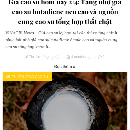
Giá cao su hôm nay 2/4: Tăng nhờ giá
cao su butadiene neo cao và nguồn
cung cao su tổng hợp thắt chặt
VINAGRI News - Giá cao su kỳ hạn tại các thị trường chính
phục hồi nhờ giá cao su butadiene ở mức cao và nguồn cung
cao su tổng hợp khan h...
Tin tức nông nghiệp
4 months ago
0
Đọc thêm »
05. THỊ TRƯỜNG CAO SU