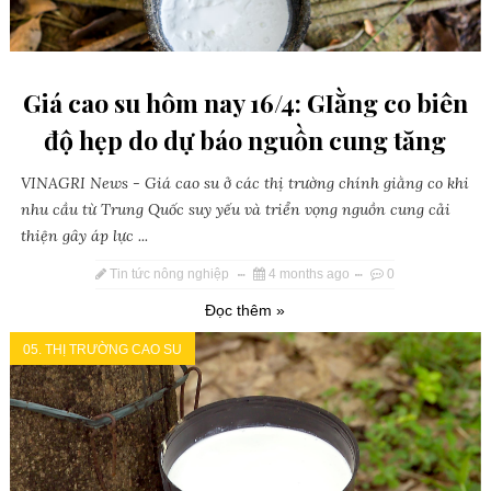
Giá cao su hôm nay 16/4: GIằng co biên
độ hẹp do dự báo nguồn cung tăng
VINAGRI News - Giá cao su ở các thị trường chính giằng co khi
nhu cầu từ Trung Quốc suy yếu và triển vọng nguồn cung cải
thiện gây áp lực ...
Tin tức nông nghiệp
4 months ago
0
Đọc thêm »
05. THỊ TRƯỜNG CAO SU