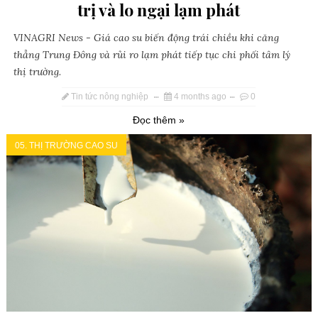
trị và lo ngại lạm phát
VINAGRI News - Giá cao su biến động trái chiều khi căng
thẳng Trung Đông và rủi ro lạm phát tiếp tục chi phối tâm lý
thị trường.
Tin tức nông nghiệp
4 months ago
0
Đọc thêm »
05. THỊ TRƯỜNG CAO SU