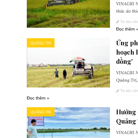
VINAGRI Ne
thức do thi
Tin tức nô
Đọc thêm 
Ứng ph
QUẢNG TRỊ
hoạch 
đồng'
VINAGRI Ne
Quảng Trị,
Tin tức nô
Đọc thêm »
Hướng 
QUẢNG TRỊ
Quảng 
VINAGRI Ne