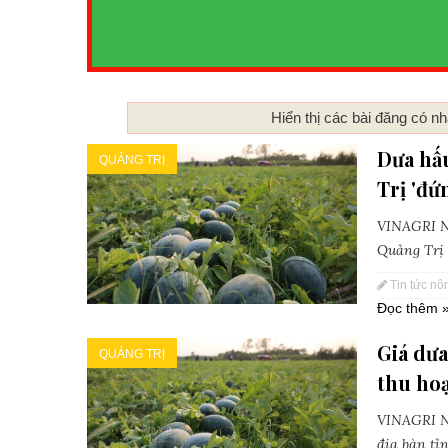
Hiển thị các bài đăng có n
Dưa hấ
QUẢNG TRỊ
Trị 'đứ
VINAGRI Ne
Quảng Trị b
Tin tức nô
Đọc thêm 
Giá dưa
QUẢNG TRỊ
thu ho
VINAGRI Ne
địa bàn tỉn