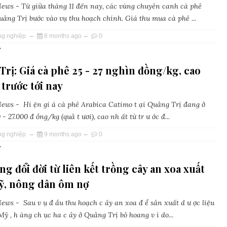
ws - Từ giữa tháng 11 đến nay, các vùng chuyên canh cà phê
uảng Trị bước vào vụ thu hoạch chính. Giá thu mua cà phê ...
ng nghiệp
8 months ago
0
»
rị: Giá cà phê 25 - 27 nghìn đồng/kg, cao
 trước tới nay
ws - Hi ện gi á cà phê Arabica Catimo t ại Quảng Trị đang ở
- 27.000 đ ồng/kg (quả t ươi), cao nh ất từ tr ư ớc đ...
ng nghiệp
9 months ago
0
»
 đổi đời từ liên kết trồng cây an xoa xuất
ỹ, nông dân ôm nợ
ws - Sau v ụ đ ầu thu hoạch c ây an xoa đ ể sản xuất d ư ợc liệu
ỹ , h àng ch ục ha c ây ở Quảng Trị bỏ hoang v ì do...