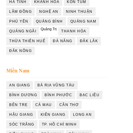
HÀ TĨNH
KHÁNH HÒA
KON TUM
LÂM ĐỒNG
NGHỆ AN
NINH THUẬN
PHÚ YÊN
QUẢNG BÌNH
QUẢNG NAM
Quảng Trị
QUẢNG NGÃI
THANH HÓA
THỪA THIÊN HUẾ
ĐÀ NẴNG
ĐĂK LĂK
ĐĂK NÔNG
Miền Nam
AN GIANG
BÀ RỊA VŨNG TÀU
BÌNH DƯƠNG
BÌNH PHƯỚC
BẠC LIÊU
BẾN TRE
CÀ MAU
CẦN THƠ
HẬU GIANG
KIÊN GIANG
LONG AN
SÓC TRĂNG
TP. HỒ CHÍ MINH