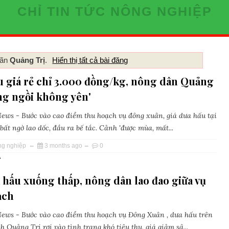
CHỈ TIN TỨC NÔNG NGHIỆP
hãn
Quảng Trị
.
Hiển thị tất cả bài đăng
u giá rẻ chỉ 3.000 đồng/kg, nông dân Quảng
ng ngồi không yên'
ws - Bước vào cao điểm thu hoạch vụ đông xuân, giá dưa hấu tại
ất ngờ lao dốc, đầu ra bế tắc. Cảnh 'được mùa, mất...
ng nghiệp
3 months ago
0
»
 hấu xuống thấp, nông dân lao đao giữa vụ
ạch
ws - Bước vào cao điểm thu hoạch vụ Đông Xuân , dưa hấu trên
h Quảng Trị rơi vào tình trạng khó tiêu thụ, giá giảm sâ...