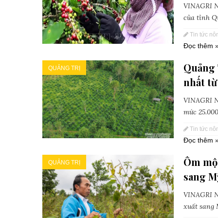
VINAGRI Ne
của tỉnh Q
Tin tức nô
Đọc thêm 
Quảng T
QUẢNG TRỊ
nhất từ
VINAGRI Ne
mức 25.000 
Tin tức nô
Đọc thêm 
Ôm mộng
QUẢNG TRỊ
sang M
VINAGRI Ne
xuất sang M