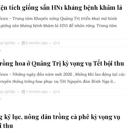
iện tích giống sắn HN1 kháng bệnh khảm lá
ews - Trung tâm Khuyến nông Quảng Trị triển khai mô hình
giống sắn kháng bệnh khảm lá HN1 để nhân rộng. Trung tâm
ng nghiệp
6 months ago
0
»
rồng hoa ở Quảng Trị kỳ vọng vụ Tết bội thu
ws - Những ngày đầu năm mới 2026 , không khí lao động tại các
truyền thống trồng hoa phục vụ Tết Nguyên đán Bính Ngọ ở...
ng nghiệp
7 months ago
0
»
g kỷ lục, nông dân trồng cà phê kỳ vọng vụ
i thu