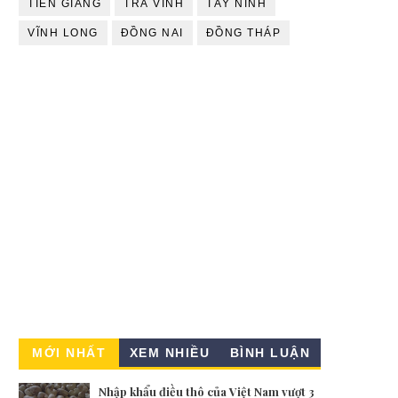
TIỀN GIANG
TRÀ VINH
TÂY NINH
VĨNH LONG
ĐỒNG NAI
ĐỒNG THÁP
MỚI NHẤT
XEM NHIỀU
BÌNH LUẬN
Nhập khẩu điều thô của Việt Nam vượt 3