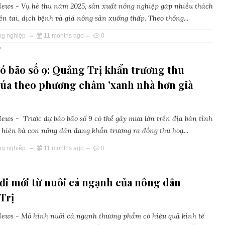
ws - Vụ hè thu năm 2025, sản xuất nông nghiệp gặp nhiều thách
ên tai, dịch bệnh và giá nông sản xuống thấp. Theo thống...
ng nghiệp
11 months ago
0
»
ó bão số 9: Quảng Trị khẩn trương thu
lúa theo phương châm 'xanh nhà hơn già
ws - Trước dự báo bão số 9 có thể gây mưa lớn trên địa bàn tỉnh
 hiện bà con nông dân đang khẩn trương ra đồng thu hoạ...
ng nghiệp
11 months ago
0
đi mới từ nuôi cá ngạnh của nông dân
Trị
ws - Mô hình nuôi cá ngạnh thương phẩm có hiệu quả kinh tế