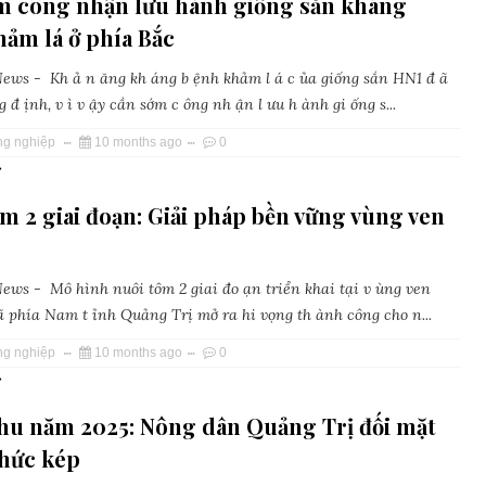
m công nhận lưu hành giống sắn kháng
ảm lá ở phía Bắc
ws - Kh ả n ăng kh áng b ệnh khảm l á c ủa giống sắn HN1 đ ã
 đ ịnh, v ì v ậy cần sớm c ông nh ận l ưu h ành gi ống s...
ng nghiệp
10 months ago
0
»
m 2 giai đoạn: Giải pháp bền vững vùng ven
ws - Mô hình nuôi tôm 2 giai đo ạn triển khai tại v ùng ven
ã phía Nam t ỉnh Quảng Trị mở ra hi vọng th ành công cho n...
ng nghiệp
10 months ago
0
»
thu năm 2025: Nông dân Quảng Trị đối mặt
thức kép