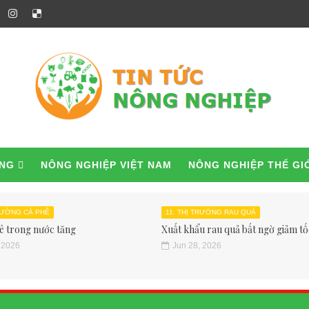
ỜNG
NÔNG NGHIỆP VIỆT NAM
NÔNG NGHIỆP THẾ GI
TRƯỜNG CÀ PHÊ
11. THỊ TRƯỜNG RAU QUẢ
ê trong nước tăng
Xuất khẩu rau quả bất ngờ giảm tốc
 2026
Jun 28, 2026