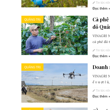
Tin tức nô
Đọc thêm 
Cà phê 
QUẢNG TRỊ
đỏ Quả
VINAGRI Ne
cà phê đã t
Tin tức nô
Đọc thêm 
Doanh n
QUẢNG TRỊ
VINAGRI Ne
ể v ư ợt l 
Tin tức nô
Đọc thêm 