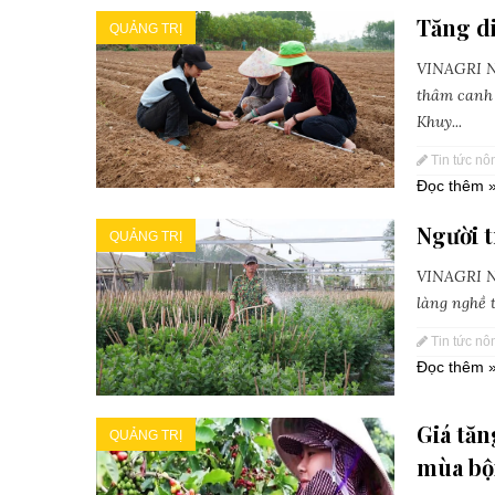
Tăng d
QUẢNG TRỊ
VINAGRI N
thâm canh 
Khuy...
Tin tức nô
Đọc thêm 
Người t
QUẢNG TRỊ
VINAGRI Ne
làng nghề 
Tin tức nô
Đọc thêm 
Giá tăn
QUẢNG TRỊ
mùa bộ