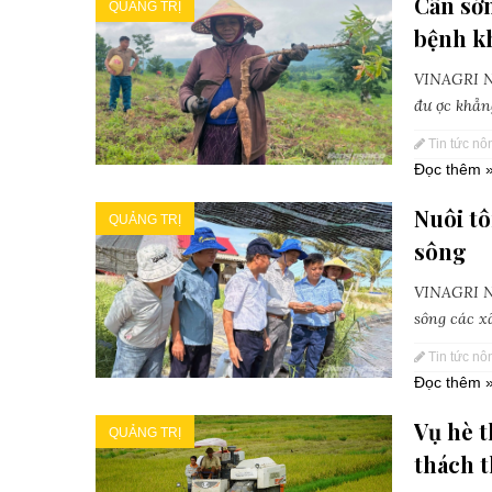
Cần sớ
QUẢNG TRỊ
bệnh kh
VINAGRI Ne
đư ợc khẳng
Tin tức nô
Đọc thêm 
Nuôi tô
QUẢNG TRỊ
sông
VINAGRI Ne
sông các x
Tin tức nô
Đọc thêm 
Vụ hè 
QUẢNG TRỊ
thách 