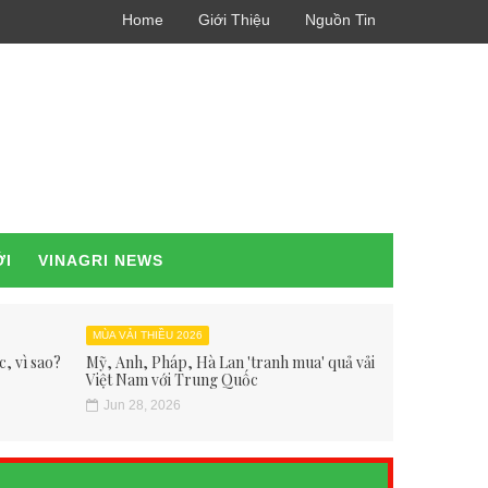
Home
Giới Thiệu
Nguồn Tin
ỚI
VINAGRI NEWS
MÙA VẢI THIỀU 2026
, vì sao?
Mỹ, Anh, Pháp, Hà Lan 'tranh mua' quả vải
Việt Nam với Trung Quốc
Jun 28, 2026