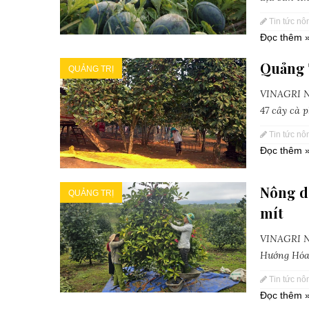
Tin tức nô
Đọc thêm 
Quảng 
QUẢNG TRỊ
VINAGRI Ne
47 cây cà 
Tin tức nô
Đọc thêm 
Nông d
QUẢNG TRỊ
mít
VINAGRI Ne
Hướng Hóa ,
Tin tức nô
Đọc thêm 