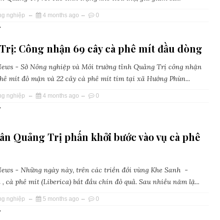
ng nghiệp
4 months ago
0
»
Trị: Công nhận 69 cây cà phê mít đầu dòng
ws - Sở Nông nghiệp và Môi trường tỉnh Quảng Trị công nhận
phê mít đỏ mận và 22 cây cà phê mít tím tại xã Hướng Phùn...
ng nghiệp
4 months ago
0
»
ân Quảng Trị phấn khởi bước vào vụ cà phê
ws - Những ngày này, trên các triền đồi vùng Khe Sanh -
 cà phê mít (Liberica) bắt đầu chín đỏ quả. Sau nhiều năm lặ...
ng nghiệp
5 months ago
0
»