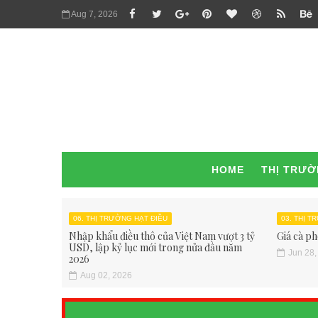
Aug 7, 2026
HOME
THỊ TRƯ
06. THỊ TRƯỜNG HẠT ĐIỀU
03. THỊ 
Nhập khẩu điều thô của Việt Nam vượt 3 tỷ
Giá cà ph
USD, lập kỷ lục mới trong nửa đầu năm
Jun 28,
2026
Aug 02, 2026