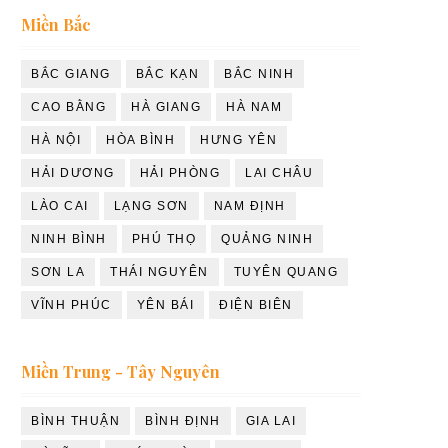
Miền Bắc
BẮC GIANG
BẮC KẠN
BẮC NINH
CAO BẰNG
HÀ GIANG
HÀ NAM
HÀ NỘI
HÒA BÌNH
HƯNG YÊN
HẢI DƯƠNG
HẢI PHÒNG
LAI CHÂU
LÀO CAI
LẠNG SƠN
NAM ĐỊNH
NINH BÌNH
PHÚ THỌ
QUẢNG NINH
SƠN LA
THÁI NGUYÊN
TUYÊN QUANG
VĨNH PHÚC
YÊN BÁI
ĐIỆN BIÊN
Miền Trung - Tây Nguyên
BÌNH THUẬN
BÌNH ĐỊNH
GIA LAI