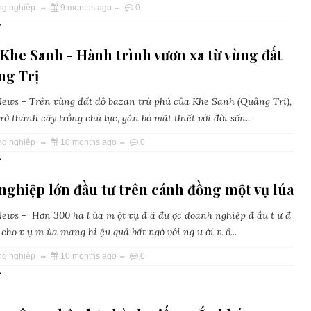
ng nghiệp
9 months ago
0
»
Khe Sanh - Hành trình vươn xa từ vùng đất
ng Trị
ws - Trên vùng đất đỏ bazan trù phú của Khe Sanh (Quảng Trị),
rở thành cây trồng chủ lực, gắn bó mật thiết với đời sốn...
ng nghiệp
10 months ago
0
»
ghiệp lớn đầu tư trên cánh đồng một vụ lúa
ws - Hơn 300 ha l úa m ột vụ đ ã đư ợc doanh nghiệp đ ầu t ư đ
ũ, cho v ụ m ùa mang hi ệu quả bất ngờ với ng ư ời n ô...
ng nghiệp
10 months ago
0
»