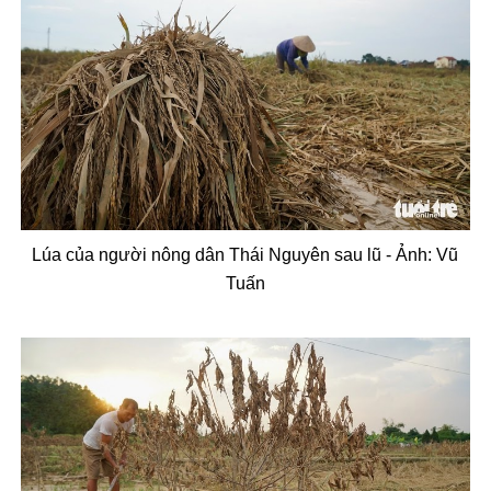
L
úa c
ủa ng
ư
ời n
ông dân Thái Nguyên sau l
ũ -
Ảnh:
Vũ
Tuấn