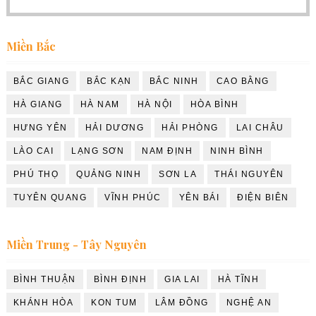
Miền Bắc
BẮC GIANG
BẮC KẠN
BẮC NINH
CAO BẰNG
HÀ GIANG
HÀ NAM
HÀ NỘI
HÒA BÌNH
HƯNG YÊN
HẢI DƯƠNG
HẢI PHÒNG
LAI CHÂU
LÀO CAI
LẠNG SƠN
NAM ĐỊNH
NINH BÌNH
PHÚ THỌ
QUẢNG NINH
SƠN LA
THÁI NGUYÊN
TUYÊN QUANG
VĨNH PHÚC
YÊN BÁI
ĐIỆN BIÊN
Miền Trung - Tây Nguyên
BÌNH THUẬN
BÌNH ĐỊNH
GIA LAI
HÀ TĨNH
KHÁNH HÒA
KON TUM
LÂM ĐỒNG
NGHỆ AN