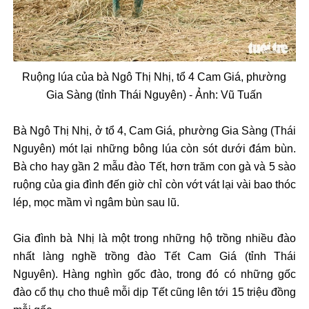
Ruộng l
úa c
ủa b
à Ngô Th
ị Nhị, tổ 4 Cam Gi
á, ph
ư
ờng
Gia S
àng (t
ỉnh Th
ái Nguyên) -
Ảnh:
Vũ Tuấn
B
à Ngô Th
ị Nhị, ở tổ 4, Cam Gi
á, ph
ư
ờng Gia S
àng (Thái
Nguyên) mót l
ại những b
ông lúa còn sót d
ư
ới
đ
ám bùn.
Bà cho hay g
ần 2 mẫu
đ
ào T
ết, h
ơn trăm con g
à và 5 sào
ru
ộng của gia
đ
ình
đ
ến giờ chỉ c
òn v
ớt v
át l
ại v
ài bao thóc
lép, m
ọc mầm v
ì ngâm bùn sau l
ũ.
Gia đ
ình bà Nh
ị l
à m
ột trong những hộ trồng nhiều
đ
ào
nh
ất l
àng ngh
ề trồng
đ
ào T
ết Cam Gi
á (t
ỉnh Th
ái
Nguyên). Hàng nghìn g
ốc
đ
ào, trong
đ
ó có nh
ững gốc
đ
ào c
ổ thụ cho thu
ê m
ỗi dịp Tết c
ũng l
ên t
ới 15 triệu
đ
ồng