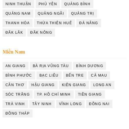
NINH THUẬN
PHÚ YÊN
QUẢNG BÌNH
QUẢNG NAM
QUẢNG NGÃI
QUẢNG TRỊ
THANH HÓA
THỪA THIÊN HUẾ
ĐÀ NẴNG
ĐĂK LĂK
ĐĂK NÔNG
Miền Nam
AN GIANG
BÀ RỊA VŨNG TÀU
BÌNH DƯƠNG
BÌNH PHƯỚC
BẠC LIÊU
BẾN TRE
CÀ MAU
CẦN THƠ
HẬU GIANG
KIÊN GIANG
LONG AN
SÓC TRĂNG
TP. HỒ CHÍ MINH
TIỀN GIANG
TRÀ VINH
TÂY NINH
VĨNH LONG
ĐỒNG NAI
ĐỒNG THÁP