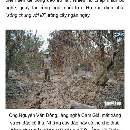
thêm ti
ền
đ
ể trồng
đ
ào tr
ở lại. Nhiều hộ chấp nhận bỏ
nghề, quay lại trồng ng
ô, nuôi l
ợn. Họ x
ác
đ
ịnh phải
"sống chung với l
ũ"
, tr
ồng c
ây ng
ắn ng
ày.
Ông Nguy
ễn V
ăn Đ
ông, làng ngh
ề Cam Gi
á, m
ất trắng
v
ư
ờn
đ
ào c
ổ thụ. Những c
ây
đ
ào này có th
ể cho thu
ê