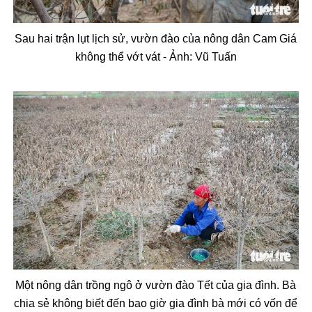
Sau hai trận lụt lịch sử, v
ư
ờn
đ
ào c
ủa n
ông dân Cam Giá
không th
ể vớt v
át -
Ảnh:
Vũ Tuấn
Một n
ông dân tr
ồng ng
ô
ở v
ư
ờn
đ
ào T
ết của gia
đ
ình. Bà
chia s
ẻ kh
ông bi
ết
đ
ến bao giờ gia
đ
ình bà m
ới c
ó v
ốn
đ
ể