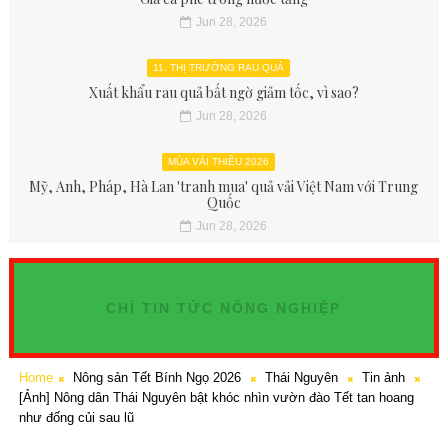
Jun 28, 2026
11. THỊ TRƯỜNG RAU QUẢ
Xuất khẩu rau quả bất ngờ giảm tốc, vì sao?
Jun 28, 2026
MÙA VẢI THIỀU 2026
Mỹ, Anh, Pháp, Hà Lan 'tranh mua' quả vải Việt Nam với Trung
Quốc
Jun 28, 2026
CHỈ TIN TỨC NÔNG NGHIỆP
Home
Nông sản Tết Bính Ngọ 2026
Thái Nguyên
Tin ảnh
[Ảnh] Nông dân Thái Nguyên bật khóc nhìn vườn đào Tết tan hoang
như đống củi sau lũ