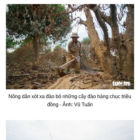
N
ông dân xót xa
đ
ào b
ỏ những c
ây
đ
ào hàng ch
ục triệu
đ
ồng - Ảnh:
Vũ Tuấn