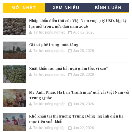
MỚI NHẤT
XEM NHIỀU
BÌNH LUẬN
Nhập khẩu điều thô của Việt Nam vượt 3 tỷ USD, lập kỷ
lục mới trong nửa đầu năm 2026
Tin tức nông nghiệp
Aug 02, 2026
Giá cà phê trong nước tăng
Tin tức nông nghiệp
Jun 28, 2026
Xuất khẩu rau quả bất ngờ giảm tốc, vì sao?
Tin tức nông nghiệp
Jun 28, 2026
Mỹ, Anh, Pháp, Hà Lan 'tranh mua' quả vải Việt Nam với
Trung Quốc
Tin tức nông nghiệp
Jun 28, 2026
Khó khăn tại thị trường Trung Đông, ngành điều hạ
mục tiêu xuất khẩu
Tin tức nông nghiệp
Jun 22, 2026