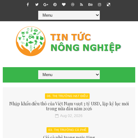
06. THỊ TRƯỜNG HẠT ĐIỀU
Nhập khẩu điều thô của Việt Nam vượt 3 tỷ USD, lập kỷ lục mới
trong nửa đầu năm 2026
Aug 02, 2026
03. THỊ TRƯỜNG CÀ PHÊ
Giá cà phê trong nước tăng