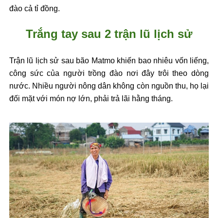
đ
ào c
ả tỉ
đ
ồng.
Trắng tay sau 2 trận l
ũ l
ịch sử
Trận l
ũ l
ịch sử sau b
ão
Matmo
khi
ến bao nhi
êu v
ốn liếng,
c
ông s
ức của ng
ư
ời trồng
đ
ào n
ơi đ
ây trôi theo dòng
n
ư
ớc. Nhiều ng
ư
ời n
ông dân không còn ngu
ồn thu, họ lại
đ
ối mặt với m
ón n
ợ lớn, phải trả l
ãi h
ằng th
áng.