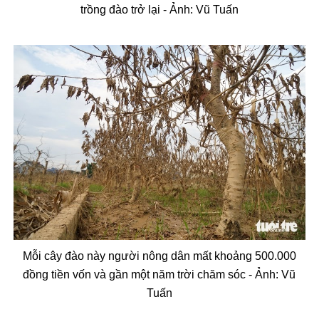
trồng
đ
ào tr
ở lại - Ảnh:
Vũ Tuấn
Mỗi c
ây
đ
ào này ng
ư
ời n
ông dân m
ất khoảng 500.000
đ
ồng tiền vốn v
à g
ần một n
ăm tr
ời ch
ăm s
óc -
Ảnh:
Vũ
Tuấn