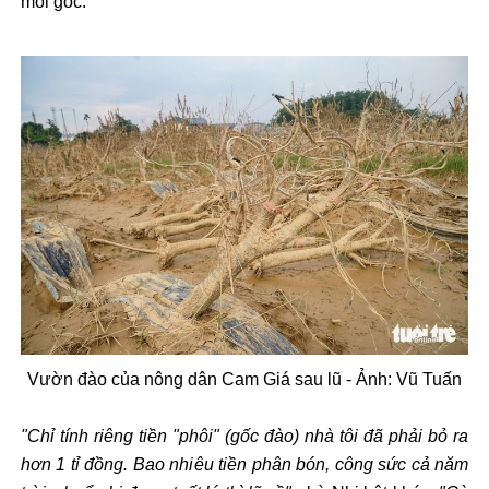
mỗi gốc.
V
ư
ờn
đ
ào c
ủa n
ông dân Cam Giá sau l
ũ -
Ảnh:
Vũ Tuấn
"Chỉ t
ính riêng ti
ền "ph
ôi" (g
ốc
đ
ào) nhà tôi
đ
ã ph
ải bỏ ra
h
ơn 1 t
ỉ
đ
ồng. Bao nhi
êu ti
ền ph
ân bón, công s
ức cả n
ăm