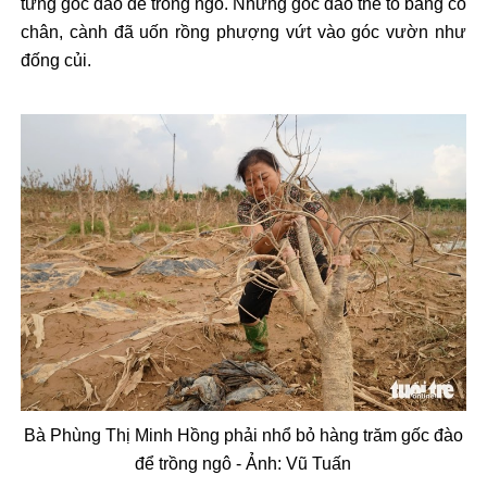
từng gốc
đ
ào
đ
ể trồng ng
ô. Nh
ững gốc
đ
ào th
ế to bằng cổ
ch
ân, cành
đ
ã u
ốn rồng ph
ư
ợng vứt v
ào góc v
ư
ờn nh
ư
đ
ống củi.
B
à Phùng Th
ị Minh Hồng phải nhổ bỏ h
àng tr
ăm g
ốc
đ
ào
đ
ể trồng ng
ô -
Ảnh:
Vũ Tuấn