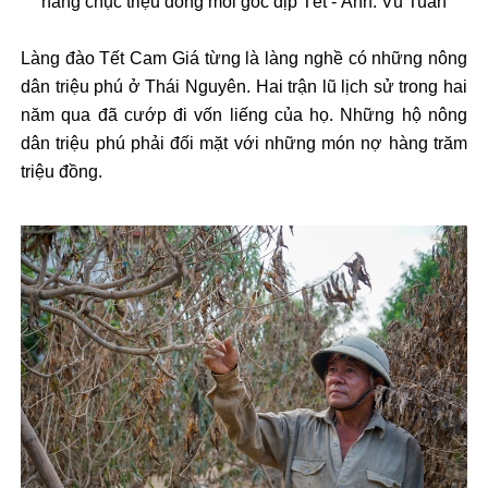
hàng ch
ục triệu
đ
ồng mỗi gốc dịp Tết - Ảnh:
Vũ Tuấn
L
àng
đ
ào T
ết Cam Gi
á t
ừng l
à làng ngh
ề c
ó nh
ững n
ông
dân tri
ệu ph
ú
ở Th
ái Nguyên. Hai tr
ận l
ũ l
ịch sử trong hai
n
ăm qua đ
ã c
ư
ớp
đi v
ốn liếng của họ. Những hộ n
ông
dân tri
ệu ph
ú ph
ải
đ
ối mặt với những m
ón n
ợ h
àng tr
ăm
tri
ệu
đ
ồng.