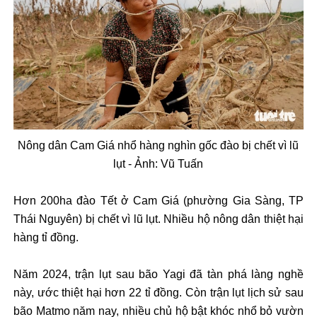
N
ông dân Cam Giá nh
ổ h
àng nghìn g
ốc
đ
ào b
ị chết v
ì l
ũ
l
ụt - Ảnh:
Vũ Tuấn
H
ơn 200ha đ
ào T
ết ở Cam Gi
á (ph
ư
ờng Gia S
àng, TP
Thái Nguyên) b
ị chết v
ì l
ũ l
ụt. Nhiều hộ n
ông dân thi
ệt hại
h
àng t
ỉ
đ
ồng.
N
ăm 2024, tr
ận lụt sau b
ão Yagi
đ
ã tàn phá làng ngh
ề
n
ày,
ư
ớc thiệt hại h
ơn 22 t
ỉ
đ
ồng. C
òn tr
ận lụt lịch sử sau
b
ão
Matmo
n
ăm nay, nhi
ều chủ hộ bật kh
óc nh
ổ bỏ v
ư
ờn