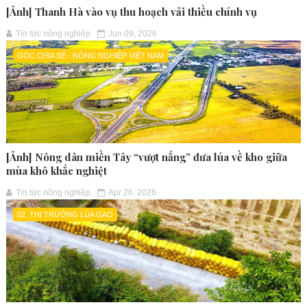
[Ảnh] Thanh Hà vào vụ thu hoạch vải thiều chính vụ
Tin tức nông nghiệp
Jun 09, 2026
GÓC CHIA SẺ - NÔNG NGHIỆP VIỆT NAM
[Ảnh] Nông dân miền Tây “vượt nắng” đưa lúa về kho giữa
mùa khô khắc nghiệt
Tin tức nông nghiệp
Apr 26, 2026
02. THỊ TRƯỜNG LÚA GẠO