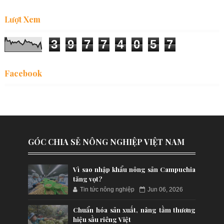
Lượt Xem
3
9
7
7
4
0
5
7
Facebook
GÓC CHIA SẺ NÔNG NGHIỆP VIỆT NAM
Vì sao nhập khẩu nông sản Campuchia
tăng vọt?
Tin tức nông nghiệp
Jun 06, 2026
Chuẩn hóa sản xuất, nâng tầm thương
hiệu sầu riêng Việt