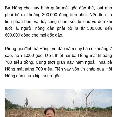
B
à H
ồng cho hay b
ình quân m
ỗi gốc
đ
ào th
ế, loại nhỏ
phải bỏ ra khoảng 300.000
đ
ồng tiền ph
ôi. N
ếu t
ính c
ả
tiền ph
ân bón, v
ật t
ư, c
ông ch
ăm s
óc t
ừ
đ
ầu vụ
đ
ến khi
tuốt l
á, ng
ư
ời n
ông dân ph
ải bỏ ra từ 500.000
đ
ến
600.000
đ
ồng cho mỗi gốc
đ
ào.
Riêng gia
đ
ình bà H
ồng, vụ
đ
ào n
ăm nay b
à có kho
ảng 7
s
ào, h
ơn 1.000 g
ốc.
Ư
ớc thiệt hại b
à H
ồng mất khoảng
700 triệu
đ
ồng. C
ũng th
ời gian n
ày n
ăm ngo
ái, nhà bà
H
ồng mất trắng 700 triệu. Tiền vay vốn t
ín ch
ấp qua Hội
N
ông dân ch
ưa k
ịp trả nợ gốc.