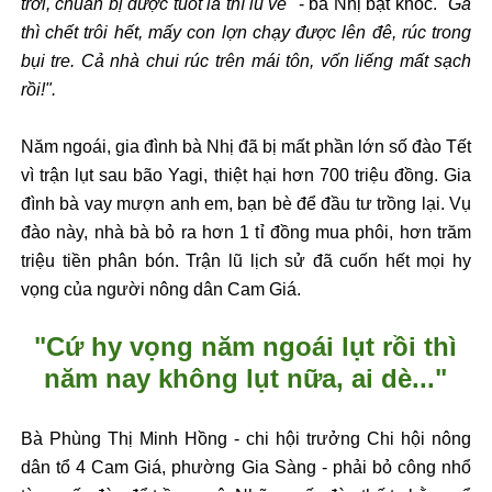
tr
ời, chuẩn bị
đư
ợc tuốt l
á thì l
ũ v
ề"
- b
à Nh
ị bật kh
óc.
"Gà
thì ch
ết tr
ôi h
ết, mấy con lợn chạy
đư
ợc l
ên
đ
ê, rúc trong
b
ụi tre. Cả nh
à chui rúc trên mái tôn, v
ốn liếng mất sạch
rồi!".
N
ăm ngo
ái, gia
đ
ình bà Nh
ị
đ
ã b
ị mất phần lớn số
đ
ào T
ết
v
ì tr
ận lụt sau b
ão Yagi, thi
ệt hại h
ơn 700 tri
ệu
đ
ồng. Gia
đ
ình bà vay m
ư
ợn anh em, bạn b
è
đ
ể
đ
ầu t
ư tr
ồng lại. Vụ
đ
ào này, nhà bà b
ỏ ra h
ơn 1 t
ỉ
đ
ồng mua ph
ôi, h
ơn trăm
tri
ệu tiền ph
ân bón. Tr
ận l
ũ l
ịch sử
đ
ã cu
ốn hết mọi hy
vọng của ng
ư
ời n
ông dân Cam Giá.
"C
ứ hy vọng n
ăm ngo
ái l
ụt rồi th
ì
n
ăm nay kh
ông l
ụt nữa, ai d
è..."
Bà Phùng Th
ị Minh Hồng - chi hội tr
ư
ởng Chi hội n
ông
dân t
ổ 4 Cam Gi
á, ph
ư
ờng Gia S
àng - ph
ải bỏ c
ông nh
ổ