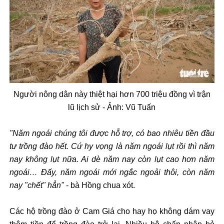
Ng
ư
ời n
ông dân này thi
ệt hại h
ơn 700 tri
ệu
đ
ồng v
ì tr
ận
l
ũ l
ịch sử - Ảnh:
Vũ Tuấn
"N
ăm ngo
ái chúng tôi
đư
ợc hỗ trợ, c
ó bao nhiêu ti
ền
đ
ầu
t
ư tr
ồng
đ
ào h
ết. Cứ hy vọng l
à n
ăm ngo
ái l
ụt rồi th
ì n
ăm
nay kh
ông l
ụt nữa. Ai d
è n
ăm nay c
òn l
ụt cao h
ơn năm
ngo
ái…
Đ
ấy, n
ăm ngo
ái m
ới ngắc ngoải th
ôi, còn n
ăm
nay "ch
ết" hẳn"
- b
à H
ồng chua x
ót.
Các h
ộ trồng
đ
ào
ở Cam Gi
á cho hay h
ọ kh
ông dám vay