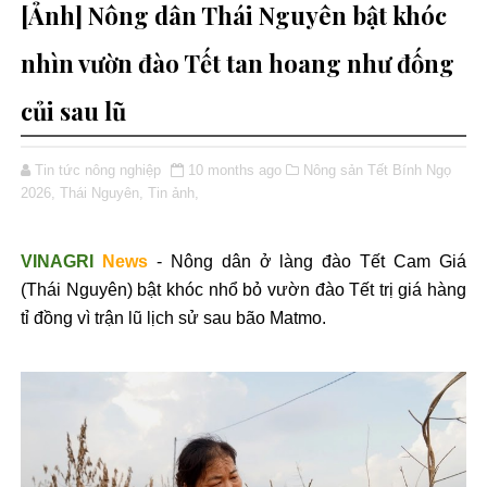
[Ảnh] Nông dân Thái Nguyên bật khóc
nhìn vườn đào Tết tan hoang như đống
củi sau lũ
Tin tức nông nghiệp
10 months ago
Nông sản Tết Bính Ngọ
2026,
Thái Nguyên,
Tin ảnh,
VINAGRI
News
-
Nông dân
ở l
àng
đ
ào T
ết Cam Gi
á
(Thái Nguyên) b
ật kh
óc nh
ổ bỏ v
ư
ờn
đ
ào T
ết trị gi
á hàng
t
ỉ
đ
ồng v
ì tr
ận l
ũ l
ịch sử sau b
ão
Matmo
.