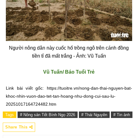
Ng
ư
ời n
ông dân này cu
ốc hố trồng ng
ô trên cánh
đ
ồng
tiền tỉ
đ
ã m
ất trắng - Ảnh: Vũ Tuấn
V
ũ
Tu
ấ
n/ Báo Tu
ổ
i Tr
ẻ
Link bài vi
ế
t g
ố
c: https://tuoitre.vn/nong-dan-thai-nguyen-bat-
khoc-nhin-vuon-dao-tet-tan-hoang-nhu-dong-cui-sau-lu-
20251017164724482.htm
Tags
# Nông sản Tết Bính Ngọ 2026
# Thái Nguyên
# Tin ảnh
Share This