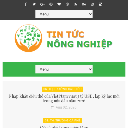
06. THỊ TRƯỜNG HẠT ĐIỀU
Nhập khẩu điều thô của Việt Nam vượt 3 tỷ USD, lập kỷ lục mới
trong nửa đầu năm 2026
Aug 02, 2026
03. THỊ TRƯỜNG CÀ PHÊ
Giá cà phê trong nước tăng