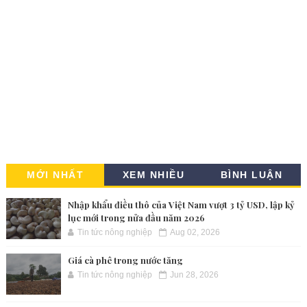
MỚI NHẤT
XEM NHIỀU
BÌNH LUẬN
Nhập khẩu điều thô của Việt Nam vượt 3 tỷ USD, lập kỷ
lục mới trong nửa đầu năm 2026
Tin tức nông nghiệp
Aug 02, 2026
Giá cà phê trong nước tăng
Tin tức nông nghiệp
Jun 28, 2026