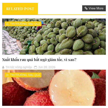
RELATED POST
View More
11. THỊ TRƯỜNG RAU QUẢ
Xuất khẩu rau quả bất ngờ giảm tốc, vì sao?
Tin tức nông nghiệp
Jun 28, 2026
11. THỊ TRƯỜNG RAU QUẢ