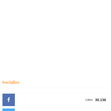
Socialize
30.136
Likes