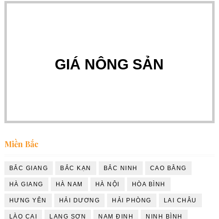
GIÁ NÔNG SẢN
Miền Bắc
BẮC GIANG
BẮC KẠN
BẮC NINH
CAO BẰNG
HÀ GIANG
HÀ NAM
HÀ NỘI
HÒA BÌNH
HƯNG YÊN
HẢI DƯƠNG
HẢI PHÒNG
LAI CHÂU
LÀO CAI
LẠNG SƠN
NAM ĐỊNH
NINH BÌNH