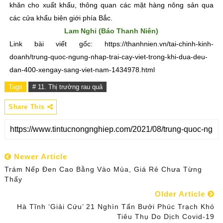
khăn cho xuất khẩu, thông quan các mặt hàng nông sản qua
các cửa khẩu biên giới phía Bắc.
Lam Nghi (Báo Thanh Niên)
Link bài viết gốc: https://thanhnien.vn/tai-chinh-kinh-
doanh/trung-quoc-ngung-nhap-trai-cay-viet-trong-khi-dua-deu-
dan-400-xengay-sang-viet-nam-1434978.html
Tags
# 11. Thị trường rau quả
Share This
Newer Article
Trám Nếp Đen Cao Bằng Vào Mùa, Giá Rẻ Chưa Từng
Thấy
Older Article
Hà Tĩnh ‘giải Cứu’ 21 Nghìn Tấn Bưởi Phúc Trạch Khó
Tiêu Thụ Do Dịch Covid-19