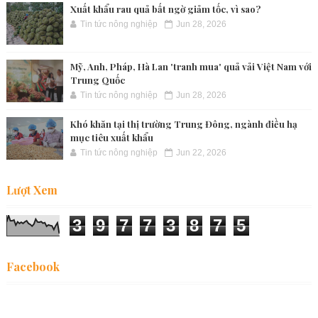
Xuất khẩu rau quả bất ngờ giảm tốc, vì sao?
Tin tức nông nghiệp
Jun 28, 2026
Mỹ, Anh, Pháp, Hà Lan 'tranh mua' quả vải Việt Nam với
Trung Quốc
Tin tức nông nghiệp
Jun 28, 2026
Khó khăn tại thị trường Trung Đông, ngành điều hạ
mục tiêu xuất khẩu
Tin tức nông nghiệp
Jun 22, 2026
Lượt Xem
3
9
7
7
3
8
7
5
Facebook