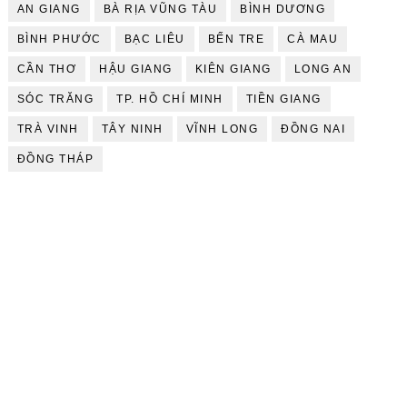
AN GIANG
BÀ RỊA VŨNG TÀU
BÌNH DƯƠNG
BÌNH PHƯỚC
BẠC LIÊU
BẾN TRE
CÀ MAU
CẦN THƠ
HẬU GIANG
KIÊN GIANG
LONG AN
SÓC TRĂNG
TP. HỒ CHÍ MINH
TIỀN GIANG
TRÀ VINH
TÂY NINH
VĨNH LONG
ĐỒNG NAI
ĐỒNG THÁP