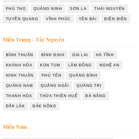
PHÚ THỌ
QUẢNG NINH
SƠN LA
THÁI NGUYÊN
TUYÊN QUANG
VĨNH PHÚC
YÊN BÁI
ĐIỆN BIÊN
Miền Trung - Tây Nguyên
BÌNH THUẬN
BÌNH ĐỊNH
GIA LAI
HÀ TĨNH
KHÁNH HÒA
KON TUM
LÂM ĐỒNG
NGHỆ AN
NINH THUẬN
PHÚ YÊN
QUẢNG BÌNH
QUẢNG NAM
QUẢNG NGÃI
QUẢNG TRỊ
THANH HÓA
THỪA THIÊN HUẾ
ĐÀ NẴNG
ĐĂK LĂK
ĐĂK NÔNG
Miền Nam