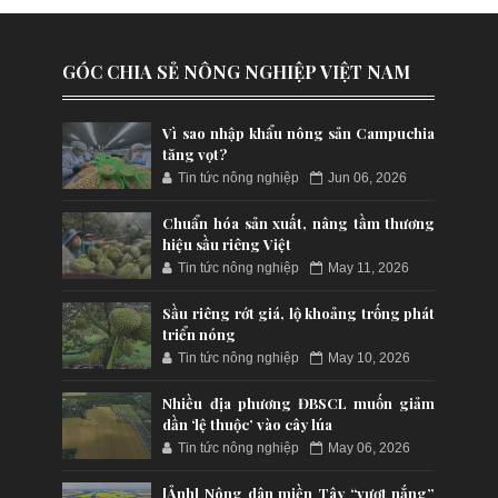
GÓC CHIA SẺ NÔNG NGHIỆP VIỆT NAM
Vì sao nhập khẩu nông sản Campuchia
tăng vọt?
Tin tức nông nghiệp
Jun 06, 2026
Chuẩn hóa sản xuất, nâng tầm thương
hiệu sầu riêng Việt
Tin tức nông nghiệp
May 11, 2026
Sầu riêng rớt giá, lộ khoảng trống phát
triển nóng
Tin tức nông nghiệp
May 10, 2026
Nhiều địa phương ĐBSCL muốn giảm
dần ‘lệ thuộc’ vào cây lúa
Tin tức nông nghiệp
May 06, 2026
[Ảnh] Nông dân miền Tây “vượt nắng”