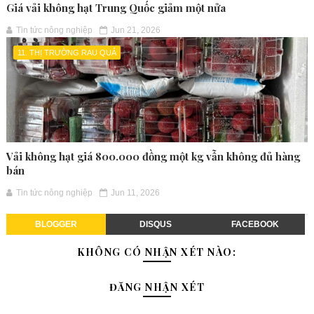
Giá vải không hạt Trung Quốc giảm một nửa
Tin tức nông nghiệp
Jun 21, 2026
11. THỊ TRƯỜNG RAU QUẢ
Vải không hạt giá 800.000 đồng một kg vẫn không đủ hàng
bán
Tin tức nông nghiệp
Jun 11, 2026
BLOGGER
DISQUS
FACEBOOK
KHÔNG CÓ NHẬN XÉT NÀO:
ĐĂNG NHẬN XÉT