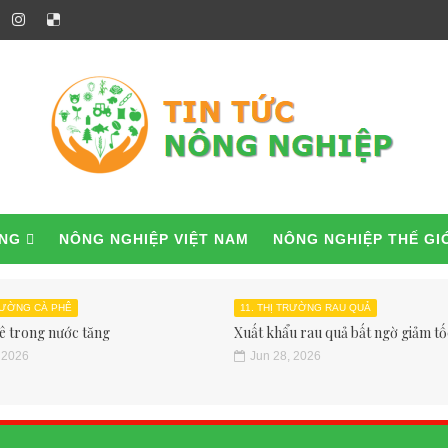
ỜNG
NÔNG NGHIỆP VIỆT NAM
NÔNG NGHIỆP THẾ GI
TRƯỜNG CÀ PHÊ
11. THỊ TRƯỜNG RAU QUẢ
ê trong nước tăng
Xuất khẩu rau quả bất ngờ giảm tốc
 2026
Jun 28, 2026