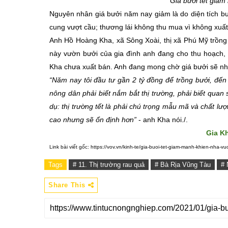
Giá bưởi tết giảm
Nguyên nhân giá bưởi năm nay giảm là do diện tích b
cung vượt cầu; thương lái không thu mua vì không xu
Anh Hồ Hoàng Kha, xã Sông Xoài, thị xã Phú Mỹ trồng 
này vườn bưởi của gia đình anh đang cho thu hoạch, 
Kha chưa xuất bán. Anh đang mong chờ giá bưởi sẽ nh
“Năm nay tôi đầu tư gần 2 tỷ đồng để trồng bưởi, đến
nông dân phải biết nắm bắt thị trường, phải biết quan
dụ: thị trường tết là phải chú trọng mẫu mã và chất l
cao nhưng sẽ ổn định hơn”
- anh Kha nói./.
Gia K
Link bài viết gốc: https://vov.vn/kinh-te/gia-buoi-tet-giam-manh-khien-nha-v
Tags
# 11. Thị trường rau quả
# Bà Rịa Vũng Tàu
# 
Share This