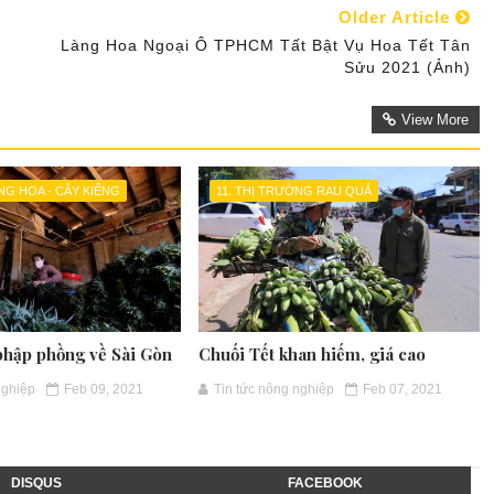
Older Article
Làng Hoa Ngoại Ô TPHCM Tất Bật Vụ Hoa Tết Tân
Sửu 2021 (Ảnh)
View More
NG HOA - CÂY KIỂNG
11. THỊ TRƯỜNG RAU QUẢ
phập phồng về Sài Gòn
Chuối Tết khan hiếm, giá cao
nghiệp
Feb 09, 2021
Tin tức nông nghiệp
Feb 07, 2021
DISQUS
FACEBOOK