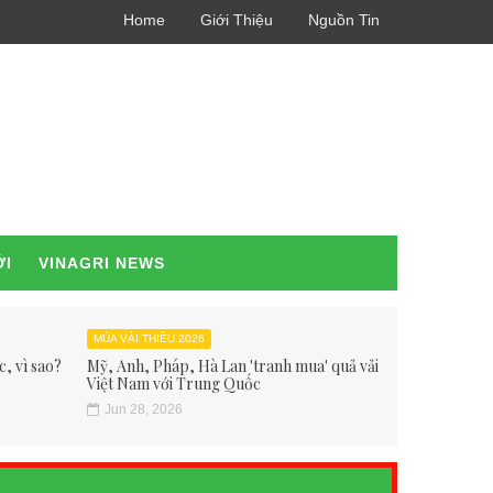
Home
Giới Thiệu
Nguồn Tin
ỚI
VINAGRI NEWS
MÙA VẢI THIỀU 2026
, vì sao?
Mỹ, Anh, Pháp, Hà Lan 'tranh mua' quả vải
Việt Nam với Trung Quốc
Jun 28, 2026