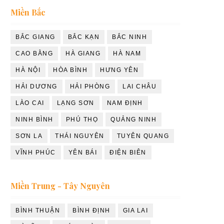
Miền Bắc
BẮC GIANG
BẮC KẠN
BẮC NINH
CAO BẰNG
HÀ GIANG
HÀ NAM
HÀ NỘI
HÒA BÌNH
HƯNG YÊN
HẢI DƯƠNG
HẢI PHÒNG
LAI CHÂU
LÀO CAI
LẠNG SƠN
NAM ĐỊNH
NINH BÌNH
PHÚ THỌ
QUẢNG NINH
SƠN LA
THÁI NGUYÊN
TUYÊN QUANG
VĨNH PHÚC
YÊN BÁI
ĐIỆN BIÊN
Miền Trung - Tây Nguyên
BÌNH THUẬN
BÌNH ĐỊNH
GIA LAI