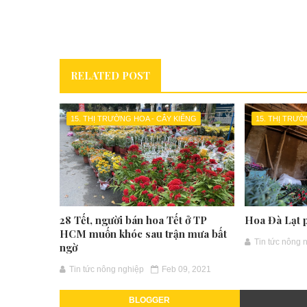
RELATED POST
15. THỊ TRƯỜNG HOA - CÂY KIỂNG
15. THỊ TRƯỜ
28 Tết, người bán hoa Tết ở TP
Hoa Đà Lạt 
HCM muốn khóc sau trận mưa bất
Tin tức nông 
ngờ
Tin tức nông nghiệp
Feb 09, 2021
BLOGGER