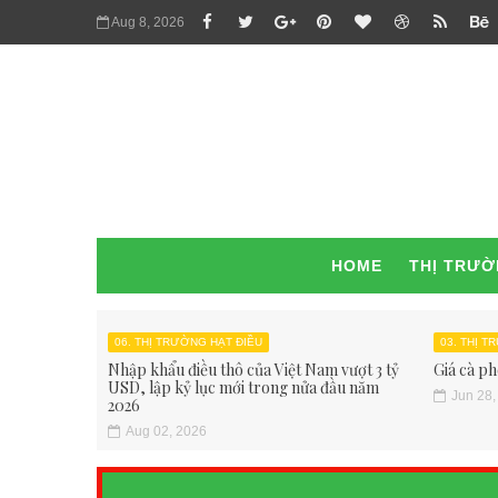
Aug 8, 2026
HOME
THỊ TRƯ
06. THỊ TRƯỜNG HẠT ĐIỀU
03. THỊ 
Nhập khẩu điều thô của Việt Nam vượt 3 tỷ
Giá cà ph
USD, lập kỷ lục mới trong nửa đầu năm
Jun 28,
2026
Aug 02, 2026