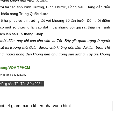
 mạnh khiến nhà vườn lo lắng.
ưởi tại các tỉnh Bình Dương, Bình Phước, Đồng Nai… tăng dẫn đến
ất khẩu sang Trung Quốc được.
5 ha phục vụ thị trường tết với khoảng 50 tấn bưởi. Đến thời điểm
có một số thương lái vào đặt mua nhưng với giá rất thấp nên anh
ích lên sau 15 tháng Chạp.
 thời điểm này chỉ còn chờ vào vụ Tết. Bây giờ quan trọng ở người
 sát thị trường mới đoán được, chứ không nên làm đại làm bừa. Thí
ượng, người nông dân không nên chú trọng sản lượng. Tuy giá không
hang/VOV-TPHCM
uon-lo-lang-832626.vov
Nông sản Tết Tân Sửu 2021