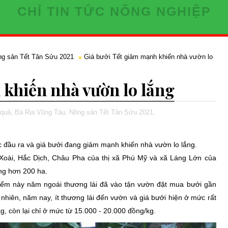
CHỈ TIN TỨC NÔNG NGHIỆP
g sản Tết Tân Sửu 2021
Giá bưởi Tết giảm mạnh khiến nhà vườn lo
 khiến nhà vườn lo lắng
 quả,
Bà Rịa Vũng Tàu,
Nông sản Tết Tân Sửu 2021,
c đầu ra và giá bưởi đang giảm mạnh khiến nhà vườn lo lắng.
Xoài, Hắc Dịch, Châu Pha của thị xã Phú Mỹ và xã Láng Lớn của
ng hơn 200 ha.
điểm này năm ngoái thương lái đã vào tận vườn đặt mua bưởi gần
 nhiên, năm nay, ít thương lái đến vườn và giá bưởi hiện ở mức rất
g, còn lại chỉ ở mức từ 15.000 - 20.000 đồng/kg.