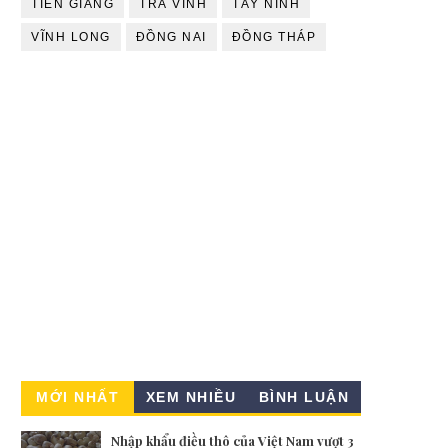
TIỀN GIANG
TRÀ VINH
TÂY NINH
VĨNH LONG
ĐỒNG NAI
ĐỒNG THÁP
MỚI NHẤT
XEM NHIỀU
BÌNH LUẬN
Nhập khẩu điều thô của Việt Nam vượt 3