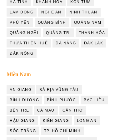
HÀ TĨNH
KHÁNH HÒA
KON TUM
LÂM ĐỒNG
NGHỆ AN
NINH THUẬN
PHÚ YÊN
QUẢNG BÌNH
QUẢNG NAM
QUẢNG NGÃI
QUẢNG TRỊ
THANH HÓA
THỪA THIÊN HUẾ
ĐÀ NẴNG
ĐĂK LĂK
ĐĂK NÔNG
Miền Nam
AN GIANG
BÀ RỊA VŨNG TÀU
BÌNH DƯƠNG
BÌNH PHƯỚC
BẠC LIÊU
BẾN TRE
CÀ MAU
CẦN THƠ
HẬU GIANG
KIÊN GIANG
LONG AN
SÓC TRĂNG
TP. HỒ CHÍ MINH