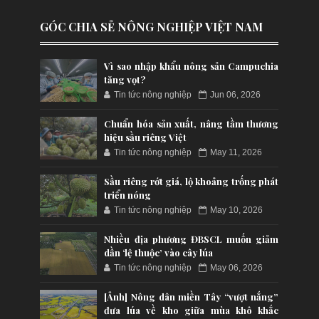
GÓC CHIA SẺ NÔNG NGHIỆP VIỆT NAM
Vì sao nhập khẩu nông sản Campuchia
tăng vọt?
Tin tức nông nghiệp
Jun 06, 2026
Chuẩn hóa sản xuất, nâng tầm thương
hiệu sầu riêng Việt
Tin tức nông nghiệp
May 11, 2026
Sầu riêng rớt giá, lộ khoảng trống phát
triển nóng
Tin tức nông nghiệp
May 10, 2026
Nhiều địa phương ĐBSCL muốn giảm
dần ‘lệ thuộc’ vào cây lúa
Tin tức nông nghiệp
May 06, 2026
[Ảnh] Nông dân miền Tây “vượt nắng”
đưa lúa về kho giữa mùa khô khắc