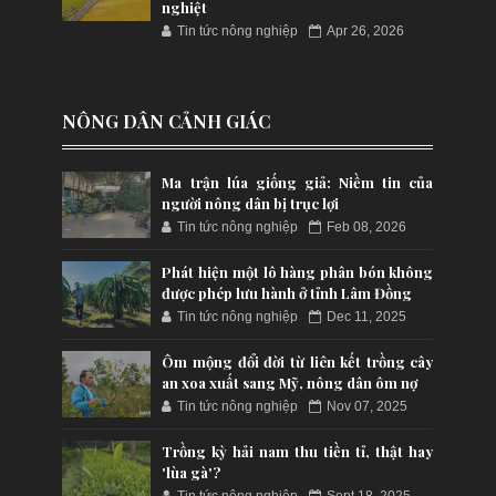
nghiệt
Tin tức nông nghiệp
Apr 26, 2026
NÔNG DÂN CẢNH GIÁC
Ma trận lúa giống giả: Niềm tin của
người nông dân bị trục lợi
Tin tức nông nghiệp
Feb 08, 2026
Phát hiện một lô hàng phân bón không
được phép lưu hành ở tỉnh Lâm Đồng
Tin tức nông nghiệp
Dec 11, 2025
Ôm mộng đổi đời từ liên kết trồng cây
an xoa xuất sang Mỹ, nông dân ôm nợ
Tin tức nông nghiệp
Nov 07, 2025
Trồng kỳ hải nam thu tiền tỉ, thật hay
'lùa gà'?
Tin tức nông nghiệp
Sept 18, 2025