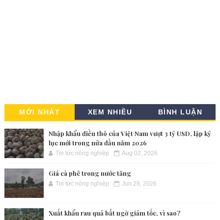
MỚI NHẤT
XEM NHIỀU
BÌNH LUẬN
Nhập khẩu điều thô của Việt Nam vượt 3 tỷ USD, lập kỷ
lục mới trong nửa đầu năm 2026
Tin tức nông nghiệp
Aug 02, 2026
Giá cà phê trong nước tăng
Tin tức nông nghiệp
Jun 28, 2026
Xuất khẩu rau quả bất ngờ giảm tốc, vì sao?