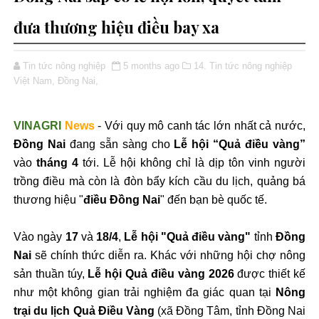
đưa thương hiệu điều bay xa
Tin tức nông nghiệp
5 months ago
14. Tin tức nông nghiệp
Việt Nam,
Đồng Nai,
VINAGRI
News
- Với quy mô canh tác lớn nhất cả nước,
Đồng Nai
đang sẵn sàng cho
Lễ hội “Quả điều vàng”
vào
tháng 4
tới. Lễ hội không chỉ là dịp tôn vinh người
trồng điều mà còn là đòn bẩy kích cầu du lịch, quảng bá
thương hiệu "
điều Đồng Nai
" đến bạn bè quốc tế.
Vào ngày
17
và
18/4
,
Lễ hội "Quả điều vàng"
tỉnh
Đồng
Nai
sẽ chính thức diễn ra. Khác với những hội chợ nông
sản thuần túy,
Lễ hội Quả điều vàng 2026
được thiết kế
như một không gian trải nghiệm đa giác quan tại
Nông
trại du lịch Quả Điều Vàng
(xã Đồng Tâm, tỉnh Đồng Nai