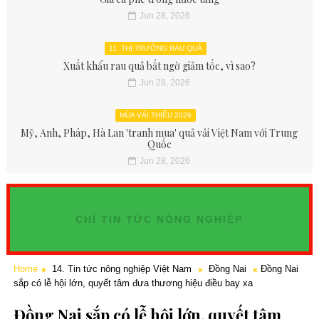
Jun 28, 2026
11. THỊ TRƯỜNG RAU QUẢ
Xuất khẩu rau quả bất ngờ giảm tốc, vì sao?
Jun 28, 2026
MÙA VẢI THIỀU 2026
Mỹ, Anh, Pháp, Hà Lan 'tranh mua' quả vải Việt Nam với Trung
Quốc
Jun 28, 2026
CHỈ TIN TỨC NÔNG NGHIỆP
Home
14. Tin tức nông nghiệp Việt Nam
Đồng Nai
Đồng Nai
sắp có lễ hội lớn, quyết tâm đưa thương hiệu điều bay xa
Đồng Nai sắp có lễ hội lớn, quyết tâm