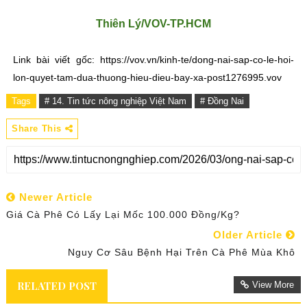
Thiên Lý/VOV-TP.HCM
Link bài viết gốc: https://vov.vn/kinh-te/dong-nai-sap-co-le-hoi-
lon-quyet-tam-dua-thuong-hieu-dieu-bay-xa-post1276995.vov
Tags
# 14. Tin tức nông nghiệp Việt Nam
# Đồng Nai
Share This
Newer Article
Giá Cà Phê Có Lấy Lại Mốc 100.000 Đồng/kg?
Older Article
Nguy Cơ Sâu Bệnh Hại Trên Cà Phê Mùa Khô
RELATED POST
View More