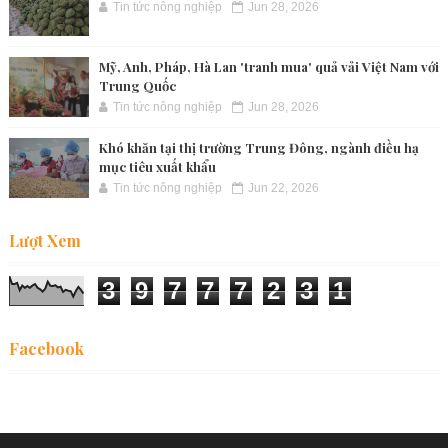
Tin tức nông nghiệp
Jun 28, 2026
Mỹ, Anh, Pháp, Hà Lan 'tranh mua' quả vải Việt Nam với
Trung Quốc
Tin tức nông nghiệp
Jun 28, 2026
Khó khăn tại thị trường Trung Đông, ngành điều hạ
mục tiêu xuất khẩu
Tin tức nông nghiệp
Jun 22, 2026
Lượt Xem
3
9
7
7
7
2
3
1
Facebook