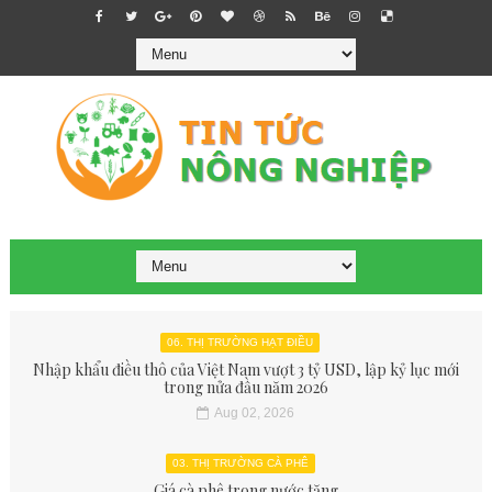
06. THỊ TRƯỜNG HẠT ĐIỀU
Nhập khẩu điều thô của Việt Nam vượt 3 tỷ USD, lập kỷ lục mới
trong nửa đầu năm 2026
Aug 02, 2026
03. THỊ TRƯỜNG CÀ PHÊ
Giá cà phê trong nước tăng