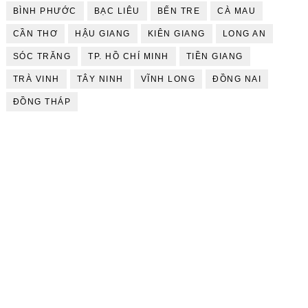
BÌNH PHƯỚC
BẠC LIÊU
BẾN TRE
CÀ MAU
CẦN THƠ
HẬU GIANG
KIÊN GIANG
LONG AN
SÓC TRĂNG
TP. HỒ CHÍ MINH
TIỀN GIANG
TRÀ VINH
TÂY NINH
VĨNH LONG
ĐỒNG NAI
ĐỒNG THÁP