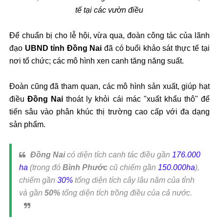
tế tại các vườn điều
Để chuẩn bị cho lễ hội, vừa qua, đoàn công tác của lãnh
đạo
UBND tỉnh Đồng Nai
đã có buổi khảo sát thực tế tại
nơi tổ chức; các mô hình xen canh tăng năng suất.
Đoàn cũng đã tham quan, các mô hình sản xuất, giúp hạt
điều
Đồng Nai
thoát ly khỏi cái mác "xuất khẩu thô" để
tiến sâu vào phân khúc thị trường cao cấp với đa dạng
sản phẩm.
Đồng Nai
có diện tích canh tác điều gần
176.000
ha
(trong đó
Bình Phước
cũ chiếm gần
150.000ha
),
chiếm gần
30%
tổng diện tích cây lâu năm của tỉnh
và gần
50%
tổng diện tích trồng điều của cả nước.