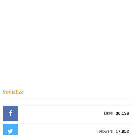
Socialize
30.136
Likes
17.952
Followers