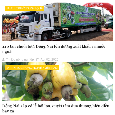
11. THỊ TRƯỜNG RAU QUẢ
220 tấn chuối tươi Đồng Nai lên đường xuất khẩu ra nước
ngoài
Tin tức nông nghiệp
Apr 02, 2026
14. TIN TỨC NÔNG NGHIỆP VIỆT NAM
Đồng Nai sắp có lễ hội lớn, quyết tâm đưa thương hiệu điều
bay xa