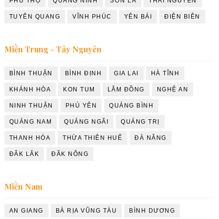
PHÚ THỌ
QUẢNG NINH
SƠN LA
THÁI NGUYÊN
TUYÊN QUANG
VĨNH PHÚC
YÊN BÁI
ĐIỆN BIÊN
Miền Trung - Tây Nguyên
BÌNH THUẬN
BÌNH ĐỊNH
GIA LAI
HÀ TĨNH
KHÁNH HÒA
KON TUM
LÂM ĐỒNG
NGHỆ AN
NINH THUẬN
PHÚ YÊN
QUẢNG BÌNH
QUẢNG NAM
QUẢNG NGÃI
QUẢNG TRỊ
THANH HÓA
THỪA THIÊN HUẾ
ĐÀ NẴNG
ĐĂK LĂK
ĐĂK NÔNG
Miền Nam
AN GIANG
BÀ RỊA VŨNG TÀU
BÌNH DƯƠNG