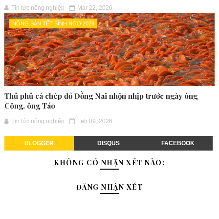
Tin tức nông nghiệp
Mar 22, 2026
NÔNG SẢN TẾT BÍNH NGỌ 2026
Thủ phủ cá chép đỏ Đồng Nai nhộn nhịp trước ngày ông
Công, ông Táo
Tin tức nông nghiệp
Feb 09, 2026
BLOGGER
DISQUS
FACEBOOK
KHÔNG CÓ NHẬN XÉT NÀO:
ĐĂNG NHẬN XÉT