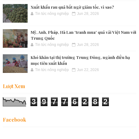
Xuất khẩu rau quả bất ngờ giảm tốc, vì sao?
Tin tức nông nghiệp
Jun 28, 2026
Mỹ, Anh, Pháp, Hà Lan 'tranh mua' quả vải Việt Nam với
Trung Quốc
Tin tức nông nghiệp
Jun 28, 2026
Khó khăn tại thị trường Trung Đông, ngành điều hạ
mục tiêu xuất khẩu
Tin tức nông nghiệp
Jun 22, 2026
Lượt Xem
3
9
7
7
6
2
8
2
Facebook