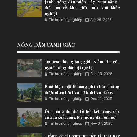
[Ảnh] Nông dân miền Tây “vượt nắng”
đưa lúa về kho giữa mùa khô khắc
nghiệt
Tin tức nông nghiệp
Apr 26, 2026
NÔNG DÂN CẢNH GIÁC
Ma trận lúa giống giả: Niềm tin của
người nông dân bị trục lợi
Tin tức nông nghiệp
Feb 08, 2026
Phát hiện một lô hàng phân bón không
được phép lưu hành ở tỉnh Lâm Đồng
Tin tức nông nghiệp
Dec 11, 2025
Ôm mộng đổi đời từ liên kết trồng cây
an xoa xuất sang Mỹ, nông dân ôm nợ
Tin tức nông nghiệp
Nov 07, 2025
Trồng kỳ hải nam thu tiền tỉ, thật hay