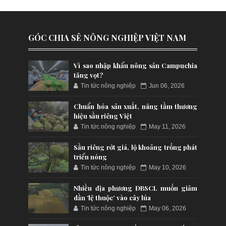
GÓC CHIA SẺ NÔNG NGHIỆP VIỆT NAM
Vì sao nhập khẩu nông sản Campuchia
tăng vọt?
Tin tức nông nghiệp
Jun 06, 2026
Chuẩn hóa sản xuất, nâng tầm thương
hiệu sầu riêng Việt
Tin tức nông nghiệp
May 11, 2026
Sầu riêng rớt giá, lộ khoảng trống phát
triển nóng
Tin tức nông nghiệp
May 10, 2026
Nhiều địa phương ĐBSCL muốn giảm
dần ‘lệ thuộc’ vào cây lúa
Tin tức nông nghiệp
May 06, 2026