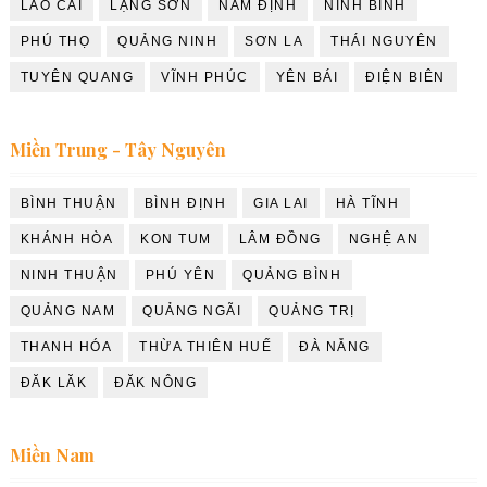
LÀO CAI
LẠNG SƠN
NAM ĐỊNH
NINH BÌNH
PHÚ THỌ
QUẢNG NINH
SƠN LA
THÁI NGUYÊN
TUYÊN QUANG
VĨNH PHÚC
YÊN BÁI
ĐIỆN BIÊN
Miền Trung - Tây Nguyên
BÌNH THUẬN
BÌNH ĐỊNH
GIA LAI
HÀ TĨNH
KHÁNH HÒA
KON TUM
LÂM ĐỒNG
NGHỆ AN
NINH THUẬN
PHÚ YÊN
QUẢNG BÌNH
QUẢNG NAM
QUẢNG NGÃI
QUẢNG TRỊ
THANH HÓA
THỪA THIÊN HUẾ
ĐÀ NẴNG
ĐĂK LĂK
ĐĂK NÔNG
Miền Nam