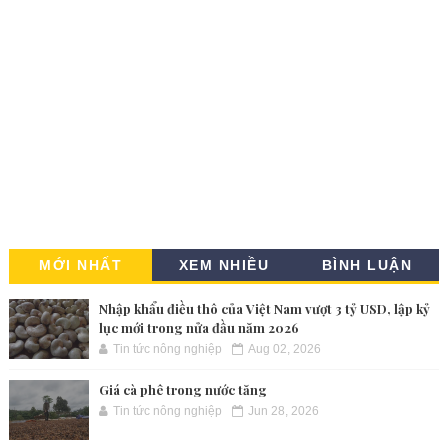
MỚI NHẤT
XEM NHIỀU
BÌNH LUẬN
Nhập khẩu điều thô của Việt Nam vượt 3 tỷ USD, lập kỷ
lục mới trong nửa đầu năm 2026
Tin tức nông nghiệp
Aug 02, 2026
Giá cà phê trong nước tăng
Tin tức nông nghiệp
Jun 28, 2026