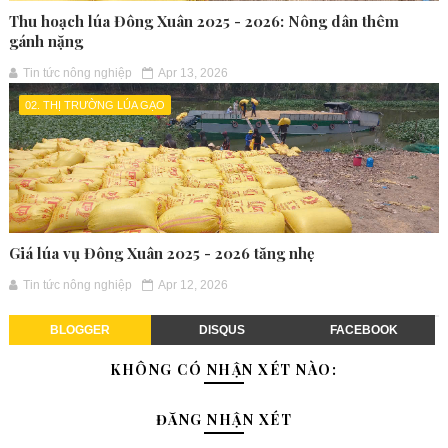
Thu hoạch lúa Đông Xuân 2025 - 2026: Nông dân thêm
gánh nặng
Tin tức nông nghiệp
Apr 13, 2026
02. THỊ TRƯỜNG LÚA GẠO
Giá lúa vụ Đông Xuân 2025 - 2026 tăng nhẹ
Tin tức nông nghiệp
Apr 12, 2026
BLOGGER
DISQUS
FACEBOOK
KHÔNG CÓ NHẬN XÉT NÀO:
ĐĂNG NHẬN XÉT