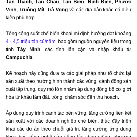
Tân Thành
,
Tân Châu
,
Tân Biên
,
Ninh Điền
,
Phước
Vinh
,
Truông Mít
,
Trà Vong
và các địa bàn khác có điều
kiện phù hợp.
Tổng công suất chế biến khoai mì định hướng đạt khoảng
4 - 4,5 triệu tấn củ/năm
, bao gồm nguồn nguyên liệu trong
tỉnh
Tây Ninh
, các tỉnh lân cận và nhập khẩu từ
Campuchia
.
Kế hoạch này cũng đưa ra các giải pháp như tổ chức lại
sản xuất theo hướng hình thành các vùng, cánh đồng sản
xuất tập trung, quy mô lớn nhằm áp dụng đồng bộ cơ giới
hóa từ khâu làm đất, trồng, chăm sóc đến thu hoạch.
Áp dụng quy trình canh tác bền vững, tăng cường liên kết
sản xuất với các doanh nghiệp chế biến, thúc đẩy triển
khai các dự án theo chuỗi giá trị, tăng cường ứng dụng
khoa học công nghệ vào công tác chọn giống, phương