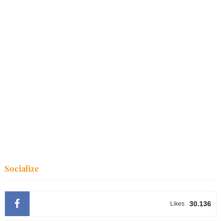
Socialize
30.136
Likes