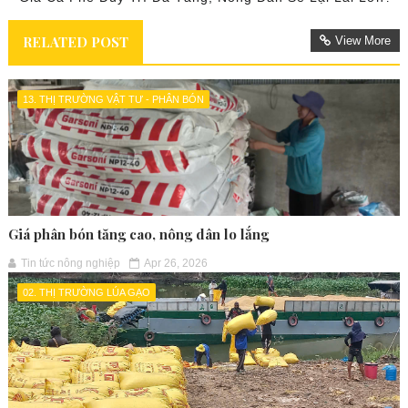
RELATED POST
View More
13. THỊ TRƯỜNG VẬT TƯ - PHÂN BÓN
Giá phân bón tăng cao, nông dân lo lắng
Tin tức nông nghiệp
Apr 26, 2026
02. THỊ TRƯỜNG LÚA GẠO