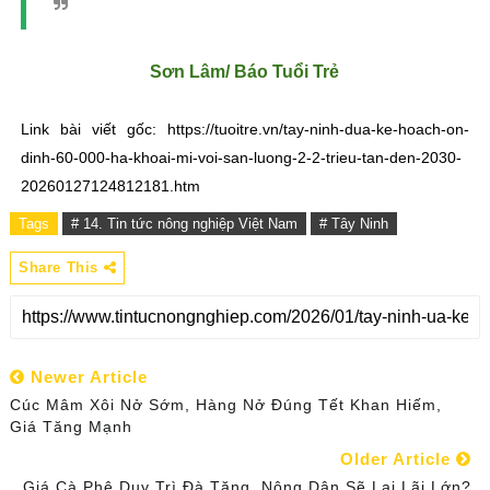
Sơn Lâm/ Báo Tuổi Trẻ
Link bài viết gốc: https://tuoitre.vn/tay-ninh-dua-ke-hoach-on-
dinh-60-000-ha-khoai-mi-voi-san-luong-2-2-trieu-tan-den-2030-
20260127124812181.htm
Tags
# 14. Tin tức nông nghiệp Việt Nam
# Tây Ninh
Share This
Newer Article
Cúc Mâm Xôi Nở Sớm, Hàng Nở Đúng Tết Khan Hiếm,
Giá Tăng Mạnh
Older Article
Giá Cà Phê Duy Trì Đà Tăng, Nông Dân Sẽ Lại Lãi Lớn?