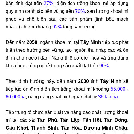
bàn tỉnh đạt trên
27%
, diện tích trồng khoai mì áp dụng
quy trình canh tác bền vững trên
70%
, sản lượng khoai mì
phục vụ chế biến sâu các sản phẩm (tinh bột, mạch
nha…) chiếm khoảng
92%
tổng sản lượng.
Đến năm
2050
, ngành khoai mì tại
Tây Ninh
tiếp tục phát
triển theo hướng bền vững, tạo nguồn thu nhập cao và ổn
định cho người dân. Nâng tỉ lệ cơ giới hóa và ứng dụng
khoa học, công nghệ trong sản xuất đạt trên
90%
.
Theo định hướng này, đến năm
2030
tỉnh
Tây Ninh
sẽ
tiếp tục ổn định diện tích trồng khoai mì khoảng
55.000 -
60.000ha
, nâng năng suất bình quân đạt từ
36 tấn/ha
.
Tập trung tổ chức sản xuất và nâng cao chất lượng khoai
mì tại các xã:
Tân Phú
,
Tân Lập
,
Tân Hội
,
Tân Đông
,
Cầu Khởi
,
Thạnh Bình
,
Tân Hòa
,
Dương Minh Châu
,