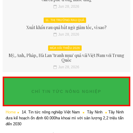
Jun 28, 2026
11. THỊ TRƯỜNG RAU QUẢ
Xuất khẩu rau quả bất ngờ giảm tốc, vì sao?
Jun 28, 2026
MÙA VẢI THIỀU 2026
Mỹ, Anh, Pháp, Hà Lan 'tranh mua' quả vải Việt Nam với Trung
Quốc
Jun 28, 2026
CHỈ TIN TỨC NÔNG NGHIỆP
Home
14. Tin tức nông nghiệp Việt Nam
Tây Ninh
Tây Ninh
đưa kế hoạch ổn định 60.000ha khoai mì với sản lượng 2,2 triệu tấn
đến 2030