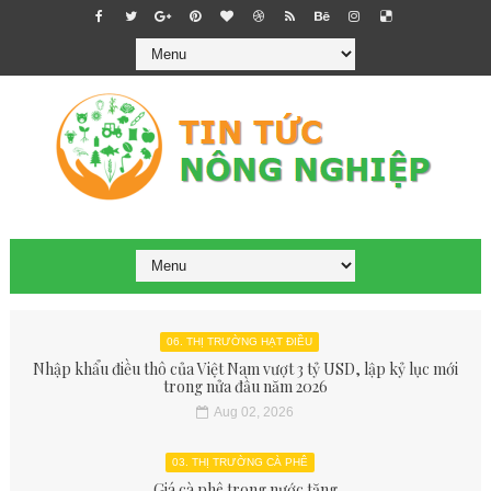
06. THỊ TRƯỜNG HẠT ĐIỀU
Nhập khẩu điều thô của Việt Nam vượt 3 tỷ USD, lập kỷ lục mới
trong nửa đầu năm 2026
Aug 02, 2026
03. THỊ TRƯỜNG CÀ PHÊ
Giá cà phê trong nước tăng