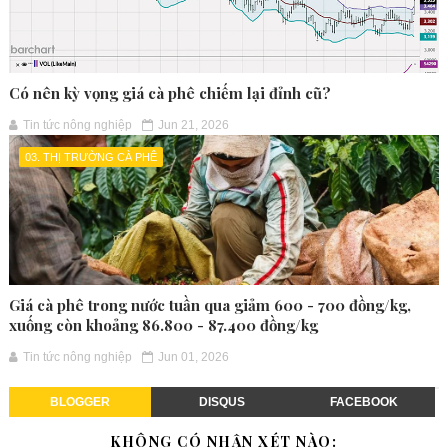
Có nên kỳ vọng giá cà phê chiếm lại đỉnh cũ?
Tin tức nông nghiệp
Jun 21, 2026
03. THỊ TRƯỜNG CÀ PHÊ
Giá cà phê trong nước tuần qua giảm 600 - 700 đồng/kg,
xuống còn khoảng 86.800 - 87.400 đồng/kg
Tin tức nông nghiệp
Jun 01, 2026
BLOGGER
DISQUS
FACEBOOK
KHÔNG CÓ NHẬN XÉT NÀO: