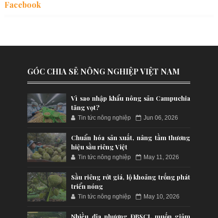
Facebook
GÓC CHIA SẺ NÔNG NGHIỆP VIỆT NAM
Vì sao nhập khẩu nông sản Campuchia
tăng vọt?
Tin tức nông nghiệp
Jun 06, 2026
Chuẩn hóa sản xuất, nâng tầm thương
hiệu sầu riêng Việt
Tin tức nông nghiệp
May 11, 2026
Sầu riêng rớt giá, lộ khoảng trống phát
triển nóng
Tin tức nông nghiệp
May 10, 2026
Nhiều địa phương ĐBSCL muốn giảm