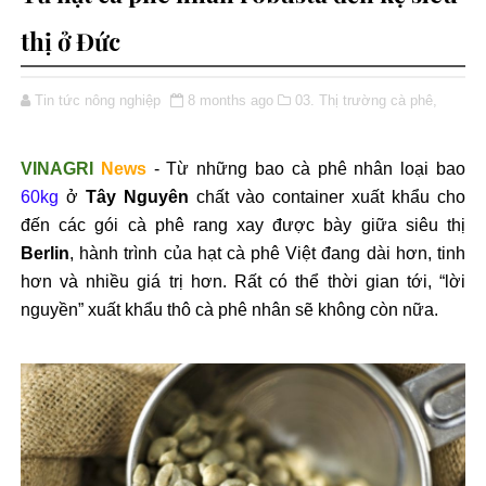
thị ở Đức
Tin tức nông nghiệp
8 months ago
03. Thị trường cà phê,
VINAGRI
News
- Từ những bao cà phê nhân loại bao
60kg
ở
Tây Nguyên
chất vào container xuất khẩu cho
đến các gói cà phê rang xay được bày giữa siêu thị
Berlin
, hành trình của hạt cà phê Việt đang dài hơn, tinh
hơn và nhiều giá trị hơn. Rất có thể thời gian tới, “lời
nguyền” xuất khẩu thô cà phê nhân sẽ không còn nữa.