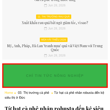
Jun 28, 2026
11. THỊ TRƯỜNG RAU QUẢ
Xuất khẩu rau quả bất ngờ giảm tốc, vì sao?
Jun 28, 2026
MÙA VẢI THIỀU 2026
Mỹ, Anh, Pháp, Hà Lan 'tranh mua' quả vải Việt Nam với Trung
Quốc
Jun 28, 2026
CHỈ TIN TỨC NÔNG NGHIỆP
Home
03. Thị trường cà phê
Từ hạt cà phê nhân robusta đến kệ
siêu thị ở Đức
Từ hạt cà phê nhân robusta đến kệ siêu