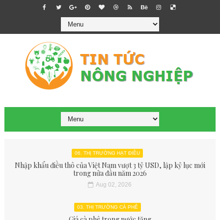
06. THỊ TRƯỜNG HẠT ĐIỀU
Nhập khẩu điều thô của Việt Nam vượt 3 tỷ USD, lập kỷ lục mới
trong nửa đầu năm 2026
Aug 02, 2026
03. THỊ TRƯỜNG CÀ PHÊ
Giá cà phê trong nước tăng