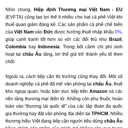
Nhìn chung,
Hiệp định Thương mại Việt Nam - EU
(EVFTA) cũng tạo lợi thế ít nhiều cho hạt cà phê Việt khi
thuế quan giảm đáng kể. Các sản phẩm cà phê chế biến
của
Việt Nam
vào
Đức
được hưởng thuế nhập khẩu
0%
,
giúp cạnh tranh tốt hơn so với các đối thủ như
Brazil
,
Colombia
hay
Indonesia
. Trong bối cảnh chi phí sinh
hoạt tại
châu Âu
tăng, lợi thế giá trở thành yếu tố then
chốt.
Ngoài ra, cách tiếp cận thị trường cũng thay đổi. Một số
doanh nghiệp cà phê đã mở văn phòng tại
châu Âu
, thuê
kho ngoại quan, hoặc bán trực tiếp trên
Amazon
và các
nền tảng thương mại điện tử. Không còn phụ thuộc hoàn
toàn vào “thương lái quốc tế” của các tập đoàn đa quốc
gia thường hay đặt văn phòng đại diện tại
TPHCM
. Nhiều
thương hiệu Việt đang tiếp cận người tiêu dùng
châu Âu