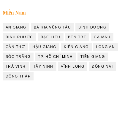
Miền Nam
AN GIANG
BÀ RỊA VŨNG TÀU
BÌNH DƯƠNG
BÌNH PHƯỚC
BẠC LIÊU
BẾN TRE
CÀ MAU
CẦN THƠ
HẬU GIANG
KIÊN GIANG
LONG AN
SÓC TRĂNG
TP. HỒ CHÍ MINH
TIỀN GIANG
TRÀ VINH
TÂY NINH
VĨNH LONG
ĐỒNG NAI
ĐỒNG THÁP