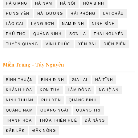
HÀ GIANG
HÀ NAM
HÀ NỘI
HÒA BÌNH
HƯNG YÊN
HẢI DƯƠNG
HẢI PHÒNG
LAI CHÂU
LÀO CAI
LẠNG SƠN
NAM ĐỊNH
NINH BÌNH
PHÚ THỌ
QUẢNG NINH
SƠN LA
THÁI NGUYÊN
TUYÊN QUANG
VĨNH PHÚC
YÊN BÁI
ĐIỆN BIÊN
Miền Trung - Tây Nguyên
BÌNH THUẬN
BÌNH ĐỊNH
GIA LAI
HÀ TĨNH
KHÁNH HÒA
KON TUM
LÂM ĐỒNG
NGHỆ AN
NINH THUẬN
PHÚ YÊN
QUẢNG BÌNH
QUẢNG NAM
QUẢNG NGÃI
QUẢNG TRỊ
THANH HÓA
THỪA THIÊN HUẾ
ĐÀ NẴNG
ĐĂK LĂK
ĐĂK NÔNG