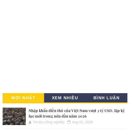
MỚI NHẤT
XEM NHIỀU
BÌNH LUẬN
Nhập khẩu điều thô của Việt Nam vượt 3 tỷ USD, lập kỷ
lục mới trong nửa đầu năm 2026
Tin tức nông nghiệp
Aug 02, 2026