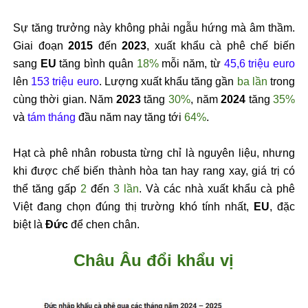
Sự tăng trưởng này không phải ngẫu hứng mà âm thầm.
Giai đoạn
2015
đến
2023
, xuất khẩu cà phê chế biến
sang
EU
tăng bình quân
18%
mỗi năm, từ
45,6 triệu euro
lên
153 triệu euro
. Lượng xuất khẩu tăng gần
ba lần
trong
cùng thời gian. Năm
2023
tăng
30%
, năm
2024
tăng
35%
và
tám tháng
đầu năm nay tăng tới
64%
.
Hạt cà phê nhân robusta từng chỉ là nguyên liệu, nhưng
khi được chế biến thành hòa tan hay rang xay, giá trị có
thể tăng gấp
2
đến
3 lần
. Và các nhà xuất khẩu cà phê
Việt đang chọn đúng thị trường khó tính nhất,
EU
, đặc
biệt là
Đức
để chen chân.
Châu Âu đổi khẩu vị