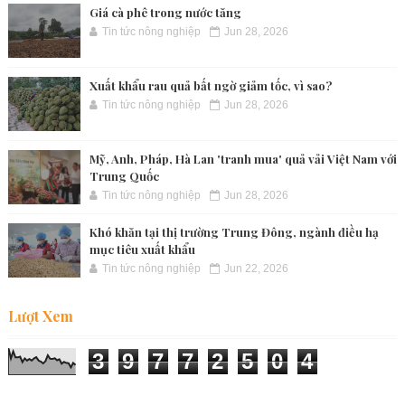
Giá cà phê trong nước tăng
Tin tức nông nghiệp
Jun 28, 2026
Xuất khẩu rau quả bất ngờ giảm tốc, vì sao?
Tin tức nông nghiệp
Jun 28, 2026
Mỹ, Anh, Pháp, Hà Lan 'tranh mua' quả vải Việt Nam với
Trung Quốc
Tin tức nông nghiệp
Jun 28, 2026
Khó khăn tại thị trường Trung Đông, ngành điều hạ
mục tiêu xuất khẩu
Tin tức nông nghiệp
Jun 22, 2026
Lượt Xem
3
9
7
7
2
5
0
4