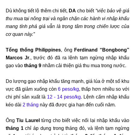
Dù không tiết lộ thêm chi tiết,
DA
cho biết
“việc bảo vệ giá
thu mua tại nông trại và ngăn chặn các hành vi nhập khẩu
mang tính phá giá vẫn là trọng tâm trong chiến lược của
cơ quan này.”
Tổng thống Philippines
, ông
Ferdinand “Bongbong”
Marcos Jr
., trước đó đã ra lệnh tạm ngừng nhập khẩu
gạo vào
tháng 9
nhằm cải thiện giá thu mua trong nước.
Do lượng gạo nhập khẩu tăng mạnh, giá lúa ở một số khu
vực đã giảm xuống còn
6 peso/kg
, thấp hơn nhiều so với
chi phí sản xuất là
12 - 14 peso/kg
. Lệnh cấm nhập khẩu
kéo dài
2 tháng
này đã được gia hạn đến cuối năm.
Ông
Tiu Laurel
từng cho biết việc nối lại nhập khẩu vào
tháng 1
chỉ áp dụng trong tháng đó, và lệnh tạm ngừng