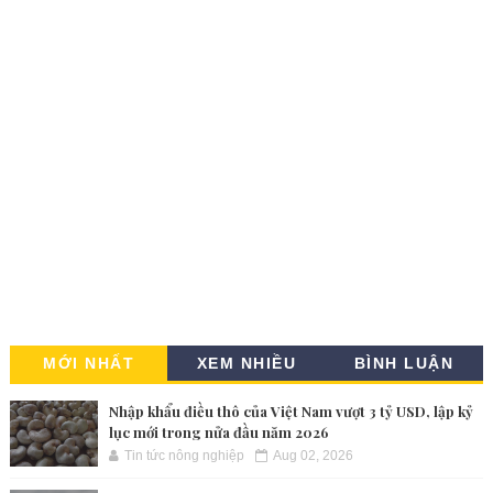
MỚI NHẤT
XEM NHIỀU
BÌNH LUẬN
Nhập khẩu điều thô của Việt Nam vượt 3 tỷ USD, lập kỷ
lục mới trong nửa đầu năm 2026
Tin tức nông nghiệp
Aug 02, 2026