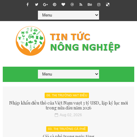
06. THỊ TRƯỜNG HẠT ĐIỀU
Nhập khẩu điều thô của Việt Nam vượt 3 tỷ USD, lập kỷ lục mới
trong nửa đầu năm 2026
Aug 02, 2026
03. THỊ TRƯỜNG CÀ PHÊ
Giá cà phê trong nước tăng