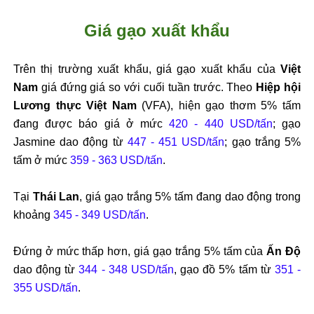
Giá gạo xuất khẩu
Trên thị trường xuất khẩu, giá gạo xuất khẩu của
Việt
Nam
giá đứng giá so với cuối tuần trước. Theo
Hiệp hội
Lương thực Việt Nam
(VFA), hiện gạo thơm 5% tấm
đang được báo giá ở mức
420 - 440 USD/tấn
; gạo
Jasmine dao động từ
447 - 451 USD/tấn
; gạo trắng 5%
tấm ở mức
359 - 363 USD/tấn
.
Tại
Thái Lan
, giá gạo trắng 5% tấm đang dao động trong
khoảng
345 - 349 USD/tấn
.
Đứng ở mức thấp hơn, giá gạo trắng 5% tấm của
Ấn Độ
dao động từ
344 - 348 USD/tấn
, gạo đồ 5% tấm từ
351 -
355 USD/tấn
.