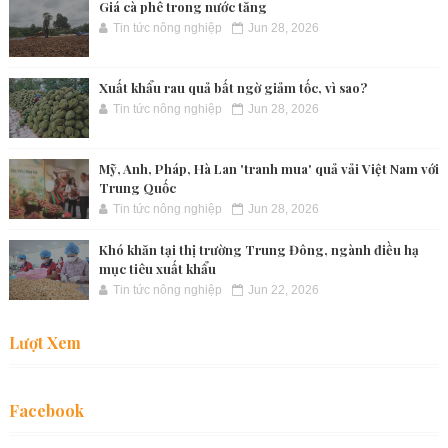
Giá cà phê trong nước tăng
Tin tức nông nghiệp
Jun 28, 2026
Xuất khẩu rau quả bất ngờ giảm tốc, vì sao?
Tin tức nông nghiệp
Jun 28, 2026
Mỹ, Anh, Pháp, Hà Lan 'tranh mua' quả vải Việt Nam với
Trung Quốc
Tin tức nông nghiệp
Jun 28, 2026
Khó khăn tại thị trường Trung Đông, ngành điều hạ
mục tiêu xuất khẩu
Tin tức nông nghiệp
Jun 22, 2026
Lượt Xem
Facebook