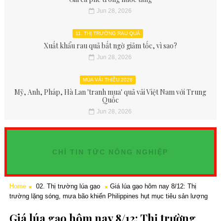
Jun 28, 2026
11. THỊ TRƯỜNG RAU QUẢ
Xuất khẩu rau quả bất ngờ giảm tốc, vì sao?
Jun 28, 2026
MÙA VẢI THIỀU 2026
Mỹ, Anh, Pháp, Hà Lan 'tranh mua' quả vải Việt Nam với Trung
Quốc
Jun 28, 2026
CHỈ TIN TỨC NÔNG NGHIỆP
Home
02. Thị trường lúa gạo
Giá lúa gạo hôm nay 8/12: Thị
trường lặng sóng, mưa bão khiến Philippines hụt mục tiêu sản lượng
Giá lúa gạo hôm nay 8/12: Thị trường