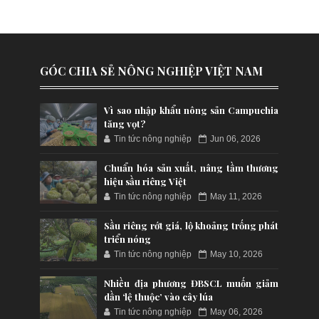
GÓC CHIA SẺ NÔNG NGHIỆP VIỆT NAM
Vì sao nhập khẩu nông sản Campuchia
tăng vọt?
Tin tức nông nghiệp
Jun 06, 2026
Chuẩn hóa sản xuất, nâng tầm thương
hiệu sầu riêng Việt
Tin tức nông nghiệp
May 11, 2026
Sầu riêng rớt giá, lộ khoảng trống phát
triển nóng
Tin tức nông nghiệp
May 10, 2026
Nhiều địa phương ĐBSCL muốn giảm
dần ‘lệ thuộc’ vào cây lúa
Tin tức nông nghiệp
May 06, 2026