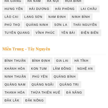
HÀ GIANG
HÀ NAM
HÀ NỘI
HÒA BÌNH
HƯNG YÊN
HẢI DƯƠNG
HẢI PHÒNG
LAI CHÂU
LÀO CAI
LẠNG SƠN
NAM ĐỊNH
NINH BÌNH
PHÚ THỌ
QUẢNG NINH
SƠN LA
THÁI NGUYÊN
TUYÊN QUANG
VĨNH PHÚC
YÊN BÁI
ĐIỆN BIÊN
Miền Trung - Tây Nguyên
BÌNH THUẬN
BÌNH ĐỊNH
GIA LAI
HÀ TĨNH
KHÁNH HÒA
KON TUM
LÂM ĐỒNG
NGHỆ AN
NINH THUẬN
PHÚ YÊN
QUẢNG BÌNH
QUẢNG NAM
QUẢNG NGÃI
QUẢNG TRỊ
THANH HÓA
THỪA THIÊN HUẾ
ĐÀ NẴNG
ĐĂK LĂK
ĐĂK NÔNG