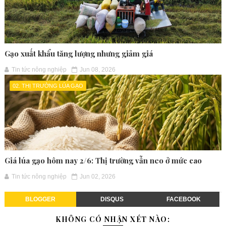
Gạo xuất khẩu tăng lượng nhưng giảm giá
Tin tức nông nghiệp
Jun 08, 2026
02. THỊ TRƯỜNG LÚA GẠO
Giá lúa gạo hôm nay 2/6: Thị trường vẫn neo ở mức cao
Tin tức nông nghiệp
Jun 02, 2026
BLOGGER
DISQUS
FACEBOOK
KHÔNG CÓ NHẬN XÉT NÀO: