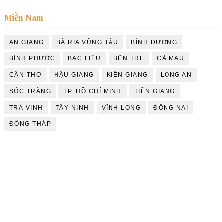
Miền Nam
AN GIANG
BÀ RỊA VŨNG TÀU
BÌNH DƯƠNG
BÌNH PHƯỚC
BẠC LIÊU
BẾN TRE
CÀ MAU
CẦN THƠ
HẬU GIANG
KIÊN GIANG
LONG AN
SÓC TRĂNG
TP. HỒ CHÍ MINH
TIỀN GIANG
TRÀ VINH
TÂY NINH
VĨNH LONG
ĐỒNG NAI
ĐỒNG THÁP