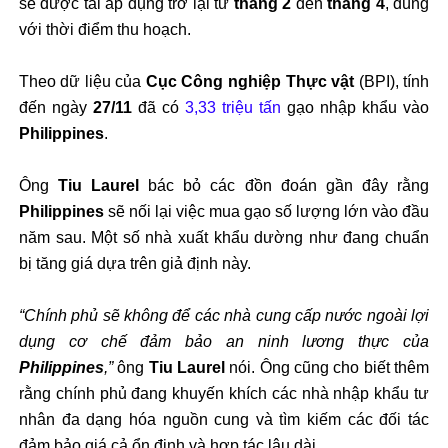
sẽ được tái áp dụng trở lại từ
tháng 2
đến
tháng 4
, đúng
với thời điểm thu hoạch.
Theo dữ liệu của
Cục Công nghiệp Thực vật
(BPI), tính
đến ngày
27/11
đã có
3,33 triệu tấn
gạo nhập khẩu vào
Philippines
.
Ông
Tiu Laurel
bác bỏ các đồn đoán gần đây rằng
Philippines
sẽ nối lại việc mua gạo số lượng lớn vào đầu
năm sau. Một số nhà xuất khẩu dường như đang chuẩn
bị tăng giá dựa trên giả định này.
“Chính phủ sẽ không để các nhà cung cấp nước ngoài lợi
dụng cơ chế đảm bảo an ninh lương thực của
Philippines
,”
ông
Tiu Laurel
nói. Ông cũng cho biết thêm
rằng chính phủ đang khuyến khích các nhà nhập khẩu tư
nhân đa dạng hóa nguồn cung và tìm kiếm các đối tác
đảm bảo giá cả ổn định và hợp tác lâu dài.