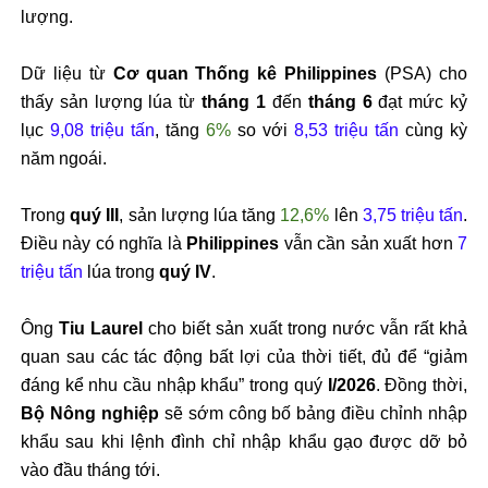
lượng.
Dữ liệu từ
Cơ quan Thống kê Philippines
(PSA) cho
thấy sản lượng lúa từ
tháng 1
đến
tháng 6
đạt mức kỷ
lục
9,08 triệu tấn
, tăng
6%
so với
8,53 triệu tấn
cùng kỳ
năm ngoái.
Trong
quý III
, sản lượng lúa tăng
12,6%
lên
3,75 triệu tấn
.
Điều này có nghĩa là
Philippines
vẫn cần sản xuất hơn
7
triệu tấn
lúa trong
quý IV
.
Ông
Tiu Laurel
cho biết sản xuất trong nước vẫn rất khả
quan sau các tác động bất lợi của thời tiết, đủ để “giảm
đáng kể nhu cầu nhập khẩu” trong quý
I/2026
. Đồng thời,
Bộ Nông nghiệp
sẽ sớm công bố bảng điều chỉnh nhập
khẩu sau khi lệnh đình chỉ nhập khẩu gạo được dỡ bỏ
vào đầu tháng tới.