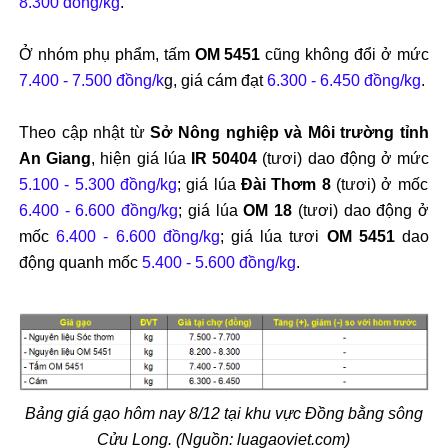
8.300 đồng/kg
.
Ở nhóm phụ phẩm, tấm
OM 5451
cũng không đổi ở mức
7.400 - 7.500 đồng/k
g, giá cám đạt
6.300 - 6.450 đồng/kg
.
Theo cập nhật từ
Sở Nông nghiệp và Môi trường tỉnh
An Giang
, hiện giá lúa
IR 50404
(tươi) dao động ở mức
5.100 - 5.300 đồng/kg
; giá lúa
Đài Thơm 8
(tươi) ở mốc
6.400 - 6.600 đồng/kg
; giá lúa
OM 18
(tươi) dao động ở
mốc
6.400 - 6.600 đồng/kg
; giá lúa tươi
OM 5451
dao
động quanh mốc
5.400 - 5.600 đồng/kg
.
Bảng giá gạo hôm nay 8/12 tại khu vực Đồng bằng sông
Cửu Long. (Nguồn: luagaoviet.com)