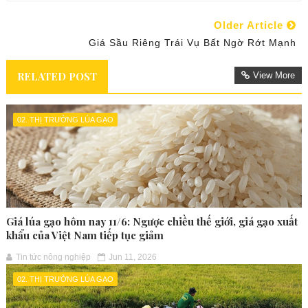
Older Article
Giá Sầu Riêng Trái Vụ Bất Ngờ Rớt Mạnh
RELATED POST
View More
02. THỊ TRƯỜNG LÚA GẠO
Giá lúa gạo hôm nay 11/6: Ngược chiều thế giới, giá gạo xuất
khẩu của Việt Nam tiếp tục giảm
Tin tức nông nghiệp
Jun 11, 2026
02. THỊ TRƯỜNG LÚA GẠO