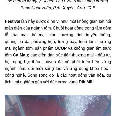
sẽ diễn ra từ ngày 14 đến 17.11.2026 tại Quảng trường
Ảnh: G.B
Phan Ngọc Hiển, P.An Xuyên.
Festival
lần này được định vị như một không gian kết nối
toàn diện của ngành tôm. Chuỗi hoạt động trọng tâm gồm
lễ khai mạc, bế mạc; các chương trình truyền thông,
quảng bá đa phương tiện; trưng bày, triển lãm thương
mại ngành tôm, sản phẩm
OCOP
và không gian ẩm thực
tôm
Cà Mau
; các diễn đàn xúc tiến thương mại - đầu tư,
hội nghị, hội thảo chuyên đề về phát triển bền vững
ngành tôm, đổi mới sáng tạo và ứng dụng khoa học -
công nghệ. Song song đó là các hoạt động văn hóa, du
lịch, trải nghiệm gắn với đặc trưng vùng
Đất Mũi
.