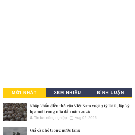
MỚI NHẤT
XEM NHIỀU
BÌNH LUẬN
Nhập khẩu điều thô của Việt Nam vượt 3 tỷ USD, lập kỷ
lục mới trong nửa đầu năm 2026
Tin tức nông nghiệp
Aug 02, 2026
Giá cà phê trong nước tăng