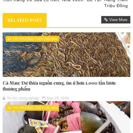
Triệu Đồng
RELATED POST
View More
10. THỊ TRƯỜNG THỦY HẢI SẢN
Cà Mau: Dư thừa nguồn cung, ùn ứ hơn 1.000 tấn lươn
thương phẩm
Tin tức nông nghiệp
May 25, 2026
10. THỊ TRƯỜNG THỦY HẢI SẢN