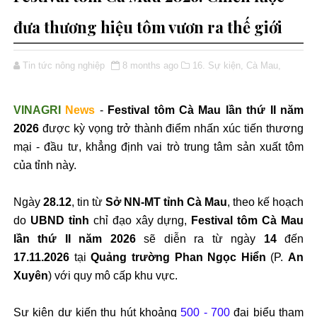
đưa thương hiệu tôm vươn ra thế giới
Tin tức nông nghiệp
8 months ago
16. Sự kiện,
Cà Mau,
VINAGRI
News
-
Festival tôm Cà Mau lần thứ II năm
2026
được kỳ vọng trở thành điểm nhấn xúc tiến thương
mại - đầu tư, khẳng định vai trò trung tâm sản xuất tôm
của tỉnh này.
Ngày
28.12
, tin từ
Sở NN-MT tỉnh Cà Mau
, theo kế hoạch
do
UBND tỉnh
chỉ đạo xây dựng,
Festival tôm Cà Mau
lần thứ II năm 2026
sẽ diễn ra từ ngày
14
đến
17.11.2026
tại
Quảng trường Phan Ngọc Hiển
(P.
An
Xuyên
) với quy mô cấp khu vực.
Sự kiện dự kiến thu hút khoảng
500 - 700
đại biểu tham