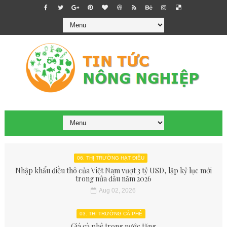
06. THỊ TRƯỜNG HẠT ĐIỀU
Nhập khẩu điều thô của Việt Nam vượt 3 tỷ USD, lập kỷ lục mới
trong nửa đầu năm 2026
Aug 02, 2026
03. THỊ TRƯỜNG CÀ PHÊ
Giá cà phê trong nước tăng