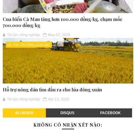
Cua biển Cà Mau tăng hơn 100.000 đồng/kg, chạm mốc
700.000 đồng/kg
Tin tức nông nghiệp
May 02, 2026
02. THỊ TRƯỜNG LÚA GẠO
Hỗ trợ nông dân tìm đầu ra cho lúa đông xuân
Tin tức nông nghiệp
Apr 13, 2026
BLOGGER
DISQUS
FACEBOOK
KHÔNG CÓ NHẬN XÉT NÀO: