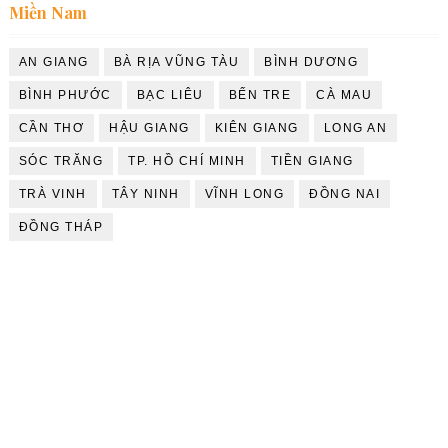
Miền Nam
AN GIANG
BÀ RỊA VŨNG TÀU
BÌNH DƯƠNG
BÌNH PHƯỚC
BẠC LIÊU
BẾN TRE
CÀ MAU
CẦN THƠ
HẬU GIANG
KIÊN GIANG
LONG AN
SÓC TRĂNG
TP. HỒ CHÍ MINH
TIỀN GIANG
TRÀ VINH
TÂY NINH
VĨNH LONG
ĐỒNG NAI
ĐỒNG THÁP