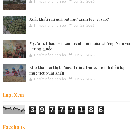
Tin tức nông nghiệp
Jun 28, 2026
Xuất khẩu rau quả bất ngờ giảm tốc, vì sao?
Tin tức nông nghiệp
Jun 28, 2026
Mỹ, Anh, Pháp, Hà Lan 'tranh mua' quả vải Việt Nam với
Trung Quốc
Tin tức nông nghiệp
Jun 28, 2026
Khó khăn tại thị trường Trung Đông, ngành điều hạ
mục tiêu xuất khẩu
Tin tức nông nghiệp
Jun 22, 2026
Lượt Xem
3
9
7
7
7
1
8
6
Facebook