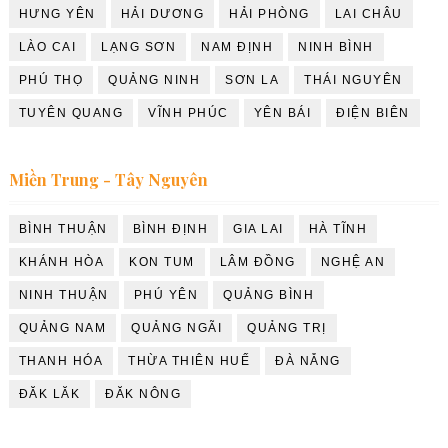
HƯNG YÊN
HẢI DƯƠNG
HẢI PHÒNG
LAI CHÂU
LÀO CAI
LẠNG SƠN
NAM ĐỊNH
NINH BÌNH
PHÚ THỌ
QUẢNG NINH
SƠN LA
THÁI NGUYÊN
TUYÊN QUANG
VĨNH PHÚC
YÊN BÁI
ĐIỆN BIÊN
Miền Trung - Tây Nguyên
BÌNH THUẬN
BÌNH ĐỊNH
GIA LAI
HÀ TĨNH
KHÁNH HÒA
KON TUM
LÂM ĐỒNG
NGHỆ AN
NINH THUẬN
PHÚ YÊN
QUẢNG BÌNH
QUẢNG NAM
QUẢNG NGÃI
QUẢNG TRỊ
THANH HÓA
THỪA THIÊN HUẾ
ĐÀ NẴNG
ĐĂK LĂK
ĐĂK NÔNG