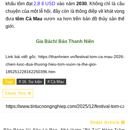
khẩu tôm đạt
2,8 tỉ USD
vào năm
2030
. Không chỉ là câu
chuyện của một lễ hội, đây còn là thông điệp về khát vọng
đưa
tôm Cà Mau
vươn xa hơn trên bản đồ thủy sản thế
giới.
Gia Bách/ Báo Thanh Niên
Link bài viết gốc: https://thanhnien.vn/festival-tom-ca-mau-2026-
chien-luoc-dua-thuong-hieu-tom-vuon-ra-the-gioi-
185251228162250396.htm
Tags
# 16. Sự kiện
# Cà Mau
Share This
Older Article
Rộn Ràng Vú Sữa Lò Rèn, Nhà Vườn "bỏ Túi" Hàng Trăm