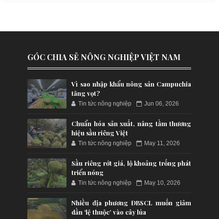
GÓC CHIA SẺ NÔNG NGHIỆP VIỆT NAM
Vì sao nhập khẩu nông sản Campuchia
tăng vọt?
Tin tức nông nghiệp
Jun 06, 2026
Chuẩn hóa sản xuất, nâng tầm thương
hiệu sầu riêng Việt
Tin tức nông nghiệp
May 11, 2026
Sầu riêng rớt giá, lộ khoảng trống phát
triển nóng
Tin tức nông nghiệp
May 10, 2026
Nhiều địa phương ĐBSCL muốn giảm
dần ‘lệ thuộc’ vào cây lúa