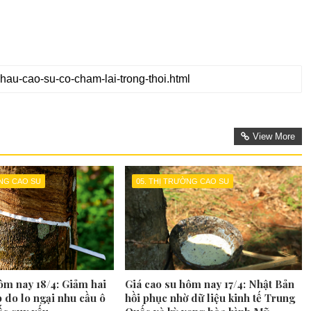
View More
ỜNG CAO SU
05. THỊ TRƯỜNG CAO SU
ôm nay 18/4: Giảm hai
Giá cao su hôm nay 17/4: Nhật Bản
p do lo ngại nhu cầu ô
hồi phục nhờ dữ liệu kinh tế Trung