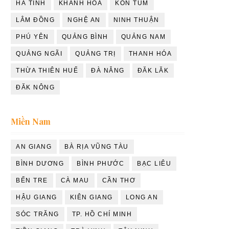
HÀ TĨNH
KHÁNH HÒA
KON TUM
LÂM ĐỒNG
NGHỆ AN
NINH THUẬN
PHÚ YÊN
QUẢNG BÌNH
QUẢNG NAM
QUẢNG NGÃI
QUẢNG TRỊ
THANH HÓA
THỪA THIÊN HUẾ
ĐÀ NẴNG
ĐĂK LĂK
ĐĂK NÔNG
Miền Nam
AN GIANG
BÀ RỊA VŨNG TÀU
BÌNH DƯƠNG
BÌNH PHƯỚC
BẠC LIÊU
BẾN TRE
CÀ MAU
CẦN THƠ
HẬU GIANG
KIÊN GIANG
LONG AN
SÓC TRĂNG
TP. HỒ CHÍ MINH