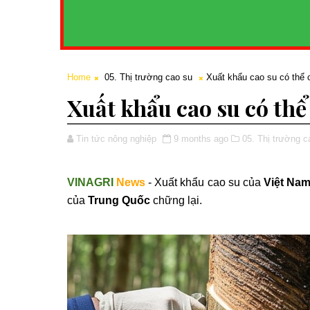
Home
05. Thị trường cao su
Xuất khẩu cao su có thể c
Xuất khẩu cao su có thể 
Tin tức nông nghiệp
9 months ago
05. Thị trường c
VINAGRI
News
- Xuất khẩu cao su của
Việt Na
của
Trung Quốc
chững lại.