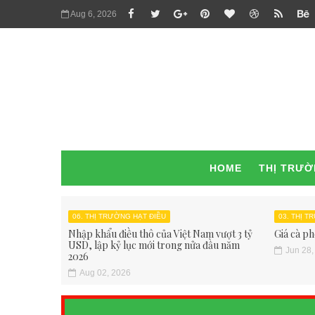
Aug 6, 2026
HOME
THỊ TRƯ
06. THỊ TRƯỜNG HẠT ĐIỀU
03. THỊ 
Nhập khẩu điều thô của Việt Nam vượt 3 tỷ
Giá cà ph
USD, lập kỷ lục mới trong nửa đầu năm
Jun 28,
2026
Aug 02, 2026