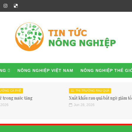
ỜNG
NÔNG NGHIỆP VIỆT NAM
NÔNG NGHIỆP THẾ GI
TRƯỜNG CÀ PHÊ
11. THỊ TRƯỜNG RAU QUẢ
ê trong nước tăng
Xuất khẩu rau quả bất ngờ giảm tốc
 2026
Jun 28, 2026