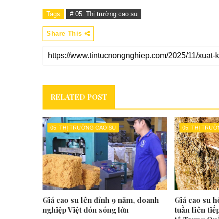
Tags
# 05. Thị trường cao su
Share This
RELATED POST
05. THỊ TRƯỜNG CAO SU
05. THỊ TRƯ
Giá cao su lên đỉnh 9 năm, doanh
Giá cao su h
nghiệp Việt đón sóng lớn
tuần liên tiế