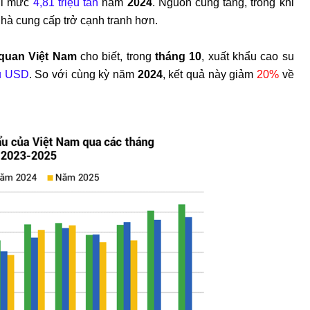
với mức
4,81 triệu tấn
năm
2024
. Nguồn cung tăng, trong khi
nhà cung cấp trở cạnh tranh hơn.
quan Việt Nam
cho biết, trong
tháng 10
, xuất khẩu cao su
ệu USD
. So với cùng kỳ năm
2024
, kết quả này giảm
20%
về