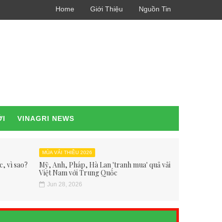
Home
Giới Thiệu
Nguồn Tin
ỚI
VINAGRI NEWS
MÙA VẢI THIỀU 2026
, vì sao?
Mỹ, Anh, Pháp, Hà Lan 'tranh mua' quả vải
Việt Nam với Trung Quốc
Jun 28, 2026