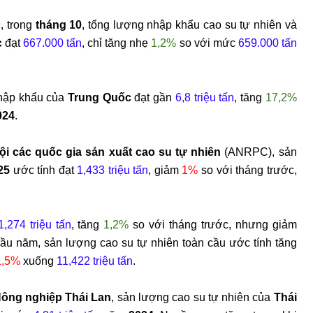
c
, trong
tháng 10
, tổng lượng nhập khẩu cao su tự nhiên và
c
đạt
667.000 tấn
, chỉ tăng nhẹ
1,2%
so với mức
659.000 tấn
nhập khẩu của
Trung Quốc
đạt gần
6,8 triệu tấn
, tăng
17,2%
024
.
ội các quốc gia sản xuất cao su tự nhiên
(ANRPC), sản
25
ước tính đạt
1,433 triệu tấn
, giảm
1%
so với tháng trước,
1,274 triệu tấn
, tăng
1,2%
so với tháng trước, nhưng giảm
ầu năm, sản lượng cao su tự nhiên toàn cầu ước tính tăng
1,5%
xuống
11,422 triệu tấn
.
ông nghiệp Thái Lan
, sản lượng cao su tự nhiên của
Thái