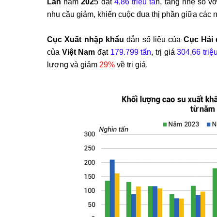
Lan
năm
202
5 đạt
4,86 triệu tấ
n, tăng nhẹ so 
nhu cầu giảm, khiến cuộc đua thị phần giữa các 
Cục Xuất nhập khẩu
dẫn số liệu của
Cục Hải 
của
Việt Nam
đạt
179.799 tấn
, trị giá
304,66 tri
lượng và giảm
29%
về trị giá.