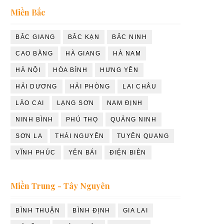
Miền Bắc
BẮC GIANG
BẮC KẠN
BẮC NINH
CAO BẰNG
HÀ GIANG
HÀ NAM
HÀ NỘI
HÒA BÌNH
HƯNG YÊN
HẢI DƯƠNG
HẢI PHÒNG
LAI CHÂU
LÀO CAI
LẠNG SƠN
NAM ĐỊNH
NINH BÌNH
PHÚ THỌ
QUẢNG NINH
SƠN LA
THÁI NGUYÊN
TUYÊN QUANG
VĨNH PHÚC
YÊN BÁI
ĐIỆN BIÊN
Miền Trung - Tây Nguyên
BÌNH THUẬN
BÌNH ĐỊNH
GIA LAI