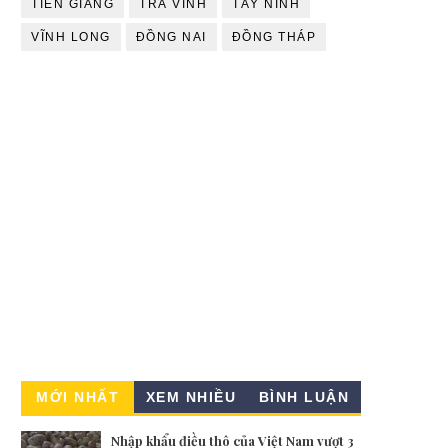
TIỀN GIANG
TRÀ VINH
TÂY NINH
VĨNH LONG
ĐỒNG NAI
ĐỒNG THÁP
MỚI NHẤT
XEM NHIỀU
BÌNH LUẬN
Nhập khẩu điều thô của Việt Nam vượt 3