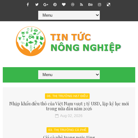
06. THỊ TRƯỜNG HẠT ĐIỀU
Nhập khẩu điều thô của Việt Nam vượt 3 tỷ USD, lập kỷ lục mới
trong nửa đầu năm 2026
Aug 02, 2026
03. THỊ TRƯỜNG CÀ PHÊ
Giá cà phê trong nước tăng