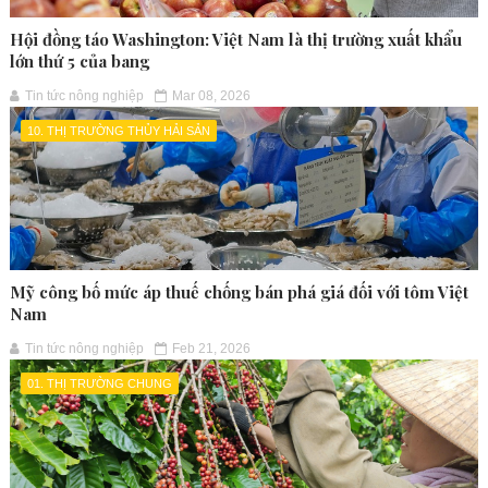
Hội đồng táo Washington: Việt Nam là thị trường xuất khẩu
lớn thứ 5 của bang
Tin tức nông nghiệp
Mar 08, 2026
10. THỊ TRƯỜNG THỦY HẢI SẢN
Mỹ công bố mức áp thuế chống bán phá giá đối với tôm Việt
Nam
Tin tức nông nghiệp
Feb 21, 2026
01. THỊ TRƯỜNG CHUNG