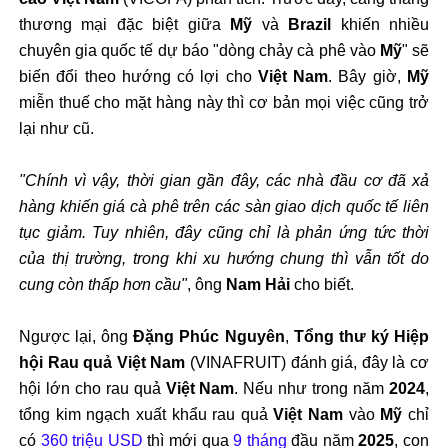
th
ương m
ại
đ
ặc biệt giữa
Mỹ
v
à
Brazil
khi
ến nhiều
chuy
ên gia qu
ốc tế dự b
áo "dòng ch
ảy c
à phê vào
M
ỹ
" sẽ
biến
đ
ổi theo h
ư
ớng c
ó l
ợi cho
Việt Nam
. B
ây gi
ờ,
Mỹ
miễn thuế cho mặt h
àng này thì c
ơ b
ản mọi việc c
ũng tr
ở
lại nh
ư cũ.
"Ch
ính vì v
ậy, thời gian gần
đ
ây, các nhà
đ
ầu c
ơ đ
ã x
ả
h
àng khi
ến gi
á cà phê trên các sàn giao d
ịch quốc tế li
ên
t
ục giảm. Tuy nhi
ên,
đ
ây c
ũng ch
ỉ l
à ph
ản ứng tức thời
của thị tr
ư
ờng, trong khi xu h
ư
ớng chung th
ì v
ẫn tốt do
cung c
òn th
ấp h
ơn c
ầu"
,
ông
Nam H
ải
cho biết.
Ng
ư
ợc lại,
ông
Đ
ặng Ph
úc Nguyên
,
T
ổng th
ư k
ý Hi
ệp
hội Rau quả Việt Nam
(VINAFRUIT)
đ
ánh giá,
đ
ây là c
ơ
h
ội lớn cho rau quả
Việt Nam
. Nếu nh
ư trong năm
2024
,
t
ổng kim ngạch xuất khẩu rau quả
Việt Nam
v
ào
M
ỹ
chỉ
c
ó
360 tri
ệu USD
th
ì m
ới qua
9 th
áng
đ
ầu n
ăm
2025
, con