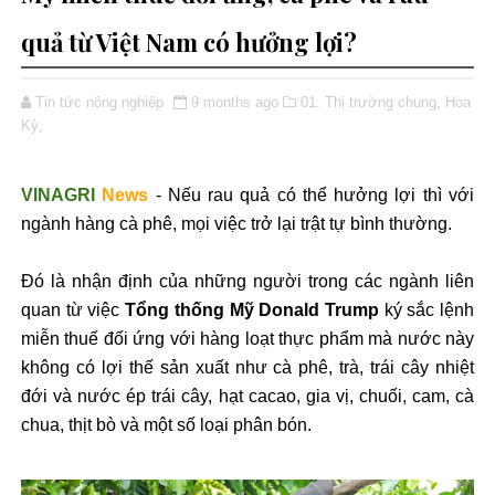
quả từ Việt Nam có hưởng lợi?
Tin tức nông nghiệp
9 months ago
01. Thị trường chung,
Hoa
Kỳ,
VINAGRI
News
-
N
ếu rau quả c
ó th
ể h
ư
ởng lợi th
ì v
ới
ng
ành hàng cà phê, m
ọi việc trở lại trật tự b
ình th
ư
ờng.
Đ
ó là nh
ận
đ
ịnh của những ng
ư
ời trong c
ác ngành liên
quan t
ừ việc
Tổng thống Mỹ Donald Trump
k
ý s
ắc lệnh
miễn thuế
đ
ối ứng với h
àng lo
ạt thực phẩm m
à n
ư
ớc n
ày
không có l
ợi thế sản xuất nh
ư c
à phê, trà, trái cây nhi
ệt
đ
ới v
à n
ư
ớc
ép trái cây, h
ạt cacao, gia vị, chuối, cam, c
à
chua, th
ịt b
ò và m
ột số loại ph
ân bón.