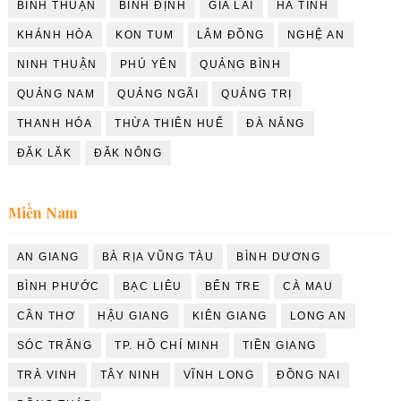
BÌNH THUẬN
BÌNH ĐỊNH
GIA LAI
HÀ TĨNH
KHÁNH HÒA
KON TUM
LÂM ĐỒNG
NGHỆ AN
NINH THUẬN
PHÚ YÊN
QUẢNG BÌNH
QUẢNG NAM
QUẢNG NGÃI
QUẢNG TRỊ
THANH HÓA
THỪA THIÊN HUẾ
ĐÀ NẴNG
ĐĂK LĂK
ĐĂK NÔNG
Miền Nam
AN GIANG
BÀ RỊA VŨNG TÀU
BÌNH DƯƠNG
BÌNH PHƯỚC
BẠC LIÊU
BẾN TRE
CÀ MAU
CẦN THƠ
HẬU GIANG
KIÊN GIANG
LONG AN
SÓC TRĂNG
TP. HỒ CHÍ MINH
TIỀN GIANG
TRÀ VINH
TÂY NINH
VĨNH LONG
ĐỒNG NAI