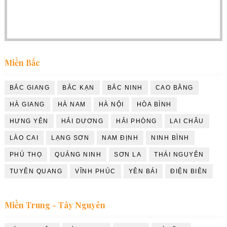
Miền Bắc
BẮC GIANG
BẮC KẠN
BẮC NINH
CAO BẰNG
HÀ GIANG
HÀ NAM
HÀ NỘI
HÒA BÌNH
HƯNG YÊN
HẢI DƯƠNG
HẢI PHÒNG
LAI CHÂU
LÀO CAI
LẠNG SƠN
NAM ĐỊNH
NINH BÌNH
PHÚ THỌ
QUẢNG NINH
SƠN LA
THÁI NGUYÊN
TUYÊN QUANG
VĨNH PHÚC
YÊN BÁI
ĐIỆN BIÊN
Miền Trung - Tây Nguyên