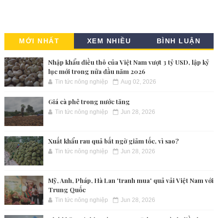
MỚI NHẤT
XEM NHIỀU
BÌNH LUẬN
Nhập khẩu điều thô của Việt Nam vượt 3 tỷ USD, lập kỷ
lục mới trong nửa đầu năm 2026
Tin tức nông nghiệp
Aug 02, 2026
Giá cà phê trong nước tăng
Tin tức nông nghiệp
Jun 28, 2026
Xuất khẩu rau quả bất ngờ giảm tốc, vì sao?
Tin tức nông nghiệp
Jun 28, 2026
Mỹ, Anh, Pháp, Hà Lan 'tranh mua' quả vải Việt Nam với
Trung Quốc
Tin tức nông nghiệp
Jun 28, 2026