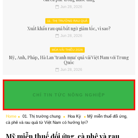
Jun 28, 2026
11. THỊ TRƯỜNG RAU QUẢ
Xuất khẩu rau quả bất ngờ giảm tốc, vì sao?
Jun 28, 2026
MÙA VẢI THIỀU 2026
Mỹ, Anh, Pháp, Hà Lan 'tranh mua' quả vải Việt Nam với Trung
Quốc
Jun 28, 2026
CHỈ TIN TỨC NÔNG NGHIỆP
Home
01. Thị trường chung
Hoa Kỳ
Mỹ miễn thuế đối ứng,
cà phê và rau quả từ Việt Nam có hưởng lợi?
Mỹ miễn thuế đối ứng, cà phê và rau