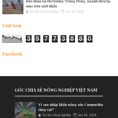
Khó khăn tại thị trường Trung Đông, ngành điều hạ
mục tiêu xuất khẩu
Tin tức nông nghiệp
Jun 22, 2026
Lượt Xem
3
9
7
7
3
8
8
0
Facebook
GÓC CHIA SẺ NÔNG NGHIỆP VIỆT NAM
Vì sao nhập khẩu nông sản Campuchia
tăng vọt?
Tin tức nông nghiệp
Jun 06, 2026