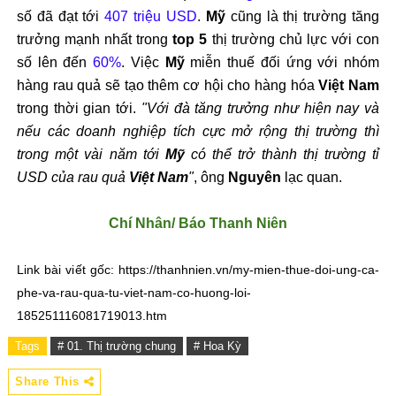
s
ố
đ
ã
đ
ạt tới
407 triệu USD
.
Mỹ
c
ũng l
à th
ị tr
ư
ờng t
ăng
trư
ởng mạnh nhất trong
top 5
thị tr
ư
ờng chủ lực với con
số l
ên
đ
ến
60%
. Việc
Mỹ
miễn thuế
đ
ối ứng với nh
óm
hàng rau qu
ả sẽ tạo th
êm c
ơ h
ội cho h
àng hóa
Vi
ệt Nam
trong thời gian tới.
"Với
đ
à t
ăng trư
ởng nh
ư hi
ện nay v
à
n
ếu c
ác doanh nghi
ệp t
ích c
ực mở rộng thị tr
ư
ờng th
ì
trong m
ột v
ài n
ăm t
ới
Mỹ
c
ó th
ể trở th
ành th
ị tr
ư
ờng tỉ
USD của rau quả
Việt Nam
"
,
ông
Nguyên
l
ạc quan.
Chí Nhân/ Báo Thanh Niên
Link bài vi
ế
t g
ố
c: https://thanhnien.vn/my-mien-thue-doi-ung-ca-
phe-va-rau-qua-tu-viet-nam-co-huong-loi-
185251116081719013.
htm
Tags
# 01. Thị trường chung
# Hoa Kỳ
Share This