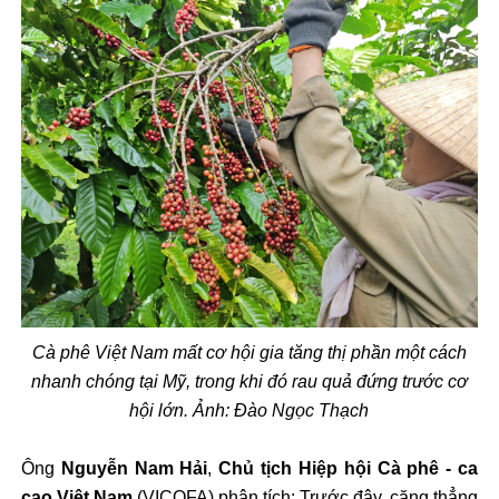
C
à phê Vi
ệt Nam mất c
ơ h
ội gia t
ăng th
ị phần một c
ách
nhanh chóng t
ại Mỹ, trong khi
đ
ó rau qu
ả
đ
ứng tr
ư
ớc c
ơ
h
ội lớn. Ảnh: Đào Ngọc Thạch
Ông
Nguy
ễn Nam Hải
,
Chủ tịch Hiệp hội C
à phê - ca
cao Vi
ệt Nam
(VICOFA) ph
ân tích: Tr
ư
ớc
đ
ây, c
ăng th
ẳng