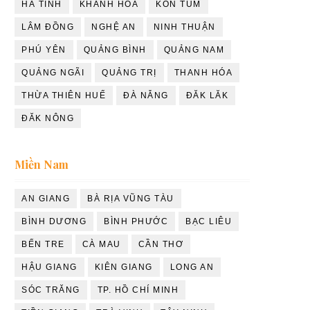
HÀ TĨNH
KHÁNH HÒA
KON TUM
LÂM ĐỒNG
NGHỆ AN
NINH THUẬN
PHÚ YÊN
QUẢNG BÌNH
QUẢNG NAM
QUẢNG NGÃI
QUẢNG TRỊ
THANH HÓA
THỪA THIÊN HUẾ
ĐÀ NẴNG
ĐĂK LĂK
ĐĂK NÔNG
Miền Nam
AN GIANG
BÀ RỊA VŨNG TÀU
BÌNH DƯƠNG
BÌNH PHƯỚC
BẠC LIÊU
BẾN TRE
CÀ MAU
CẦN THƠ
HẬU GIANG
KIÊN GIANG
LONG AN
SÓC TRĂNG
TP. HỒ CHÍ MINH