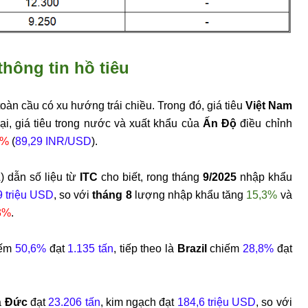
 thông tin hồ tiêu
u toàn cầu có xu hướng trái chiều. Trong đó, giá tiêu
Việt Nam
i, giá tiêu trong nước và xuất khẩu của
Ấn Độ
điều chỉnh
1%
(
89,29 INR/USD
).
 dẫn số liệu từ
ITC
cho biết, rong tháng
9/2025
nhập khẩu
9 triệu USD
, so với
tháng 8
lượng nhập khẩu tăng
15,3%
và
3%
.
iếm
50,6%
đạt
1.135 tấn
, tiếp theo là
Brazil
chiếm
28,8%
đạt
a
Đức
đạt
23.206 tấn
, kim ngạch đạt
184,6 triệu USD
, so với