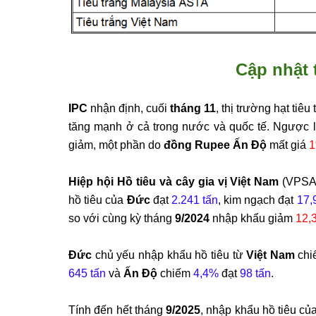
Cập nhật
IPC
nhận định, cuối
tháng 11
, thị trường hạt tiê
tăng mạnh ở cả trong nước và quốc tế. Ngược lạ
giảm, một phần do
đồng Rupee Ấn Độ
mất giá
Hiệp hội Hồ tiêu và cây gia vị Việt Nam
(VPSA)
hồ tiêu của
Đức
đạt
2.241 tấn
, kim ngạch đạt
17,
so với cùng kỳ tháng
9/2024
nhập khẩu giảm
12,
Đức
chủ yếu nhập khẩu hồ tiêu từ
Việt Nam
ch
645 tấn
và
Ấn Độ
chiếm
4,4%
đạt
98 tấn
.
Tính đến hết tháng
9/2025
, nhập khẩu hồ tiêu củ