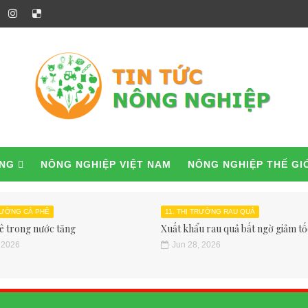
ỜNG
NÔNG NGHIỆP VIỆT NAM
NÔNG NGHIỆP THẾ GI
TRƯỜNG CÀ PHÊ
11. THỊ TRƯỜNG RAU QUẢ
ê trong nước tăng
Xuất khẩu rau quả bất ngờ giảm tốc
 2026
Jun 28, 2026