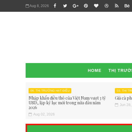
Aug 8, 2026
HOME
THỊ TRƯ
06. THỊ TRƯỜNG HẠT ĐIỀU
03. THỊ 
Nhập khẩu điều thô của Việt Nam vượt 3 tỷ
Giá cà ph
USD, lập kỷ lục mới trong nửa đầu năm
Jun 28,
2026
Aug 02, 2026