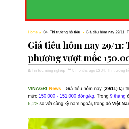
Home
04. Thị trường hồ tiêu
Giá tiêu hôm nay 29/11: 
Giá tiêu hôm nay 29/11: 
phương vượt mốc 150.0
Tin tức nông nghiệp
8 months ago
04. Thị trường hồ
VINAGRI
News
- Giá tiêu hôm nay (
29/11
) tại 
mức
150.000 - 151.000 đồng/kg
. Trong
9 tháng
đ
8,1%
so với cùng kỳ năm ngoái, trong đó
Việt N