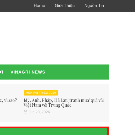
Home
Giới Thiệu
Nguồn Tin
ỚI
VINAGRI NEWS
MÙA VẢI THIỀU 2026
, vì sao?
Mỹ, Anh, Pháp, Hà Lan 'tranh mua' quả vải
Việt Nam với Trung Quốc
Jun 28, 2026