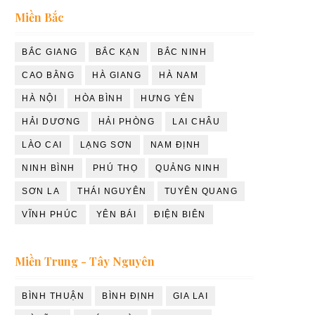
Miền Bắc
BẮC GIANG
BẮC KẠN
BẮC NINH
CAO BẰNG
HÀ GIANG
HÀ NAM
HÀ NỘI
HÒA BÌNH
HƯNG YÊN
HẢI DƯƠNG
HẢI PHÒNG
LAI CHÂU
LÀO CAI
LẠNG SƠN
NAM ĐỊNH
NINH BÌNH
PHÚ THỌ
QUẢNG NINH
SƠN LA
THÁI NGUYÊN
TUYÊN QUANG
VĨNH PHÚC
YÊN BÁI
ĐIỆN BIÊN
Miền Trung - Tây Nguyên
BÌNH THUẬN
BÌNH ĐỊNH
GIA LAI