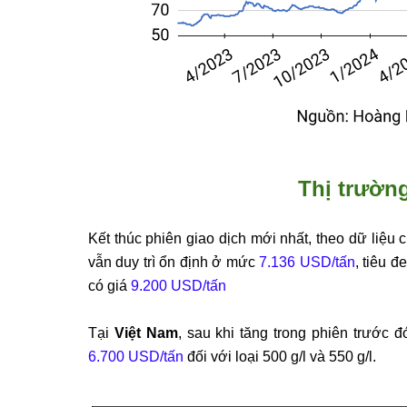
Thị trường
Kết thúc phiên giao dịch mới nhất, theo dữ liệu 
vẫn duy trì ổn định ở mức
7.136 USD/tấn
, tiêu đ
có giá
9.200 USD/tấn
Tại
Việt Nam
, sau khi tăng trong phiên trước 
6.700 USD/tấn
đối với loại 500 g/l và 550 g/l.