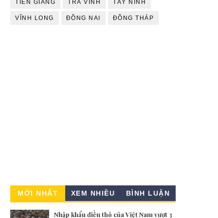
TIỀN GIANG
TRÀ VINH
TÂY NINH
VĨNH LONG
ĐỒNG NAI
ĐỒNG THÁP
MỚI NHẤT
XEM NHIỀU
BÌNH LUẬN
Nhập khẩu điều thô của Việt Nam vượt 3