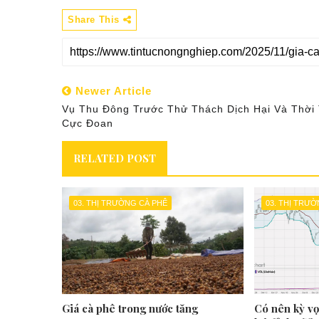
Share This
Newer Article
Vụ Thu Đông Trước Thử Thách Dịch Hại Và Thời 
Cực Đoan
RELATED POST
03. THỊ TRƯỜNG CÀ PHÊ
03. THỊ TRƯ
Giá cà phê trong nước tăng
Có nên kỳ v