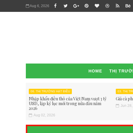
Aug 6, 2026
HOME
THỊ TRƯ
06. THỊ TRƯỜNG HẠT ĐIỀU
03. THỊ 
Nhập khẩu điều thô của Việt Nam vượt 3 tỷ
Giá cà ph
USD, lập kỷ lục mới trong nửa đầu năm
Jun 28,
2026
Aug 02, 2026