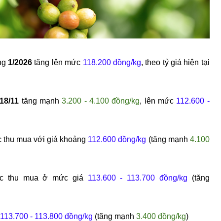
ng
1/2026
tăng lên
mức
118.200
đ
ồng/kg
, theo tỷ gi
á hi
ện tại
18/11
tăng mạnh
3.200 - 4.100
đ
ồng/kg
, lên mức
112.600 -
 thu mua với gi
á kho
ảng
112.600
đ
ồng/kg
(tăng mạnh
4.100
c thu mua ở mức gi
á
113.600 - 113.700
đ
ồng/kg
(tăng
113.700 - 113.800
đ
ồng/kg
(tăng mạnh
3.400
đ
ồng/kg
)