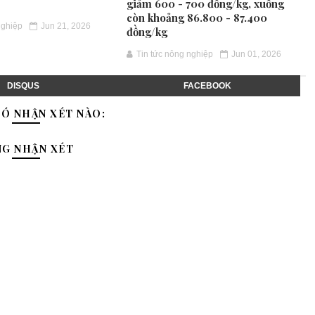
giảm 600 - 700 đồng/kg, xuống
còn khoảng 86.800 - 87.400
nghiệp
Jun 21, 2026
đồng/kg
Tin tức nông nghiệp
Jun 01, 2026
DISQUS
FACEBOOK
Ó NHẬN XÉT NÀO:
NG NHẬN XÉT