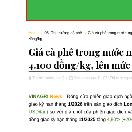
Home
03. Thị trường cà phê
Giá cà phê trong nước ng
đồng/kg
Giá cà phê trong nước n
4.100 đồng/kg, lên mức 
Tin tức nông nghiệp
9 months ago
03. Thị trường c
VINAGRI
News
-
Đ
óng c
ửa phi
ên giao d
ịch ng
giao kỳ hạn th
áng
1/2026
trên sàn giao d
ịch
Lo
USD/t
ấn)
so với gi
á ch
ốt của phi
ên giao d
ịch v
đ
ồng giao kỳ hạn th
áng
11/2025
t
ăng
4,80% (+20