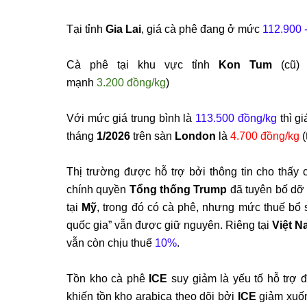
Tại tỉnh
Gia Lai
, gi
á cà phê
đang
ở mức
112.900 
C
à phê t
ại khu vực tỉnh
Kon Tum
(c
ũ)
mạnh
3.200
đ
ồng/kg
)
Với mức gi
á trung bình là
113.500
đ
ồng/kg
th
ì g
th
áng
1/2026
trên sàn
London
là
4.700
đ
ồng/kg
(
Th
ị tr
ư
ờng
đư
ợc hỗ trợ bởi th
ông tin cho th
ấy 
chính quy
ền
Tổng thống Trump
đ
ã tuyên b
ố dỡ
tại
Mỹ
, trong
đ
ó có cà phê, nh
ưng m
ức thuế bổ
quốc gia” vẫn
đư
ợc giữ nguy
ên. Riêng tại
Việt 
vẫn còn chịu thuế
10%
.
T
ồn kho c
à phê
ICE
suy gi
ảm l
à y
ếu tố hỗ trợ
khi
ến tồn kho arabica theo d
õi b
ởi
ICE
giảm xuố