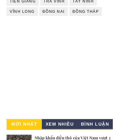
TIỀN GIANG
TRÀ VINH
TÂY NINH
VĨNH LONG
ĐỒNG NAI
ĐỒNG THÁP
MỚI NHẤT
XEM NHIỀU
BÌNH LUẬN
Nhập khẩu điều thô của Việt Nam vượt 3