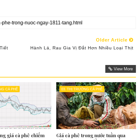
Older Article
Tiết
Hành Lá, Rau Gia Vị Đắt Hơn Nhiều Loại Thịt
View More
ỜNG CÀ PHÊ
03. THỊ TRƯỜNG CÀ PHÊ
ọng giá cà phê chiếm
Giá cà phê trong nước tuần qua