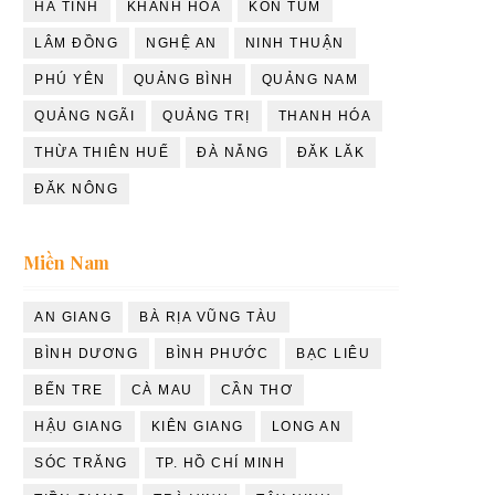
HÀ TĨNH
KHÁNH HÒA
KON TUM
LÂM ĐỒNG
NGHỆ AN
NINH THUẬN
PHÚ YÊN
QUẢNG BÌNH
QUẢNG NAM
QUẢNG NGÃI
QUẢNG TRỊ
THANH HÓA
THỪA THIÊN HUẾ
ĐÀ NẴNG
ĐĂK LĂK
ĐĂK NÔNG
Miền Nam
AN GIANG
BÀ RỊA VŨNG TÀU
BÌNH DƯƠNG
BÌNH PHƯỚC
BẠC LIÊU
BẾN TRE
CÀ MAU
CẦN THƠ
HẬU GIANG
KIÊN GIANG
LONG AN
SÓC TRĂNG
TP. HỒ CHÍ MINH