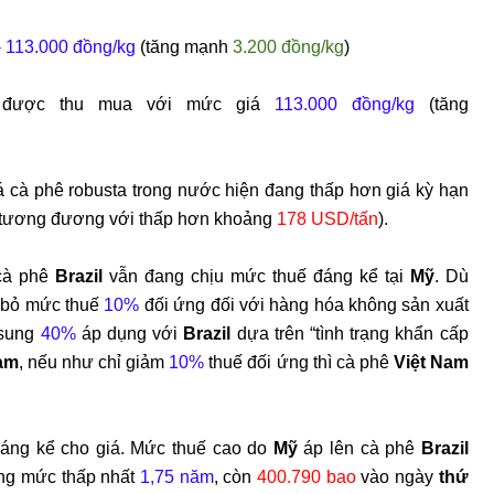
- 113.000
đ
ồng/kg
(tăng mạnh
3.200
đ
ồng/kg
)
 đư
ợc thu mua với mức gi
á
113.000
đ
ồng/kg
(tăng
iá cà phê
robusta
trong n
ư
ớc hiện
đang th
ấp h
ơn gi
á k
ỳ hạn
t
ương đương v
ới thấp h
ơn kho
ảng
178 USD/tấn
).
c
à phê
Brazil
v
ẫn
đang ch
ịu mức thuế
đ
áng k
ể tại
Mỹ
. D
ù
 bỏ mức thuế
10%
đ
ối ứng
đ
ối với h
àng hóa không s
ản xuất
 sung
40%
áp d
ụng với
Brazil
dựa tr
ên “tình tr
ạng khẩn cấp
Nam
, nếu như chỉ giảm
10%
thuế đối ứng thì cà phê
Việt Nam
đ
áng k
ể cho gi
á. M
ức thuế cao do
Mỹ
áp lên cà phê
Brazil
ng mức thấp nhất
1,75 n
ăm
, c
òn
400.790 bao
vào ngày
th
ứ