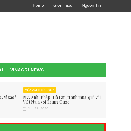
Home
Giới Thiệu
Nguồn Tin
ỚI
VINAGRI NEWS
MÙA VẢI THIỀU 2026
, vì sao?
Mỹ, Anh, Pháp, Hà Lan 'tranh mua' quả vải
Việt Nam với Trung Quốc
Jun 28, 2026