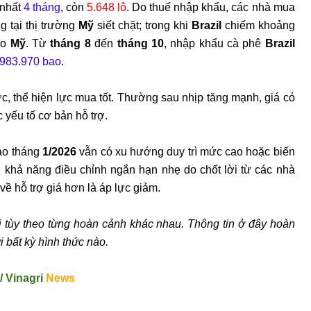
 nhất
4 th
áng
, còn
5.648 lô
. Do thu
ế nhập khẩu, c
ác nhà mua
 tại thị tr
ư
ờng
Mỹ
siết chặt; trong khi
Brazil
chiếm khoảng
ào
M
ỹ
. Từ
th
áng 8
đ
ến
th
áng 10
, nh
ập khẩu c
à phê
Brazil
983.970 bao
.
c, thể hiện lực mua tốt. Th
ư
ờng sau nhịp t
ăng m
ạnh, gi
á có
c y
ếu tố c
ơ b
ản hỗ trợ.
ao tháng
1/2026
v
ẫn c
ó xu h
ư
ớng duy tr
ì m
ức cao hoặc biến
i khả n
ăng đi
ều chỉnh ngắn hạn nhẹ do chốt lời từ c
ác nhà
 v
ề hỗ trợ gi
á h
ơn l
à áp l
ực giảm.
i t
ùy theo t
ừng ho
àn c
ảnh kh
ác nhau. Thông tin
ở
đ
ây hoàn
i bất kỳ h
ình th
ức n
ào.
/
Vinagri
News