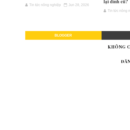
lại đỉnh cũ?
Tin tức nông nghiệp
Jun 28, 2026
Tin tức nông 
BLOGGER
KHÔNG C
ĐĂ