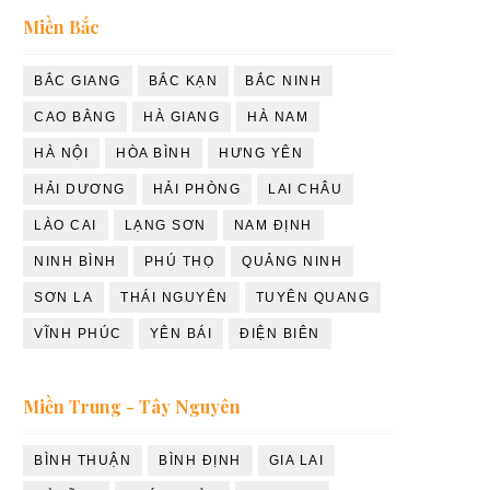
Miền Bắc
BẮC GIANG
BẮC KẠN
BẮC NINH
CAO BẰNG
HÀ GIANG
HÀ NAM
HÀ NỘI
HÒA BÌNH
HƯNG YÊN
HẢI DƯƠNG
HẢI PHÒNG
LAI CHÂU
LÀO CAI
LẠNG SƠN
NAM ĐỊNH
NINH BÌNH
PHÚ THỌ
QUẢNG NINH
SƠN LA
THÁI NGUYÊN
TUYÊN QUANG
VĨNH PHÚC
YÊN BÁI
ĐIỆN BIÊN
Miền Trung - Tây Nguyên
BÌNH THUẬN
BÌNH ĐỊNH
GIA LAI