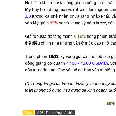
Hai
. Tồn kho
robusta
c
ũng gi
ảm xuống mức thấp
M
ỹ
hủy hợp
đ
ồng mới với
Brazil
, l
àm ngu
ồn cung
1/3
l
ư
ợng c
à phê nhân ch
ưa rang nh
ập khẩu v
vào
M
ỹ
giảm
52%
so với c
ùng k
ỳ n
ăm trư
ớc, c
òn
Gi
á
robusta
đ
ã t
ăng m
ạnh
6,16%
trong phi
ên tr
ư
ớ
th
ể
đi
ều chỉnh nhẹ nh
ưng v
ẫn ở mức cao nhờ c
á
Trong phi
ên
18/11
, k
ỳ vọng gi
á cà phê
robusta
gi
đ
ộng giằng co quanh
4.480 -
4.500 USD/t
ấn
, vớ
đ
ầu t
ư ng
ắn hạn. C
ác y
ếu tố c
ơ b
ản vẫn nghi
êng
(*) Thông tin giá c
ả tr
ên th
ị tr
ư
ờng c
ó th
ể thay
đ
ổ
toàn không có d
ụng
ý s
ử dụng
đ
ể kinh doanh d
ư
ớ
NPK
Tags
# 03. Thị trường cà phê