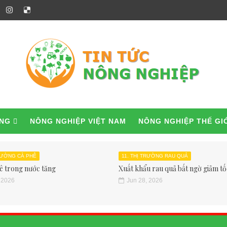
ỜNG
NÔNG NGHIỆP VIỆT NAM
NÔNG NGHIỆP THẾ GI
TRƯỜNG CÀ PHÊ
11. THỊ TRƯỜNG RAU QUẢ
ê trong nước tăng
Xuất khẩu rau quả bất ngờ giảm tốc
 2026
Jun 28, 2026