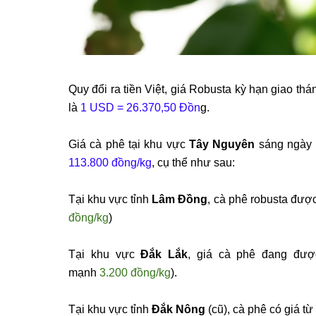
Quy
đ
ổi ra tiền Việt, gi
á Robusta k
ỳ hạn giao th
á
l
à
1 USD = 26.370,50
Đ
ồn
g.
Gi
á cà phê t
ại khu vực
T
ây Nguyên
sáng ngày
113.800
đ
ồng/kg
, cụ thể nh
ư sau:
T
ại khu vực tỉnh
L
âm
Đ
ồng
, c
à phê
robusta
đư
ợc
đ
ồng/kg
)
Tại khu vực
Đ
ắk
Lắk
, gi
á cà phê
đang đư
ợ
mạnh
3.200
đ
ồng/kg
).
Tại khu vực tỉnh
Đ
ắk
N
ông
(c
ũ), c
à phê có giá t
ừ