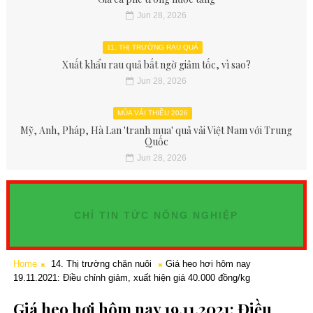
Jun 28, 2026
11. THỊ TRƯỜNG RAU QUẢ
Xuất khẩu rau quả bất ngờ giảm tốc, vì sao?
Jun 28, 2026
MÙA VẢI THIỀU 2026
Mỹ, Anh, Pháp, Hà Lan 'tranh mua' quả vải Việt Nam với Trung
Quốc
Jun 28, 2026
CHỈ TIN TỨC NÔNG NGHIỆP
Home
14. Thị trường chăn nuôi
Giá heo hơi hôm nay
19.11.2021: Điều chỉnh giảm, xuất hiện giá 40.000 đồng/kg
Giá heo hơi hôm nay 19.11.2021: Điều