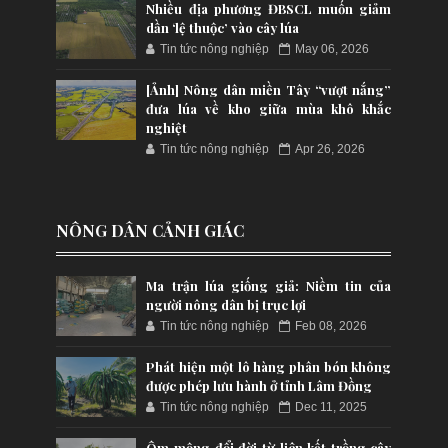
Nhiều địa phương ĐBSCL muốn giảm
dần ‘lệ thuộc’ vào cây lúa
Tin tức nông nghiệp
May 06, 2026
[Ảnh] Nông dân miền Tây “vượt nắng”
đưa lúa về kho giữa mùa khô khắc
nghiệt
Tin tức nông nghiệp
Apr 26, 2026
NÔNG DÂN CẢNH GIÁC
Ma trận lúa giống giả: Niềm tin của
người nông dân bị trục lợi
Tin tức nông nghiệp
Feb 08, 2026
Phát hiện một lô hàng phân bón không
được phép lưu hành ở tỉnh Lâm Đồng
Tin tức nông nghiệp
Dec 11, 2025
Ôm mộng đổi đời từ liên kết trồng cây