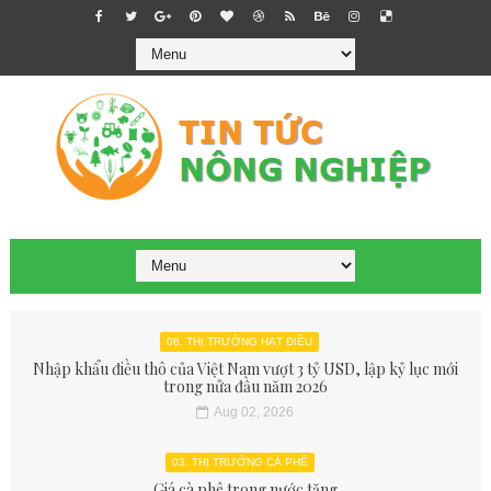
06. THỊ TRƯỜNG HẠT ĐIỀU
Nhập khẩu điều thô của Việt Nam vượt 3 tỷ USD, lập kỷ lục mới
trong nửa đầu năm 2026
Aug 02, 2026
03. THỊ TRƯỜNG CÀ PHÊ
Giá cà phê trong nước tăng