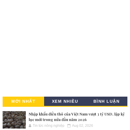
MỚI NHẤT
XEM NHIỀU
BÌNH LUẬN
Nhập khẩu điều thô của Việt Nam vượt 3 tỷ USD, lập kỷ
lục mới trong nửa đầu năm 2026
Tin tức nông nghiệp
Aug 02, 2026