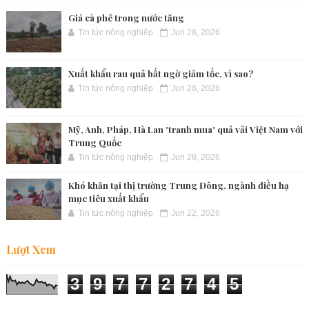
Giá cà phê trong nước tăng
Tin tức nông nghiệp
Jun 28, 2026
Xuất khẩu rau quả bất ngờ giảm tốc, vì sao?
Tin tức nông nghiệp
Jun 28, 2026
Mỹ, Anh, Pháp, Hà Lan 'tranh mua' quả vải Việt Nam với
Trung Quốc
Tin tức nông nghiệp
Jun 28, 2026
Khó khăn tại thị trường Trung Đông, ngành điều hạ
mục tiêu xuất khẩu
Tin tức nông nghiệp
Jun 22, 2026
Lượt Xem
3
9
7
7
2
7
4
5