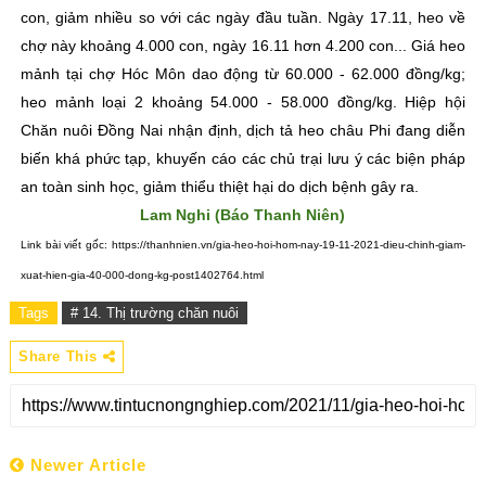
con, giảm nhiều so với các ngày đầu tuần. Ngày 17.11, heo về
chợ này khoảng 4.000 con, ngày 16.11 hơn 4.200 con... Giá heo
mảnh tại chợ Hóc Môn dao động từ 60.000 - 62.000 đồng/kg;
heo mảnh loại 2 khoảng 54.000 - 58.000 đồng/kg. Hiệp hội
Chăn nuôi Đồng Nai nhận định, dịch tả heo châu Phi đang diễn
biến khá phức tạp, khuyến cáo các chủ trại lưu ý các biện pháp
an toàn sinh học, giảm thiểu thiệt hại do dịch bệnh gây ra.
Lam Nghi (Báo Thanh Niên)
Link bài viết gốc: https://thanhnien.vn/gia-heo-hoi-hom-nay-19-11-2021-dieu-chinh-giam-
xuat-hien-gia-40-000-dong-kg-post1402764.html
Tags
# 14. Thị trường chăn nuôi
Share This
Newer Article