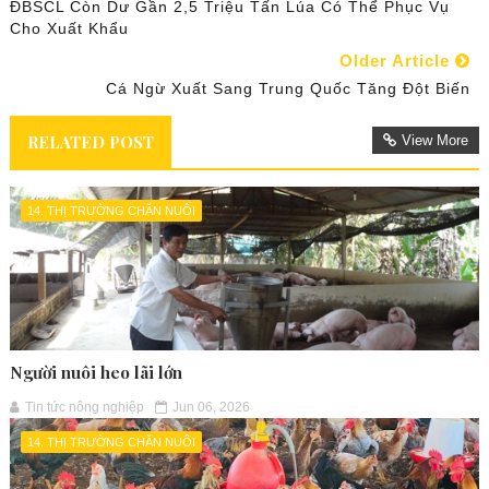
ĐBSCL Còn Dư Gần 2,5 Triệu Tấn Lúa Có Thể Phục Vụ
Cho Xuất Khẩu
Older Article
Cá Ngừ Xuất Sang Trung Quốc Tăng Đột Biến
RELATED POST
View More
14. THỊ TRƯỜNG CHĂN NUÔI
Người nuôi heo lãi lớn
Tin tức nông nghiệp
Jun 06, 2026
14. THỊ TRƯỜNG CHĂN NUÔI