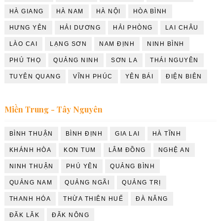
HÀ GIANG
HÀ NAM
HÀ NỘI
HÒA BÌNH
HƯNG YÊN
HẢI DƯƠNG
HẢI PHÒNG
LAI CHÂU
LÀO CAI
LẠNG SƠN
NAM ĐỊNH
NINH BÌNH
PHÚ THỌ
QUẢNG NINH
SƠN LA
THÁI NGUYÊN
TUYÊN QUANG
VĨNH PHÚC
YÊN BÁI
ĐIỆN BIÊN
Miền Trung - Tây Nguyên
BÌNH THUẬN
BÌNH ĐỊNH
GIA LAI
HÀ TĨNH
KHÁNH HÒA
KON TUM
LÂM ĐỒNG
NGHỆ AN
NINH THUẬN
PHÚ YÊN
QUẢNG BÌNH
QUẢNG NAM
QUẢNG NGÃI
QUẢNG TRỊ
THANH HÓA
THỪA THIÊN HUẾ
ĐÀ NẴNG
ĐĂK LĂK
ĐĂK NÔNG