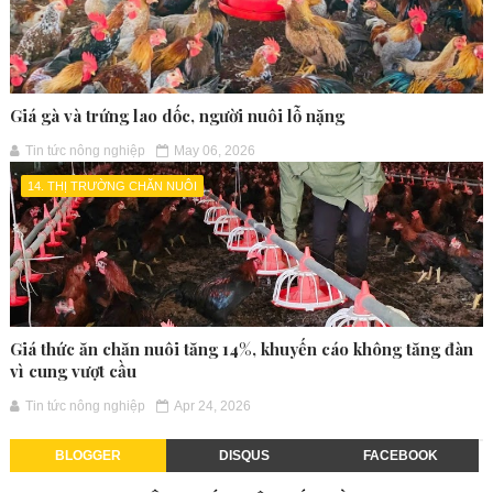
Giá gà và trứng lao dốc, người nuôi lỗ nặng
Tin tức nông nghiệp
May 06, 2026
14. THỊ TRƯỜNG CHĂN NUÔI
Giá thức ăn chăn nuôi tăng 14%, khuyến cáo không tăng đàn
vì cung vượt cầu
Tin tức nông nghiệp
Apr 24, 2026
BLOGGER
DISQUS
FACEBOOK