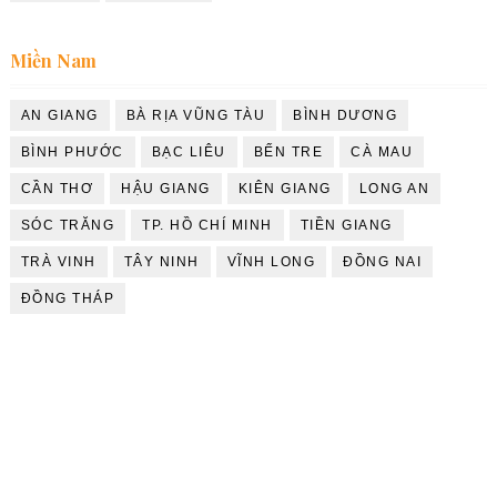
Miền Nam
AN GIANG
BÀ RỊA VŨNG TÀU
BÌNH DƯƠNG
BÌNH PHƯỚC
BẠC LIÊU
BẾN TRE
CÀ MAU
CẦN THƠ
HẬU GIANG
KIÊN GIANG
LONG AN
SÓC TRĂNG
TP. HỒ CHÍ MINH
TIỀN GIANG
TRÀ VINH
TÂY NINH
VĨNH LONG
ĐỒNG NAI
ĐỒNG THÁP