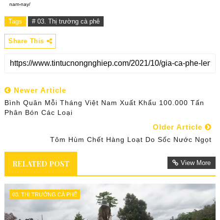
nam-nay/
Tags
# 03. Thị trường cà phê
Share This
Newer Article
Bình Quân Mỗi Tháng Việt Nam Xuất Khẩu 100.000 Tấn
Phân Bón Các Loại
Older Article
Tôm Hùm Chết Hàng Loạt Do Sốc Nước Ngọt
RELATED POST
View More
03. THỊ TRƯỜNG CÀ PHÊ