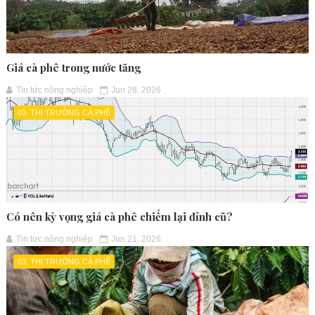
Giá cà phê trong nước tăng
Tin tức nông nghiệp
Jun 28, 2026
03. THỊ TRƯỜNG CÀ PHÊ
Có nên kỳ vọng giá cà phê chiếm lại đỉnh cũ?
Tin tức nông nghiệp
Jun 21, 2026
03. THỊ TRƯỜNG CÀ PHÊ