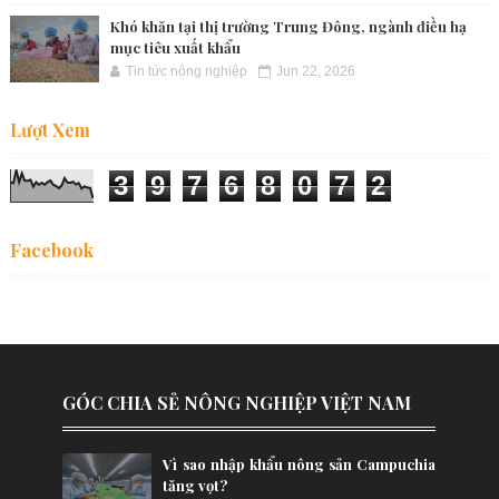
Khó khăn tại thị trường Trung Đông, ngành điều hạ
mục tiêu xuất khẩu
Tin tức nông nghiệp
Jun 22, 2026
Lượt Xem
3
9
7
6
8
0
7
2
Facebook
GÓC CHIA SẺ NÔNG NGHIỆP VIỆT NAM
Vì sao nhập khẩu nông sản Campuchia
tăng vọt?