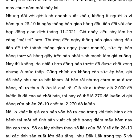
may chục năm mới thấy lại.
Nhưng đối với giới kinh doanh xuất khẩu, không ít người lo vì
hôm qua 26-10 là ngày thông báo giao hàng đầu tiên đối với các
hợp đồng giao dịch tháng 11-2021. Giá nhảy kiểu này làm họ
càng “mệt trí” hơn. Thường đến ngày thông báo giao hàng đầu
tiên để trở thành tháng giao ngay (spot month), sức ép bán
hàng thực và hàng giấy trên sàn phái sinh mạnh làm giá xuống.
Nay thì không, do nhiều hợp đồng bán trước đã được chốt xong
nhưng ở mức thấp. Cũng chính do không còn sức ép bán, giá
đã nhảy như ngựa bất kham. Ai bán rồi nhưng chưa mua được
hàng, rủi ro thua lỗ lớn là quá rõ. Giả sử ai tưởng giá 2.000 đô
la/tấn là đã cao và chốt bán, thì nay có thể lỗ 270 đô la/tấn vì giá
đóng cửa phiên 26-10 chốt tại 2.270 đô la/tấn.
Nỗi lo khác là giá cao nên vốn bỏ ra cao trong khi tình hình dịch
bệnh tại một số tỉnh sản xuất cà phê trọng điểm mấy hôm nay
lên cao trào. Số ca lây nhiễm theo số liệu của Bộ Y tế đến 26-10
tại các tỉnh sản xuất lớn đều tăng, như Đắk Lắk trong top 5 và