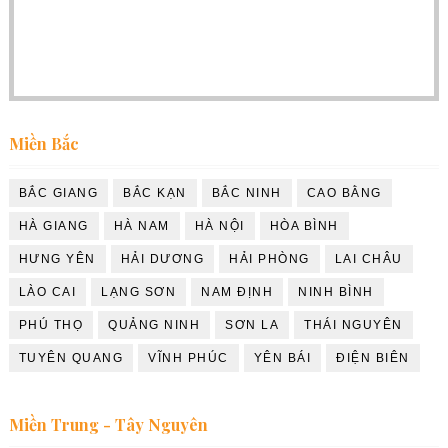
Miền Bắc
BẮC GIANG
BẮC KẠN
BẮC NINH
CAO BẰNG
HÀ GIANG
HÀ NAM
HÀ NỘI
HÒA BÌNH
HƯNG YÊN
HẢI DƯƠNG
HẢI PHÒNG
LAI CHÂU
LÀO CAI
LẠNG SƠN
NAM ĐỊNH
NINH BÌNH
PHÚ THỌ
QUẢNG NINH
SƠN LA
THÁI NGUYÊN
TUYÊN QUANG
VĨNH PHÚC
YÊN BÁI
ĐIỆN BIÊN
Miền Trung - Tây Nguyên