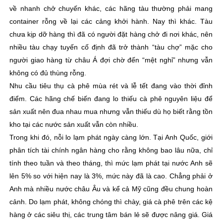
về nhanh chở chuyến khác, các hãng tàu thường phải mang
container rỗng về lại các cảng khởi hành. Nay thì khác. Tàu
chưa kịp dỡ hàng thì đã có người đặt hàng chở đi nơi khác, nên
nhiều tàu chạy tuyến cố định đã trở thành “tàu chợ” mặc cho
người giao hàng từ châu Á đợi chờ đến “mệt nghỉ” nhưng vẫn
không có đủ thùng rỗng.
Nhu cầu tiêu thụ cà phê mùa rét và lễ tết đang vào thời đỉnh
điểm. Các hãng chế biến đang lo thiếu cà phê nguyên liệu để
sản xuất nên đua nhau mua nhưng vẫn thiếu dù họ biết rằng tồn
kho tại các nước sản xuất vẫn còn nhiều.
Trong khi đó, nỗi lo lạm phát ngày càng lớn. Tại Anh Quốc, giới
phân tích tài chính ngân hàng cho rằng không bao lâu nữa, chỉ
tính theo tuần và theo tháng, thì mức lạm phát tại nước Anh sẽ
lên 5% so với hiện nay là 3%, mức này đã là cao. Chẳng phải ở
Anh mà nhiều nước châu Âu và kể cả Mỹ cũng đều chung hoàn
cảnh. Do lạm phát, không chóng thì chày, giá cà phê trên các kệ
hàng ở các siêu thị, các trung tâm bán lẻ sẽ được nâng giá. Giá