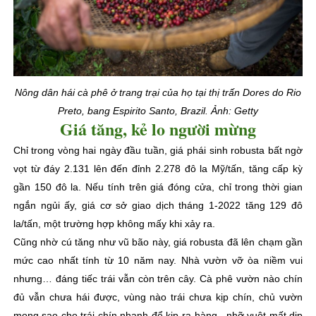
Nông dân hái cà phê ở trang trại của họ tại thị trấn Dores do Rio
Preto, bang Espirito Santo, Brazil. Ảnh: Getty
Giá tăng, kẻ lo người mừng
Chỉ trong vòng hai ngày đầu tuần, giá phái sinh robusta bất ngờ
vọt từ đáy 2.131 lên đến đỉnh 2.278 đô la Mỹ/tấn, tăng cấp kỳ
gần 150 đô la. Nếu tính trên giá đóng cửa, chỉ trong thời gian
ngắn ngủi ấy, giá cơ sở giao dịch tháng 1-2022 tăng 129 đô
la/tấn, một trường hợp không mấy khi xảy ra.
Cũng nhờ cú tăng như vũ bão này, giá robusta đã lên chạm gần
mức cao nhất tính từ 10 năm nay. Nhà vườn vỡ òa niềm vui
nhưng… đáng tiếc trái vẫn còn trên cây. Cà phê vườn nào chín
đủ vẫn chưa hái được, vùng nào trái chưa kịp chín, chủ vườn
mong sao cho trái chín nhanh để kịp ra hàng, nhỡ vuột mất dịp