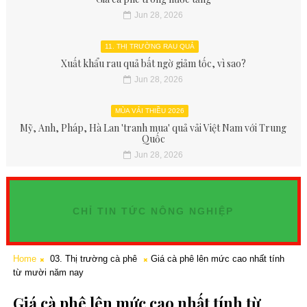
Jun 28, 2026
11. THỊ TRƯỜNG RAU QUẢ
Xuất khẩu rau quả bất ngờ giảm tốc, vì sao?
Jun 28, 2026
MÙA VẢI THIỀU 2026
Mỹ, Anh, Pháp, Hà Lan 'tranh mua' quả vải Việt Nam với Trung
Quốc
Jun 28, 2026
CHỈ TIN TỨC NÔNG NGHIỆP
Home
03. Thị trường cà phê
Giá cà phê lên mức cao nhất tính
từ mười năm nay
Giá cà phê lên mức cao nhất tính từ