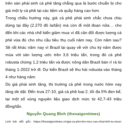
trên sàn phài sinh cà phê tăng chẳng qua là bước chuẩn bị cho
giá một ly cà phê tại các tiệm và quầy hàng cao hơn.
Trong chiều hướng này, giá cà phê phái sinh chắc chưa chịu
dừng tại đây (2.270 đô la/tấn) mà còn đi một đoạn nữa… cho
đến khi các nhà chế biến giảm mua vì đã cân đối được lượng cà
phê vừa đủ cho nhu cầu tiêu thụ cuối năm nay. Còn năm sau?
Sẽ rất khác năm nay vì Brazil lại quay về với chu kỳ năm được
mùa với sản lượng ước trên 3,6 triệu tấn, trong đó cà phê
robusta chừng 1,2 triệu tấn và được nông dân Brazil bán rỉ rả từ
tháng 1-2022 trở đi. Dự kiến Brazil sẽ thu hái robusta vào tháng
4 như hàng năm.
Dù giá phái sinh tăng, thị trường cà phê trong nước hôm nay
tăng dè dặt. Đến trưa 27-10, giá cà phê loại 2, tối đa 5% đen bể,
tại một số vùng nguyên liệu giao dịch mức từ 42,7-43 triệu
đồng/tấn.
Nguyễn Quang Bình (thesaigontimes)
Link bài viết gốc: https://thesaigontimes.vn/gia-ca-phe-len-muc-cao-nhat-tinh-tu-muoi-