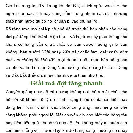
Gia Lai trong top 15. Trong khi đó, tỷ lệ chích ngừa vaccine cho
người dân các tỉnh này đang nằm trong nhóm các địa phương
thấp nhất nước dù có nơi chuẩn bị vào thu hái rộ.
Rõ ràng ước mơ hái kịp cà phê để tranh thủ bán phần nào trong
đợt giá tăng khó thành hiện thực. Vả lại, trong kỳ giao thông khó
khăn, có hàng sẵn chưa chắc đã bán được huống gì là bán
khống, bán trước!
“Giá nhảy kiểu này chắc làm xuất khẩu như
anh em chúng tôi khó rồi”
, một doanh nhân mua bán nông sản
cà phê và hồ tiêu tại Đồng Nai thường nhập hàng từ Lâm Đồng
và Đắk Lắk thấy giá nhảy nhanh đã ta thán như thế.
Giải mã đợt tăng nhanh
Chuyện giống như đã cũ nhưng không nói thêm một chút cho
hết lời sẽ không rõ lý do. Tình trạng thiếu container hiện nay
đang làm “dính chùm” các chuỗi cung ứng, mặt hàng cà phê
càng không phải ngoại lệ. Một chuyên gia cho biết các hãng tàu
nay kiếm tiền quá nhanh và quá dễ nên không mấy ai muốn chở
container rỗng về. Trước đây, khi dỡ hàng xong, thường để quay