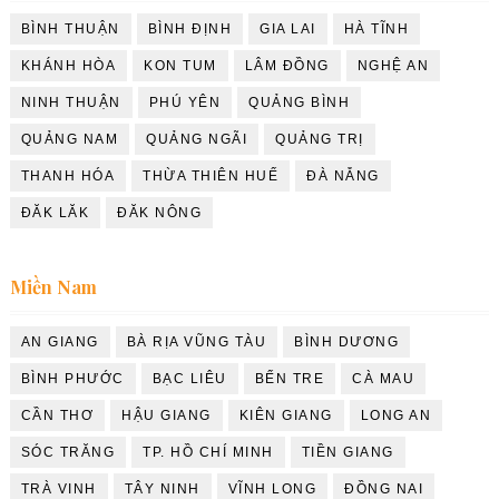
BÌNH THUẬN
BÌNH ĐỊNH
GIA LAI
HÀ TĨNH
KHÁNH HÒA
KON TUM
LÂM ĐỒNG
NGHỆ AN
NINH THUẬN
PHÚ YÊN
QUẢNG BÌNH
QUẢNG NAM
QUẢNG NGÃI
QUẢNG TRỊ
THANH HÓA
THỪA THIÊN HUẾ
ĐÀ NẴNG
ĐĂK LĂK
ĐĂK NÔNG
Miền Nam
AN GIANG
BÀ RỊA VŨNG TÀU
BÌNH DƯƠNG
BÌNH PHƯỚC
BẠC LIÊU
BẾN TRE
CÀ MAU
CẦN THƠ
HẬU GIANG
KIÊN GIANG
LONG AN
SÓC TRĂNG
TP. HỒ CHÍ MINH
TIỀN GIANG
TRÀ VINH
TÂY NINH
VĨNH LONG
ĐỒNG NAI