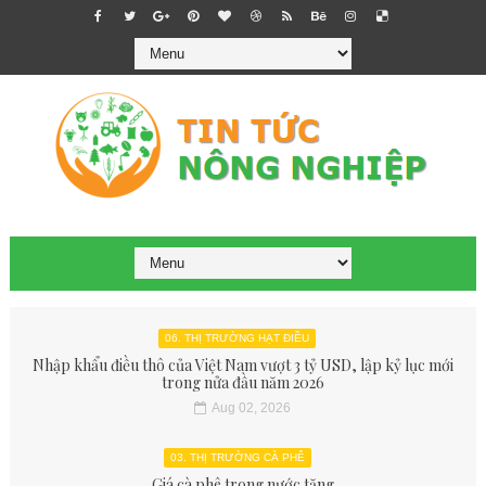
06. THỊ TRƯỜNG HẠT ĐIỀU
Nhập khẩu điều thô của Việt Nam vượt 3 tỷ USD, lập kỷ lục mới
trong nửa đầu năm 2026
Aug 02, 2026
03. THỊ TRƯỜNG CÀ PHÊ
Giá cà phê trong nước tăng