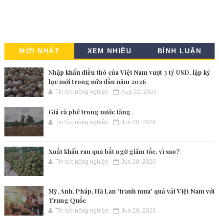
MỚI NHẤT
XEM NHIỀU
BÌNH LUẬN
Nhập khẩu điều thô của Việt Nam vượt 3 tỷ USD, lập kỷ
lục mới trong nửa đầu năm 2026
Tin tức nông nghiệp
Aug 02, 2026
Giá cà phê trong nước tăng
Tin tức nông nghiệp
Jun 28, 2026
Xuất khẩu rau quả bất ngờ giảm tốc, vì sao?
Tin tức nông nghiệp
Jun 28, 2026
Mỹ, Anh, Pháp, Hà Lan 'tranh mua' quả vải Việt Nam với
Trung Quốc
Tin tức nông nghiệp
Jun 28, 2026