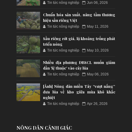
Tin tức nông nghiệp
Jun 06, 2026
Chuẩn hóa sản xuất, nâng tầm thương
hiệu sầu riêng Việt
Tin tức nông nghiệp
May 11, 2026
Sầu riêng rớt giá, lộ khoảng trống phát
triển nóng
Tin tức nông nghiệp
May 10, 2026
Nhiều địa phương ĐBSCL muốn giảm
dần ‘lệ thuộc’ vào cây lúa
Tin tức nông nghiệp
May 06, 2026
[Ảnh] Nông dân miền Tây “vượt nắng”
đưa lúa về kho giữa mùa khô khắc
nghiệt
Tin tức nông nghiệp
Apr 26, 2026
NÔNG DÂN CẢNH GIÁC