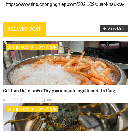
RELATED POST
View More
10. THỊ TRƯỜNG THỦY HẢI SẢN
Giá tôm thẻ ở miền Tây giảm mạnh, người nuôi lo lắng
Tin tức nông nghiệp
Jun 11, 2026
10. THỊ TRƯỜNG THỦY HẢI SẢN