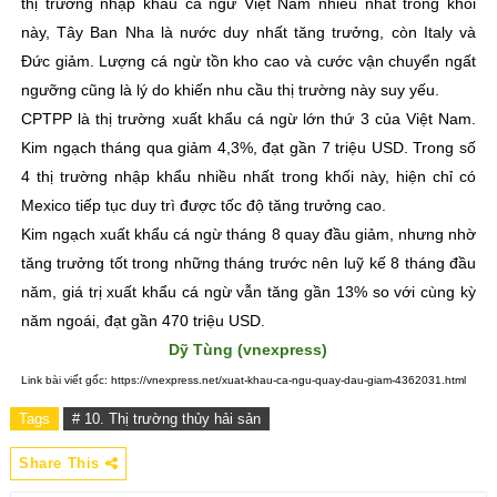
thị trường nhập khẩu cá ngừ Việt Nam nhiều nhất trong khối
này, Tây Ban Nha là nước duy nhất tăng trưởng, còn Italy và
Đức giảm. Lượng cá ngừ tồn kho cao và cước vận chuyển ngất
ngưỡng cũng là lý do khiến nhu cầu thị trường này suy yếu.
CPTPP là thị trường xuất khẩu cá ngừ lớn thứ 3 của Việt Nam.
Kim ngạch tháng qua giảm 4,3%, đạt gần 7 triệu USD. Trong số
4 thị trường nhập khẩu nhiều nhất trong khối này, hiện chỉ có
Mexico tiếp tục duy trì được tốc độ tăng trưởng cao.
Kim ngạch xuất khẩu cá ngừ tháng 8 quay đầu giảm, nhưng nhờ
tăng trưởng tốt trong những tháng trước nên luỹ kế 8 tháng đầu
năm, giá trị xuất khẩu cá ngừ vẫn tăng gần 13% so với cùng kỳ
năm ngoái, đạt gần 470 triệu USD.
Dỹ Tùng (vnexpress)
Link bài viết gốc: https://vnexpress.net/xuat-khau-ca-ngu-quay-dau-giam-4362031.html
Tags
# 10. Thị trường thủy hải sản
Share This