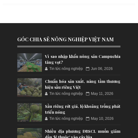
GÓC CHIA SẺ NÔNG NGHIỆP VIỆT NAM
Vì sao nhập khẩu nông sản Campuchia
tăng vọt?
Tin tức nông nghiệp
Jun 06, 2026
Chuẩn hóa sản xuất, nâng tầm thương
hiệu sầu riêng Việt
Tin tức nông nghiệp
May 11, 2026
Sầu riêng rớt giá, lộ khoảng trống phát
triển nóng
Tin tức nông nghiệp
May 10, 2026
Nhiều địa phương ĐBSCL muốn giảm
dần ‘lệ thuộc’ vào cây lúa