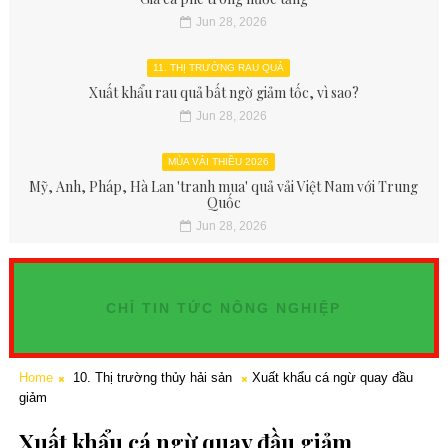
Jun 28, 2026
11. THỊ TRƯỜNG RAU QUẢ
Xuất khẩu rau quả bất ngờ giảm tốc, vì sao?
Jun 28, 2026
MÙA VẢI THIỀU 2026
Mỹ, Anh, Pháp, Hà Lan 'tranh mua' quả vải Việt Nam với Trung
Quốc
Jun 28, 2026
CHỈ TIN TỨC NÔNG NGHIỆP
Home
10. Thị trường thủy hải sản
Xuất khẩu cá ngừ quay đầu
giảm
Xuất khẩu cá ngừ quay đầu giảm