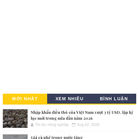
MỚI NHẤT
XEM NHIỀU
BÌNH LUẬN
Nhập khẩu điều thô của Việt Nam vượt 3 tỷ USD, lập kỷ
lục mới trong nửa đầu năm 2026
Tin tức nông nghiệp
Aug 02, 2026
Giá cà phê trong nước tăng