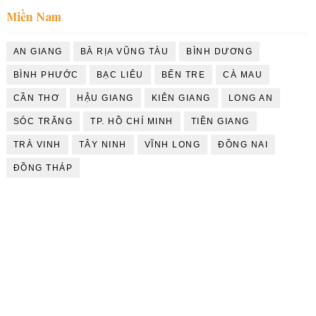
Miền Nam
AN GIANG
BÀ RỊA VŨNG TÀU
BÌNH DƯƠNG
BÌNH PHƯỚC
BẠC LIÊU
BẾN TRE
CÀ MAU
CẦN THƠ
HẬU GIANG
KIÊN GIANG
LONG AN
SÓC TRĂNG
TP. HỒ CHÍ MINH
TIỀN GIANG
TRÀ VINH
TÂY NINH
VĨNH LONG
ĐỒNG NAI
ĐỒNG THÁP