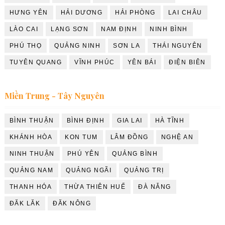
HƯNG YÊN
HẢI DƯƠNG
HẢI PHÒNG
LAI CHÂU
LÀO CAI
LẠNG SƠN
NAM ĐỊNH
NINH BÌNH
PHÚ THỌ
QUẢNG NINH
SƠN LA
THÁI NGUYÊN
TUYÊN QUANG
VĨNH PHÚC
YÊN BÁI
ĐIỆN BIÊN
Miền Trung - Tây Nguyên
BÌNH THUẬN
BÌNH ĐỊNH
GIA LAI
HÀ TĨNH
KHÁNH HÒA
KON TUM
LÂM ĐỒNG
NGHỆ AN
NINH THUẬN
PHÚ YÊN
QUẢNG BÌNH
QUẢNG NAM
QUẢNG NGÃI
QUẢNG TRỊ
THANH HÓA
THỪA THIÊN HUẾ
ĐÀ NẴNG
ĐĂK LĂK
ĐĂK NÔNG