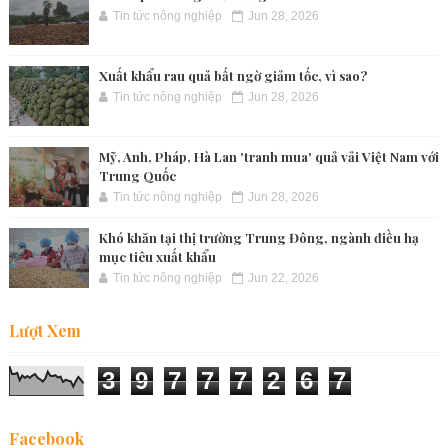
Tin tức nông nghiệp
Jun 28, 2026
Xuất khẩu rau quả bất ngờ giảm tốc, vì sao?
Tin tức nông nghiệp
Jun 28, 2026
Mỹ, Anh, Pháp, Hà Lan 'tranh mua' quả vải Việt Nam với
Trung Quốc
Tin tức nông nghiệp
Jun 28, 2026
Khó khăn tại thị trường Trung Đông, ngành điều hạ
mục tiêu xuất khẩu
Tin tức nông nghiệp
Jun 22, 2026
Lượt Xem
3
9
7
7
7
2
6
7
Facebook