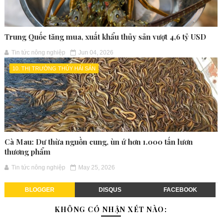
Trung Quốc tăng mua, xuất khẩu thủy sản vượt 4,6 tỷ USD
Tin tức nông nghiệp
Jun 04, 2026
10. THỊ TRƯỜNG THỦY HẢI SẢN
Cà Mau: Dư thừa nguồn cung, ùn ứ hơn 1.000 tấn lươn
thương phẩm
Tin tức nông nghiệp
May 25, 2026
BLOGGER
DISQUS
FACEBOOK
KHÔNG CÓ NHẬN XÉT NÀO: