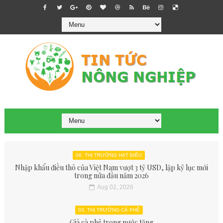
06. THỊ TRƯỜNG HẠT ĐIỀU
Nhập khẩu điều thô của Việt Nam vượt 3 tỷ USD, lập kỷ lục mới
trong nửa đầu năm 2026
Aug 02, 2026
03. THỊ TRƯỜNG CÀ PHÊ
Giá cà phê trong nước tăng