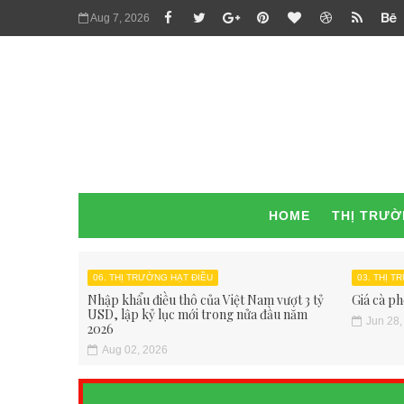
Aug 7, 2026
HOME
THỊ TRƯ
06. THỊ TRƯỜNG HẠT ĐIỀU
03. THỊ 
Nhập khẩu điều thô của Việt Nam vượt 3 tỷ
Giá cà ph
USD, lập kỷ lục mới trong nửa đầu năm
Jun 28,
2026
Aug 02, 2026