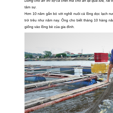
Dừng cho ăn thì sợ cá chết mà cho ăn lại quá lứa, rất 
tâm sự.
Hơn 10 năm gắn bó với nghề nuôi cá lồng dọc lạch nư
trớ trêu như năm nay. Ông cho biết tháng 10 hàng nă
giống vào lồng bè của gia đình.