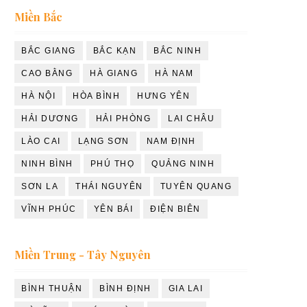
Miền Bắc
BẮC GIANG
BẮC KẠN
BẮC NINH
CAO BẰNG
HÀ GIANG
HÀ NAM
HÀ NỘI
HÒA BÌNH
HƯNG YÊN
HẢI DƯƠNG
HẢI PHÒNG
LAI CHÂU
LÀO CAI
LẠNG SƠN
NAM ĐỊNH
NINH BÌNH
PHÚ THỌ
QUẢNG NINH
SƠN LA
THÁI NGUYÊN
TUYÊN QUANG
VĨNH PHÚC
YÊN BÁI
ĐIỆN BIÊN
Miền Trung - Tây Nguyên
BÌNH THUẬN
BÌNH ĐỊNH
GIA LAI