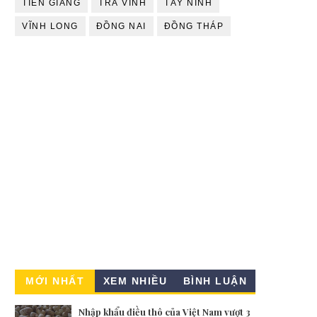
TIỀN GIANG
TRÀ VINH
TÂY NINH
VĨNH LONG
ĐỒNG NAI
ĐỒNG THÁP
MỚI NHẤT
XEM NHIỀU
BÌNH LUẬN
Nhập khẩu điều thô của Việt Nam vượt 3