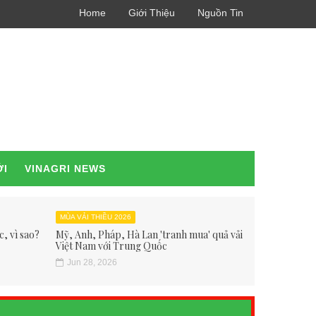
Home
Giới Thiệu
Nguồn Tin
ỚI
VINAGRI NEWS
MÙA VẢI THIỀU 2026
, vì sao?
Mỹ, Anh, Pháp, Hà Lan 'tranh mua' quả vải
Việt Nam với Trung Quốc
Jun 28, 2026