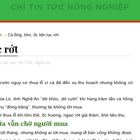
CHỈ TIN TỨC NÔNG NGHIỆP
n
Cá lồng, tôm, ốc liên tục rớt
c rớt
y hải sản,
Hà Tĩnh,
Nghệ An,
rước nguy cơ thua lỗ vì cá đã đến vụ thu hoạch nhưng không có
Cửa Lò, tỉnh Nghệ An “dở khóc, dở cười” khi hàng trăm tấn cá hồng
hụ “đóng băng”, thương lái không tới mua.
thua lỗ khi tôm thẻ, ốc hương, ngao rớt giá thảm, khó tiêu thụ.
ứa vẫn chờ người mua
một tháng, nhưng không ai tới mua, mang đi bán cũng không được.