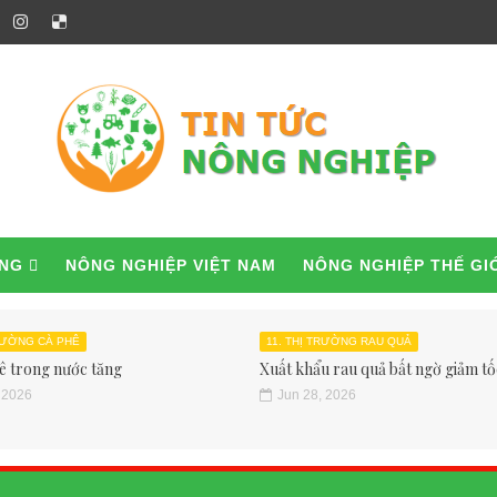
ỜNG
NÔNG NGHIỆP VIỆT NAM
NÔNG NGHIỆP THẾ GI
TRƯỜNG CÀ PHÊ
11. THỊ TRƯỜNG RAU QUẢ
ê trong nước tăng
Xuất khẩu rau quả bất ngờ giảm tốc
 2026
Jun 28, 2026