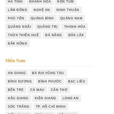
HÀ TĨNH
KHÁNH HÒA
KON TUM
LÂM ĐỒNG
NGHỆ AN
NINH THUẬN
PHÚ YÊN
QUẢNG BÌNH
QUẢNG NAM
QUẢNG NGÃI
QUẢNG TRỊ
THANH HÓA
THỪA THIÊN HUẾ
ĐÀ NẴNG
ĐĂK LĂK
ĐĂK NÔNG
Miền Nam
AN GIANG
BÀ RỊA VŨNG TÀU
BÌNH DƯƠNG
BÌNH PHƯỚC
BẠC LIÊU
BẾN TRE
CÀ MAU
CẦN THƠ
HẬU GIANG
KIÊN GIANG
LONG AN
SÓC TRĂNG
TP. HỒ CHÍ MINH