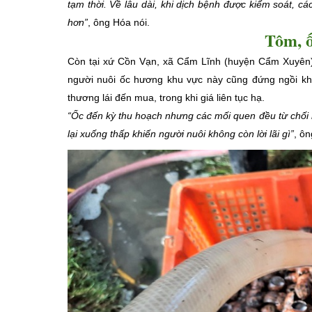
tạm thời. Về lâu dài, khi dịch bệnh được kiểm soát, cá
hơn”
, ông Hóa nói.
Tôm, ố
Còn tại xứ Cồn Vạn, xã Cẩm Lĩnh (huyện Cẩm Xuyên),
người nuôi ốc hương khu vực này cũng đứng ngồi kh
thương lái đến mua, trong khi giá liên tục hạ.
“Ốc đến kỳ thu hoạch nhưng các mối quen đều từ chối 
lại xuống thấp khiến người nuôi không còn lời lãi gì”
, ôn