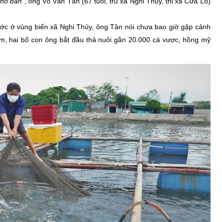
khó bán”
, ông Võ Văn Tân (67 tuổi, trú xã Nghi Thủy, thị xã Cửa Lò)
ớc ở vùng biển xã Nghi Thủy, ông Tân nói chưa bao giờ gặp cảnh
m, hai bố con ông bắt đầu thả nuôi gần 20.000 cá vược, hồng mỹ