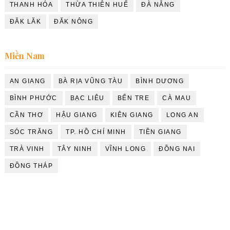
THANH HÓA
THỪA THIÊN HUẾ
ĐÀ NẴNG
ĐĂK LĂK
ĐĂK NÔNG
Miền Nam
AN GIANG
BÀ RỊA VŨNG TÀU
BÌNH DƯƠNG
BÌNH PHƯỚC
BẠC LIÊU
BẾN TRE
CÀ MAU
CẦN THƠ
HẬU GIANG
KIÊN GIANG
LONG AN
SÓC TRĂNG
TP. HỒ CHÍ MINH
TIỀN GIANG
TRÀ VINH
TÂY NINH
VĨNH LONG
ĐỒNG NAI
ĐỒNG THÁP