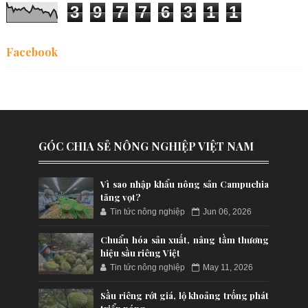
3
9
7
7
6
3
1
1
Facebook
GÓC CHIA SẺ NÔNG NGHIỆP VIỆT NAM
Vì sao nhập khẩu nông sản Campuchia
tăng vọt?
Tin tức nông nghiệp
Jun 06, 2026
Chuẩn hóa sản xuất, nâng tầm thương
hiệu sầu riêng Việt
Tin tức nông nghiệp
May 11, 2026
Sầu riêng rớt giá, lộ khoảng trống phát