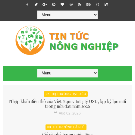
06. THỊ TRƯỜNG HẠT ĐIỀU
Nhập khẩu điều thô của Việt Nam vượt 3 tỷ USD, lập kỷ lục mới
trong nửa đầu năm 2026
Aug 02, 2026
03. THỊ TRƯỜNG CÀ PHÊ
Giá cà phê trong nước tăng