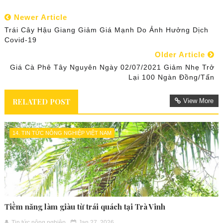
Newer Article
Trái Cây Hậu Giang Giảm Giá Mạnh Do Ảnh Hưởng Dịch
Covid-19
Older Article
Giá Cà Phê Tây Nguyên Ngày 02/07/2021 Giảm Nhẹ Trở
Lại 100 Ngàn Đồng/tấn
RELATED POST
View More
14. TIN TỨC NÔNG NGHIỆP VIỆT NAM
Tiềm năng làm giàu từ trái quách tại Trà Vinh
Tin tức nông nghiệp
Jan 27, 2026