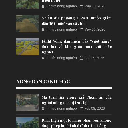
triển nóng
Tin tức nông nghiệp
May 10, 2026
Nhiều địa phương ĐBSCL muốn giảm
dần ‘lệ thuộc’ vào cây lúa
Tin tức nông nghiệp
May 06, 2026
[Ảnh] Nông dân miền Tây “vượt nắng”
đưa lúa về kho giữa mùa khô khắc
nghiệt
Tin tức nông nghiệp
Apr 26, 2026
NÔNG DÂN CẢNH GIÁC
Ma trận lúa giống giả: Niềm tin của
người nông dân bị trục lợi
Tin tức nông nghiệp
Feb 08, 2026
Phát hiện một lô hàng phân bón không
được phép lưu hành ở tỉnh Lâm Đồng