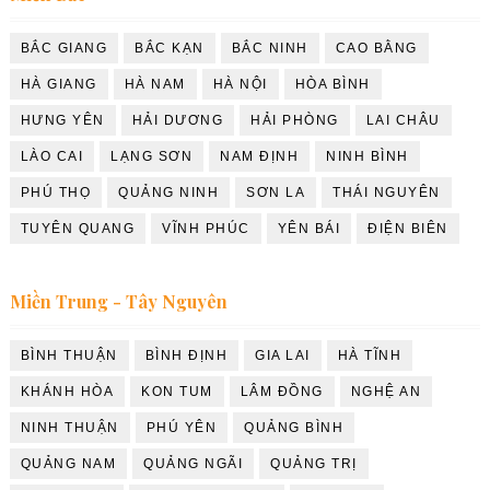
BẮC GIANG
BẮC KẠN
BẮC NINH
CAO BẰNG
HÀ GIANG
HÀ NAM
HÀ NỘI
HÒA BÌNH
HƯNG YÊN
HẢI DƯƠNG
HẢI PHÒNG
LAI CHÂU
LÀO CAI
LẠNG SƠN
NAM ĐỊNH
NINH BÌNH
PHÚ THỌ
QUẢNG NINH
SƠN LA
THÁI NGUYÊN
TUYÊN QUANG
VĨNH PHÚC
YÊN BÁI
ĐIỆN BIÊN
Miền Trung - Tây Nguyên
BÌNH THUẬN
BÌNH ĐỊNH
GIA LAI
HÀ TĨNH
KHÁNH HÒA
KON TUM
LÂM ĐỒNG
NGHỆ AN
NINH THUẬN
PHÚ YÊN
QUẢNG BÌNH
QUẢNG NAM
QUẢNG NGÃI
QUẢNG TRỊ