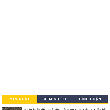
MỚI NHẤT
XEM NHIỀU
BÌNH LUẬN
Nhập khẩu điều thô của Việt Nam vượt 3 tỷ USD, lập kỷ