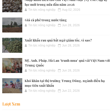
lục mới trong nửa đầu năm 2026
Tin tức nông nghiệp
Aug 02, 2026
Giá cà phê trong nước tăng
Tin tức nông nghiệp
Jun 28, 2026
Xuất khẩu rau quả bất ngờ giảm tốc, vì sao?
Tin tức nông nghiệp
Jun 28, 2026
Mỹ, Anh, Pháp, Hà Lan 'tranh mua' quả vải Việt Nam với
Trung Quốc
Tin tức nông nghiệp
Jun 28, 2026
Khó khăn tại thị trường Trung Đông, ngành điều hạ
mục tiêu xuất khẩu
Tin tức nông nghiệp
Jun 22, 2026
Lượt Xem