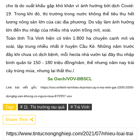
cho là do xuất khẩu gặp khó khăn vì ảnh hưởng bởi dịch Covid-
19. Trong khi đó, thị trường trong nước không thể tiêu thụ hết
lượng nông sản lớn của các địa phương. Do vậy làm ảnh hưởng
lớn đến thu nhập của nhiều nhà vườn trồng mít, xoài.
Toàn tỉnh Trà Vinh hiện có trên 1.800 ha chuyên canh mít và
xoài, tập trung nhiều nhất ở huyện Cầu Kè. Những năm trước
đây khi chưa có dịch bệnh, mỗi hecta nhà vườn tại đây thu nhập
bình quân từ 150 - 180 triệu đồng/năm, thế nhưng năm nay trái
cây trúng mùa, nhưng lại thất thu./.
Sa Oanh/VOV-ĐBSCL
Link bài viết gốc: https://vov.vn/kinh-te/nhieu-loai-trai-cay-o-tra-vinh-gia-1000-2000-
dongkg-van-khong-co-nguoi-mua-870557.vov
Tags
# 11. Thị trường rau quả
# Trà Vinh
Share This