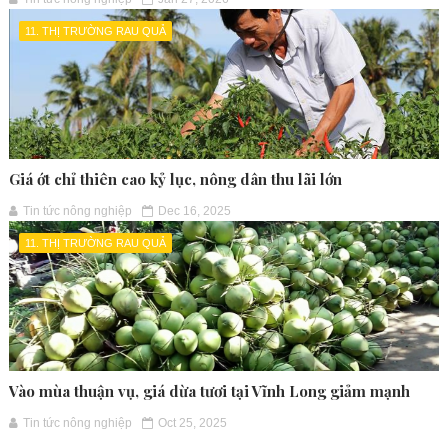
11. THỊ TRƯỜNG RAU QUẢ
Giá ớt chỉ thiên cao kỷ lục, nông dân thu lãi lớn
Tin tức nông nghiệp
Dec 16, 2025
11. THỊ TRƯỜNG RAU QUẢ
Vào mùa thuận vụ, giá dừa tươi tại Vĩnh Long giảm mạnh
Tin tức nông nghiệp
Oct 25, 2025