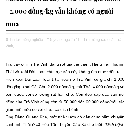
- 2.000 đồng/kg vẫn không có người
mua
Tin tức nông nghiệp
5 years ago
11. Thị trường rau quả,
Trà
Vinh,
Trái cây ở tỉnh Trà Vinh đang rớt giá thê thảm. Hàng trăm ha mít
Thái và xoài Đài Loan chín rục trên cây không tìm được đầu ra.
Hiện xoài Đài Loan loại 1 tại vườn ở Trà Vinh có giá chỉ 2.000
đồng/kg, xoài Cát Chu 2.000 đồng/kg, mít Thái 4.000 đồng/kg và
bán được với số lượng rất hạn chế. Còn dừa sáp đặc sản nổi
tiếng của Trà Vinh cũng còn từ 50.000 đến 60.000 đồng/trái, tức
giảm một nửa so với chưa có dịch bệnh.
Ông Đặng Quang Kha, một nhà vườn có gần chục năm chuyên
canh mít Thái ở xã Hòa Tân, huyện Cầu Kè cho biết:
“Dịch bệnh