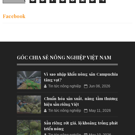
Facebook
GÓC CHIA SẺ NÔNG NGHIỆP VIỆT NAM
Vì sao nhập khẩu nông sản Campuchia
tăng vọt?
Tin tức nông nghiệp
Jun 06, 2026
Chuẩn hóa sản xuất, nâng tầm thương
hiệu sầu riêng Việt
Tin tức nông nghiệp
May 11, 2026
Sầu riêng rớt giá, lộ khoảng trống phát
triển nóng
Tin tức nông nghiệp
May 10, 2026