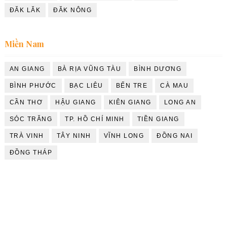
ĐĂK LĂK
ĐĂK NÔNG
Miền Nam
AN GIANG
BÀ RỊA VŨNG TÀU
BÌNH DƯƠNG
BÌNH PHƯỚC
BẠC LIÊU
BẾN TRE
CÀ MAU
CẦN THƠ
HẬU GIANG
KIÊN GIANG
LONG AN
SÓC TRĂNG
TP. HỒ CHÍ MINH
TIỀN GIANG
TRÀ VINH
TÂY NINH
VĨNH LONG
ĐỒNG NAI
ĐỒNG THÁP