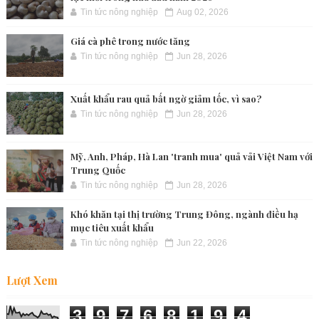
Tin tức nông nghiệp
Aug 02, 2026
Giá cà phê trong nước tăng
Tin tức nông nghiệp
Jun 28, 2026
Xuất khẩu rau quả bất ngờ giảm tốc, vì sao?
Tin tức nông nghiệp
Jun 28, 2026
Mỹ, Anh, Pháp, Hà Lan 'tranh mua' quả vải Việt Nam với
Trung Quốc
Tin tức nông nghiệp
Jun 28, 2026
Khó khăn tại thị trường Trung Đông, ngành điều hạ
mục tiêu xuất khẩu
Tin tức nông nghiệp
Jun 22, 2026
Lượt Xem
3
9
7
6
8
1
9
4