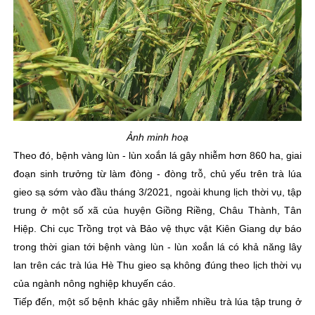
Ảnh minh hoạ
Theo đó, bệnh vàng lùn - lùn xoắn lá gây nhiễm hơn 860 ha, giai
đoạn sinh trưởng từ làm đòng - đòng trỗ, chủ yếu trên trà lúa
gieo sạ sớm vào đầu tháng 3/2021, ngoài khung lịch thời vụ, tập
trung ở một số xã của huyện Giồng Riềng, Châu Thành, Tân
Hiệp. Chi cục Trồng trọt và Bảo vệ thực vật Kiên Giang dự báo
trong thời gian tới bệnh vàng lùn - lùn xoắn lá có khả năng lây
lan trên các trà lúa Hè Thu gieo sạ không đúng theo lịch thời vụ
của ngành nông nghiệp khuyến cáo.
Tiếp đến, một số bệnh khác gây nhiễm nhiều trà lúa tập trung ở