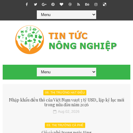
06. THỊ TRƯỜNG HẠT ĐIỀU
Nhập khẩu điều thô của Việt Nam vượt 3 tỷ USD, lập kỷ lục mới
trong nửa đầu năm 2026
Aug 02, 2026
03. THỊ TRƯỜNG CÀ PHÊ
Giá cà phê trong nước tăng