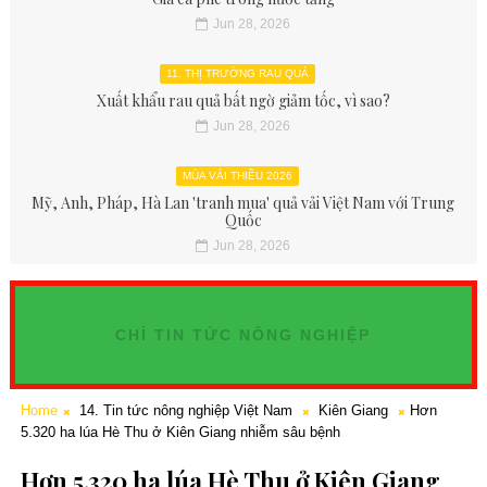
Jun 28, 2026
11. THỊ TRƯỜNG RAU QUẢ
Xuất khẩu rau quả bất ngờ giảm tốc, vì sao?
Jun 28, 2026
MÙA VẢI THIỀU 2026
Mỹ, Anh, Pháp, Hà Lan 'tranh mua' quả vải Việt Nam với Trung
Quốc
Jun 28, 2026
CHỈ TIN TỨC NÔNG NGHIỆP
Home
14. Tin tức nông nghiệp Việt Nam
Kiên Giang
Hơn
5.320 ha lúa Hè Thu ở Kiên Giang nhiễm sâu bệnh
Hơn 5.320 ha lúa Hè Thu ở Kiên Giang