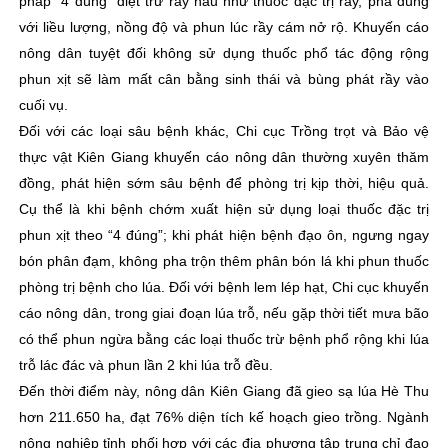
pháp “4 đúng” diệt trừ rầy nâu như thuốc đặc trị rầy, pha đúng
với liều lượng, nồng độ và phun lúc rầy cám nở rộ. Khuyến cáo
nông dân tuyệt đối không sử dụng thuốc phổ tác động rộng
phun xịt sẽ làm mất cân bằng sinh thái và bùng phát rầy vào
cuối vụ.
Đối với các loại sâu bệnh khác, Chi cục Trồng trọt và Bảo vệ
thực vật Kiên Giang khuyến cáo nông dân thường xuyên thăm
đồng, phát hiện sớm sâu bệnh để phòng trị kịp thời, hiệu quả.
Cụ thể là khi bệnh chớm xuất hiện sử dụng loại thuốc đặc trị
phun xịt theo “4 đúng”; khi phát hiện bệnh đạo ôn, ngưng ngay
bón phân đạm, không pha trộn thêm phân bón lá khi phun thuốc
phòng trị bệnh cho lúa. Đối với bệnh lem lép hạt, Chi cục khuyến
cáo nông dân, trong giai đoạn lúa trỗ, nếu gặp thời tiết mưa bão
có thể phun ngừa bằng các loại thuốc trừ bệnh phổ rộng khi lúa
trỗ lác đác và phun lần 2 khi lúa trỗ đều.
Đến thời điểm này, nông dân Kiên Giang đã gieo sạ lúa Hè Thu
hơn 211.650 ha, đạt 76% diện tích kế hoạch gieo trồng. Ngành
nông nghiệp tỉnh phối hợp với các địa phương tập trung chỉ đạo