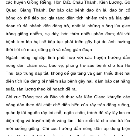
các huyện Giồng Riềng, Hòn Đất, Châu Thành, Kiên Lương, Gò
Quao, Giang Thành. Dự báo các bệnh đạo ôn lá, đạo ôn cổ
bông có thể tiếp tục gia tăng diện tích nhiễm trên trà lúa giai
đoạn từ đẻ nhánh đến đòng trỗ, nhất là những ruộng lúa gieo
trồng giống nhiễm, sạ dày, bón thừa nhiều phân đạm; đối với
bệnh lem lép hạt sẽ tiếp tục phát triển gây hại do ảnh hưởng
thời tiết có mưa, dông gió và nắng gián đoạn.
Ngành nông nghiệp tỉnh phối hợp với các huyện hướng dẫn
nông dân chăm sóc, bảo vệ, phòng trừ sâu bệnh cho lúa Hè
Thu, tập trung dập tắt, không để gia tăng và giảm thiểu thiệt hại
diện tích lúa đang bị nhiễm sâu bệnh gây hại, đảm bảo đạt năng
suất, sản lượng theo kế hoạch đề ra.
Chi cục Trồng trọt và Bảo vệ thực vật Kiên Giang khuyến cáo
nông dân theo dõi chặt chẽ diễn biến của rầy trên đồng ruộng,
quản lý tốt nguồn rầy tại chỗ, ngăn chặn, tránh để rầy lây lan ra
diện rộng và truyền bệnh vàng lùn - lùn xoắn lá cho các trà lúa
mới xuống giống. Chi cục hướng dẫn nông dân áp dụng biện