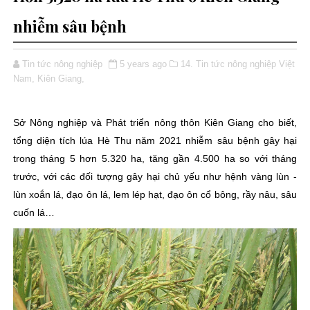
nhiễm sâu bệnh
Tin tức nông nghiệp
5 years ago
14. Tin tức nông nghiệp Việt
Nam,
Kiên Giang,
Sở Nông nghiệp và Phát triển nông thôn Kiên Giang cho biết,
tổng diện tích lúa Hè Thu năm 2021 nhiễm sâu bệnh gây hại
trong tháng 5 hơn 5.320 ha, tăng gần 4.500 ha so với tháng
trước, với các đối tượng gây hại chủ yếu như hệnh vàng lùn -
lùn xoắn lá, đạo ôn lá, lem lép hạt, đạo ôn cổ bông, rầy nâu, sâu
cuốn lá…