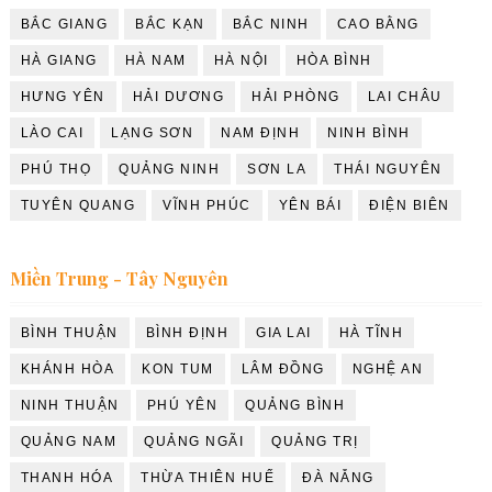
BẮC GIANG
BẮC KẠN
BẮC NINH
CAO BẰNG
HÀ GIANG
HÀ NAM
HÀ NỘI
HÒA BÌNH
HƯNG YÊN
HẢI DƯƠNG
HẢI PHÒNG
LAI CHÂU
LÀO CAI
LẠNG SƠN
NAM ĐỊNH
NINH BÌNH
PHÚ THỌ
QUẢNG NINH
SƠN LA
THÁI NGUYÊN
TUYÊN QUANG
VĨNH PHÚC
YÊN BÁI
ĐIỆN BIÊN
Miền Trung - Tây Nguyên
BÌNH THUẬN
BÌNH ĐỊNH
GIA LAI
HÀ TĨNH
KHÁNH HÒA
KON TUM
LÂM ĐỒNG
NGHỆ AN
NINH THUẬN
PHÚ YÊN
QUẢNG BÌNH
QUẢNG NAM
QUẢNG NGÃI
QUẢNG TRỊ
THANH HÓA
THỪA THIÊN HUẾ
ĐÀ NẴNG