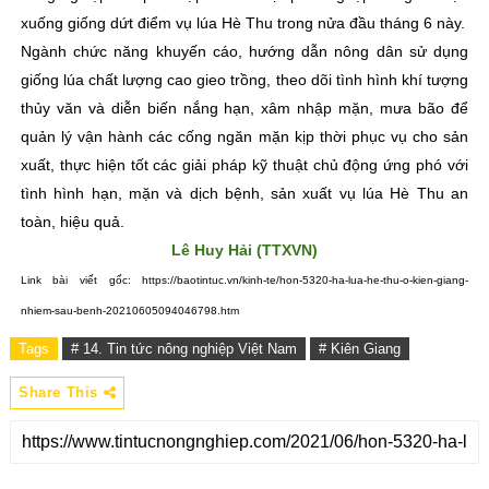
xuống giống dứt điểm vụ lúa Hè Thu trong nửa đầu tháng 6 này.
Ngành chức năng khuyến cáo, hướng dẫn nông dân sử dụng
giống lúa chất lượng cao gieo trồng, theo dõi tình hình khí tượng
thủy văn và diễn biến nắng hạn, xâm nhập mặn, mưa bão để
quản lý vận hành các cống ngăn mặn kịp thời phục vụ cho sản
xuất, thực hiện tốt các giải pháp kỹ thuật chủ động ứng phó với
tình hình hạn, mặn và dịch bệnh, sản xuất vụ lúa Hè Thu an
toàn, hiệu quả.
Lê Huy Hải (TTXVN)
Link bài viết gốc: https://baotintuc.vn/kinh-te/hon-5320-ha-lua-he-thu-o-kien-giang-
nhiem-sau-benh-20210605094046798.htm
Tags
# 14. Tin tức nông nghiệp Việt Nam
# Kiên Giang
Share This