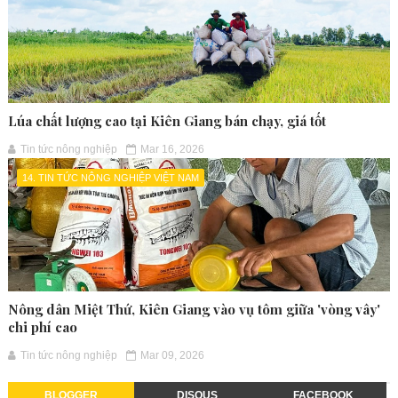
Lúa chất lượng cao tại Kiên Giang bán chạy, giá tốt
Tin tức nông nghiệp
Mar 16, 2026
14. TIN TỨC NÔNG NGHIỆP VIỆT NAM
Nông dân Miệt Thứ, Kiên Giang vào vụ tôm giữa 'vòng vây'
chi phí cao
Tin tức nông nghiệp
Mar 09, 2026
BLOGGER
DISQUS
FACEBOOK