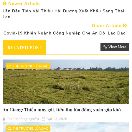
Newer Article
Lần Đầu Tiên Vải Thiều Hải Dương Xuất Khẩu Sang Thái
Lan
Older Article
Covid-19 Khiến Ngành Công Nghiệp Chè Ấn Độ 'lao Đao'
RELATED POST
View More
02. THỊ TRƯỜNG LÚA GẠO
An Giang: Thiếu máy gặt, tiêu thụ lúa đông xuân gặp khó
Tin tức nông nghiệp
Apr 13, 2026
02. THỊ TRƯỜNG LÚA GẠO