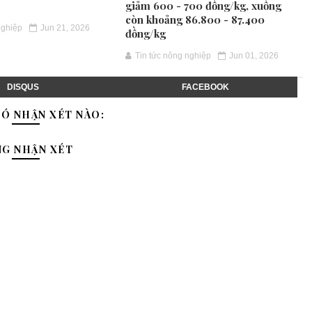
giảm 600 - 700 đồng/kg, xuống
còn khoảng 86.800 - 87.400
nghiệp
Jun 21, 2026
đồng/kg
Tin tức nông nghiệp
Jun 01, 2026
DISQUS
FACEBOOK
Ó NHẬN XÉT NÀO:
NG NHẬN XÉT