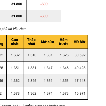
à phê tại Việt Nam
- London, Anh) - Nguồn: giacaphe/theice.com