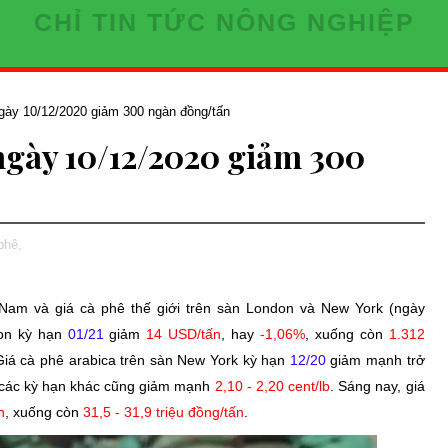
CHỈ TIN TỨC NÔNG NGHIỆP
gày 10/12/2020 giảm 300 ngàn đồng/tấn
ngày 10/12/2020 giảm 300
phê,
ệt Nam và giá cà phê thế giới trên sàn London và New York (ngày
don kỳ hạn
01/21
giảm
14 USD/tấn
, hay
-1,06%
, xuống còn
1.312
Giá cà phê arabica trên sàn New York kỳ hạn
12/20
giảm mạnh trở
 các kỳ hạn khác cũng giảm mạnh
2,10 - 2,20 cent/lb
. Sáng nay, giá
n
, xuống còn
31,5 - 31,9 triệu đồng/tấn
.