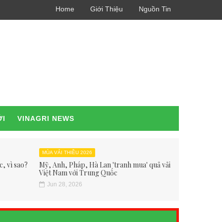
Home
Giới Thiệu
Nguồn Tin
ỚI
VINAGRI NEWS
MÙA VẢI THIỀU 2026
, vì sao?
Mỹ, Anh, Pháp, Hà Lan 'tranh mua' quả vải
Việt Nam với Trung Quốc
Jun 28, 2026