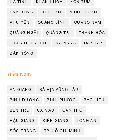
HÀ TĨNH
KHÁNH HÒA
KON TUM
LÂM ĐỒNG
NGHỆ AN
NINH THUẬN
PHÚ YÊN
QUẢNG BÌNH
QUẢNG NAM
QUẢNG NGÃI
QUẢNG TRỊ
THANH HÓA
THỪA THIÊN HUẾ
ĐÀ NẴNG
ĐĂK LĂK
ĐĂK NÔNG
Miền Nam
AN GIANG
BÀ RỊA VŨNG TÀU
BÌNH DƯƠNG
BÌNH PHƯỚC
BẠC LIÊU
BẾN TRE
CÀ MAU
CẦN THƠ
HẬU GIANG
KIÊN GIANG
LONG AN
SÓC TRĂNG
TP. HỒ CHÍ MINH