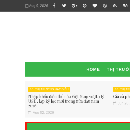
Aug 9, 2026
HOME
THỊ TRƯ
06. THỊ TRƯỜNG HẠT ĐIỀU
03. THỊ 
Nhập khẩu điều thô của Việt Nam vượt 3 tỷ
Giá cà ph
USD, lập kỷ lục mới trong nửa đầu năm
Jun 28,
2026
Aug 02, 2026