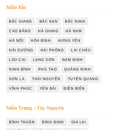
Miền Bắc
BẮC GIANG
BẮC KẠN
BẮC NINH
CAO BẰNG
HÀ GIANG
HÀ NAM
HÀ NỘI
HÒA BÌNH
HƯNG YÊN
HẢI DƯƠNG
HẢI PHÒNG
LAI CHÂU
LÀO CAI
LẠNG SƠN
NAM ĐỊNH
NINH BÌNH
PHÚ THỌ
QUẢNG NINH
SƠN LA
THÁI NGUYÊN
TUYÊN QUANG
VĨNH PHÚC
YÊN BÁI
ĐIỆN BIÊN
Miền Trung - Tây Nguyên
BÌNH THUẬN
BÌNH ĐỊNH
GIA LAI