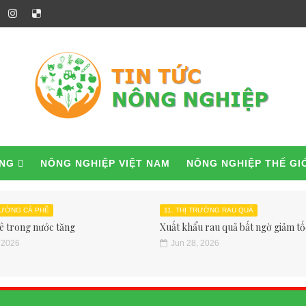
ỜNG
NÔNG NGHIỆP VIỆT NAM
NÔNG NGHIỆP THẾ GI
TRƯỜNG CÀ PHÊ
11. THỊ TRƯỜNG RAU QUẢ
ê trong nước tăng
Xuất khẩu rau quả bất ngờ giảm tốc
 2026
Jun 28, 2026