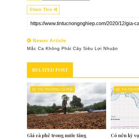
Share This
Newer Article
Mắc Ca Không Phải Cây Siêu Lợi Nhuận
RELATED POST
03. THỊ TRƯỜNG CÀ PHÊ
03. THỊ TRƯ
Giá cà phê trong nước tăng
Có nên kỳ v