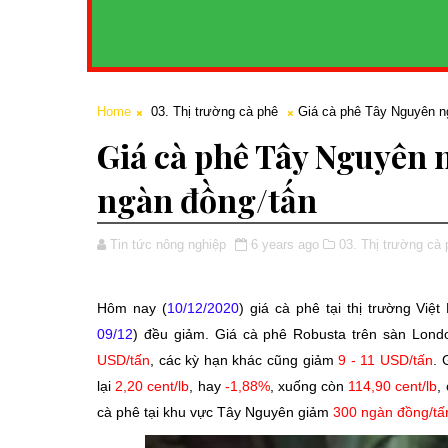
Home
03. Thị trường cà phê
Giá cà phê Tây Nguyên n
Giá cà phê Tây Nguyên 
ngàn đồng/tấn
Tin tức nông nghiệp
6 years ago
03. Thị trường cà 
Hôm nay (
10/12/2020
) giá cà phê tại thị trường Vi
09/12
) đều giảm. Giá cà phê Robusta trên sàn Lon
USD/tấn
, các kỳ hạn khác cũng giảm
9 - 11 USD/tấn
. 
lại
2,20 cent/lb
, hay
-1,88%
, xuống còn
114,90 cent/lb
,
cà phê tại khu vực Tây Nguyên giảm
300 ngàn đồng/tấ