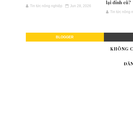
lại đỉnh cũ?
Tin tức nông nghiệp
Jun 28, 2026
Tin tức nông 
BLOGGER
KHÔNG C
ĐĂ