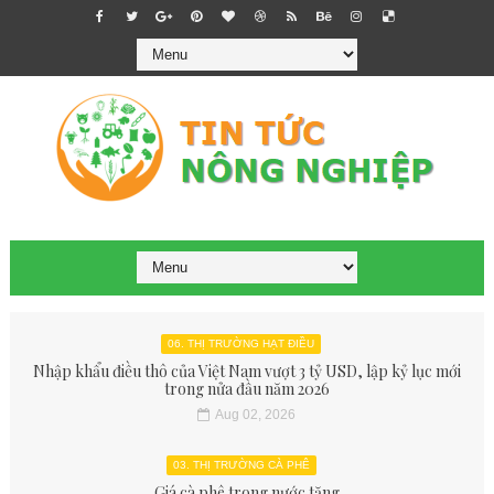
06. THỊ TRƯỜNG HẠT ĐIỀU
Nhập khẩu điều thô của Việt Nam vượt 3 tỷ USD, lập kỷ lục mới
trong nửa đầu năm 2026
Aug 02, 2026
03. THỊ TRƯỜNG CÀ PHÊ
Giá cà phê trong nước tăng