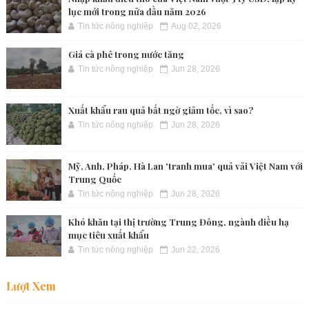
lục mới trong nửa đầu năm 2026
Tin tức nông nghiệp
Aug 02, 2026
Giá cà phê trong nước tăng
Tin tức nông nghiệp
Jun 28, 2026
Xuất khẩu rau quả bất ngờ giảm tốc, vì sao?
Tin tức nông nghiệp
Jun 28, 2026
Mỹ, Anh, Pháp, Hà Lan 'tranh mua' quả vải Việt Nam với
Trung Quốc
Tin tức nông nghiệp
Jun 28, 2026
Khó khăn tại thị trường Trung Đông, ngành điều hạ
mục tiêu xuất khẩu
Tin tức nông nghiệp
Jun 22, 2026
Lượt Xem