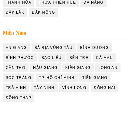
THANH HÓA
THỪA THIÊN HUẾ
ĐÀ NẴNG
ĐĂK LĂK
ĐĂK NÔNG
Miền Nam
AN GIANG
BÀ RỊA VŨNG TÀU
BÌNH DƯƠNG
BÌNH PHƯỚC
BẠC LIÊU
BẾN TRE
CÀ MAU
CẦN THƠ
HẬU GIANG
KIÊN GIANG
LONG AN
SÓC TRĂNG
TP. HỒ CHÍ MINH
TIỀN GIANG
TRÀ VINH
TÂY NINH
VĨNH LONG
ĐỒNG NAI
ĐỒNG THÁP