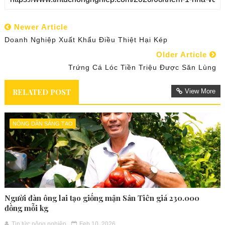
Newer Article
Doanh Nghiệp Xuất Khẩu Điều Thiệt Hại Kép
Older Article
Trứng Cá Lóc Tiền Triệu Được Săn Lùng
RELATED POST
View More
NÔNG DÂN SÁNG TẠO
Người đàn ông lai tạo giống mận Sân Tiên giá 230.000
đồng mỗi kg
Tin tức nông nghiệp
Feb 10, 2026