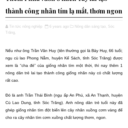
thành công nhãn tím lạ mắt, thơm ngon
Tin tức nông nghiệp
6 years ago
Nông dân sáng tạo,
Sóc
Trăng,
Nếu như ông Trần Văn Huy (tên thường gọi là Bảy Huy, 66 tuổi;
ngụ cù lao Phong Nẫm, huyện Kế Sách, tỉnh Sóc Trăng) được
xem là “cha đẻ” của giống nhãn tím một thời, thì nay thêm 1
nông dân trẻ lai tạo thành công giống nhãn này có chất lượng
rất cao.
Đó là anh Trần Thái Bình (ngụ ấp An Phú, xã An Thạnh, huyện
Cù Lao Dung, tỉnh Sóc Trăng). Anh nông dân trẻ tuổi này đã
ghép giống nhãn tím đột biến lên cây nhãn xuồng cơm vàng để
cho ra cây nhãn tím cơm xuồng chất lượng thơm, ngon.