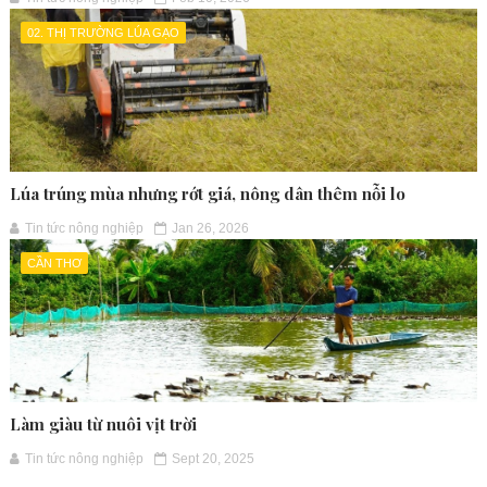
02. THỊ TRƯỜNG LÚA GẠO
Lúa trúng mùa nhưng rớt giá, nông dân thêm nỗi lo
Tin tức nông nghiệp
Jan 26, 2026
CẦN THƠ
Làm giàu từ nuôi vịt trời
Tin tức nông nghiệp
Sept 20, 2025