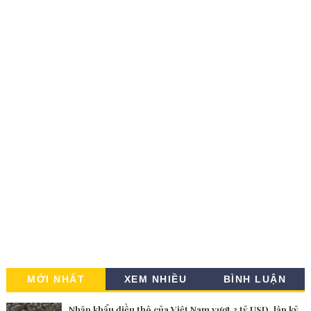
MỚI NHẤT
XEM NHIỀU
BÌNH LUẬN
Nhập khẩu điều thô của Việt Nam vượt 3 tỷ USD, lập kỷ