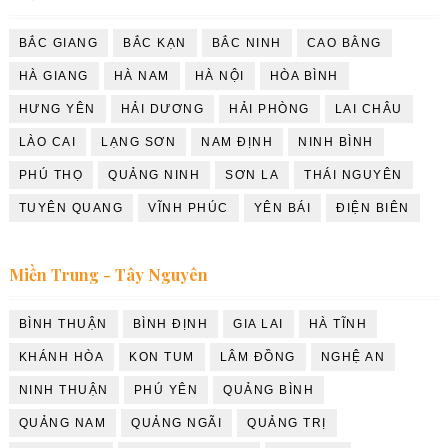
BẮC GIANG
BẮC KẠN
BẮC NINH
CAO BẰNG
HÀ GIANG
HÀ NAM
HÀ NỘI
HÒA BÌNH
HƯNG YÊN
HẢI DƯƠNG
HẢI PHÒNG
LAI CHÂU
LÀO CAI
LẠNG SƠN
NAM ĐỊNH
NINH BÌNH
PHÚ THỌ
QUẢNG NINH
SƠN LA
THÁI NGUYÊN
TUYÊN QUANG
VĨNH PHÚC
YÊN BÁI
ĐIỆN BIÊN
Miền Trung - Tây Nguyên
BÌNH THUẬN
BÌNH ĐỊNH
GIA LAI
HÀ TĨNH
KHÁNH HÒA
KON TUM
LÂM ĐỒNG
NGHỆ AN
NINH THUẬN
PHÚ YÊN
QUẢNG BÌNH
QUẢNG NAM
QUẢNG NGÃI
QUẢNG TRỊ