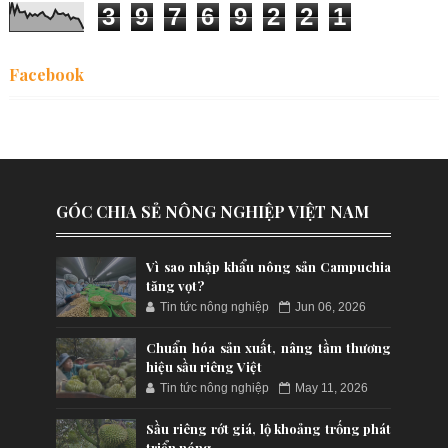
3
9
7
6
9
2
2
1
Facebook
GÓC CHIA SẺ NÔNG NGHIỆP VIỆT NAM
Vì sao nhập khẩu nông sản Campuchia
tăng vọt?
Tin tức nông nghiệp
Jun 06, 2026
Chuẩn hóa sản xuất, nâng tầm thương
hiệu sầu riêng Việt
Tin tức nông nghiệp
May 11, 2026
Sầu riêng rớt giá, lộ khoảng trống phát
triển nóng