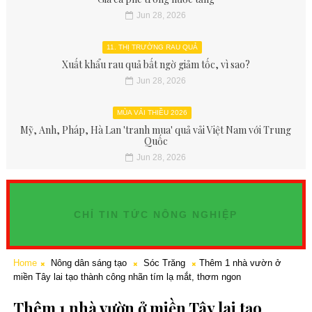
Jun 28, 2026
11. THỊ TRƯỜNG RAU QUẢ
Xuất khẩu rau quả bất ngờ giảm tốc, vì sao?
Jun 28, 2026
MÙA VẢI THIỀU 2026
Mỹ, Anh, Pháp, Hà Lan 'tranh mua' quả vải Việt Nam với Trung
Quốc
Jun 28, 2026
CHỈ TIN TỨC NÔNG NGHIỆP
Home
Nông dân sáng tạo
Sóc Trăng
Thêm 1 nhà vườn ở
miền Tây lai tạo thành công nhãn tím lạ mắt, thơm ngon
Thêm 1 nhà vườn ở miền Tây lai tạo