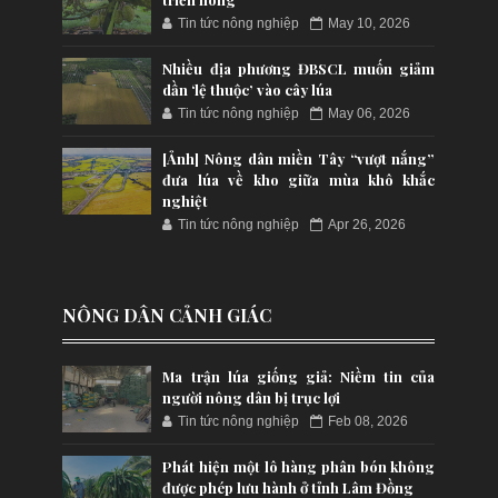
Tin tức nông nghiệp
May 10, 2026
Nhiều địa phương ĐBSCL muốn giảm
dần ‘lệ thuộc’ vào cây lúa
Tin tức nông nghiệp
May 06, 2026
[Ảnh] Nông dân miền Tây “vượt nắng”
đưa lúa về kho giữa mùa khô khắc
nghiệt
Tin tức nông nghiệp
Apr 26, 2026
NÔNG DÂN CẢNH GIÁC
Ma trận lúa giống giả: Niềm tin của
người nông dân bị trục lợi
Tin tức nông nghiệp
Feb 08, 2026
Phát hiện một lô hàng phân bón không
được phép lưu hành ở tỉnh Lâm Đồng