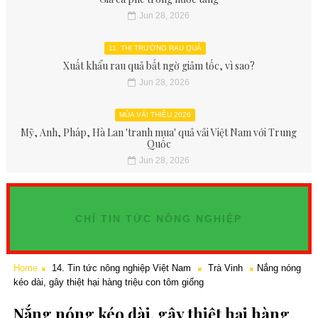
Jun 28, 2026
11. THỊ TRƯỜNG RAU QUẢ
Xuất khẩu rau quả bất ngờ giảm tốc, vì sao?
Jun 28, 2026
MÙA VẢI THIỀU 2026
Mỹ, Anh, Pháp, Hà Lan 'tranh mua' quả vải Việt Nam với Trung
Quốc
Jun 28, 2026
CHỈ TIN TỨC NÔNG NGHIỆP
Home
14. Tin tức nông nghiệp Việt Nam
Trà Vinh
Nắng nóng
kéo dài, gây thiệt hại hàng triệu con tôm giống
Nắng nóng kéo dài, gây thiệt hại hàng