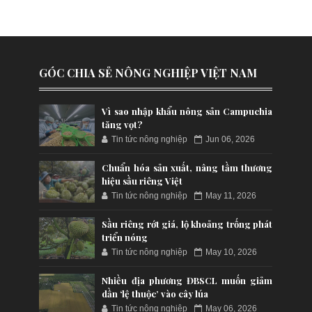
GÓC CHIA SẺ NÔNG NGHIỆP VIỆT NAM
Vì sao nhập khẩu nông sản Campuchia
tăng vọt?
Tin tức nông nghiệp
Jun 06, 2026
Chuẩn hóa sản xuất, nâng tầm thương
hiệu sầu riêng Việt
Tin tức nông nghiệp
May 11, 2026
Sầu riêng rớt giá, lộ khoảng trống phát
triển nóng
Tin tức nông nghiệp
May 10, 2026
Nhiều địa phương ĐBSCL muốn giảm
dần ‘lệ thuộc’ vào cây lúa
Tin tức nông nghiệp
May 06, 2026