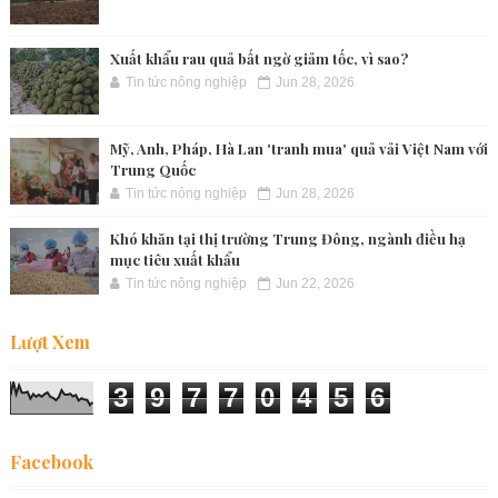
Xuất khẩu rau quả bất ngờ giảm tốc, vì sao?
Tin tức nông nghiệp
Jun 28, 2026
Mỹ, Anh, Pháp, Hà Lan 'tranh mua' quả vải Việt Nam với
Trung Quốc
Tin tức nông nghiệp
Jun 28, 2026
Khó khăn tại thị trường Trung Đông, ngành điều hạ
mục tiêu xuất khẩu
Tin tức nông nghiệp
Jun 22, 2026
Lượt Xem
3
9
7
7
0
4
5
6
Facebook