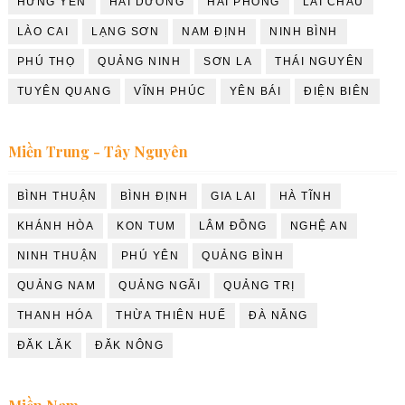
HƯNG YÊN
HẢI DƯƠNG
HẢI PHÒNG
LAI CHÂU
LÀO CAI
LẠNG SƠN
NAM ĐỊNH
NINH BÌNH
PHÚ THỌ
QUẢNG NINH
SƠN LA
THÁI NGUYÊN
TUYÊN QUANG
VĨNH PHÚC
YÊN BÁI
ĐIỆN BIÊN
Miền Trung - Tây Nguyên
BÌNH THUẬN
BÌNH ĐỊNH
GIA LAI
HÀ TĨNH
KHÁNH HÒA
KON TUM
LÂM ĐỒNG
NGHỆ AN
NINH THUẬN
PHÚ YÊN
QUẢNG BÌNH
QUẢNG NAM
QUẢNG NGÃI
QUẢNG TRỊ
THANH HÓA
THỪA THIÊN HUẾ
ĐÀ NẴNG
ĐĂK LĂK
ĐĂK NÔNG