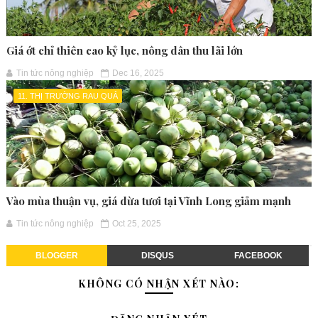
Giá ớt chỉ thiên cao kỷ lục, nông dân thu lãi lớn
Tin tức nông nghiệp
Dec 16, 2025
11. THỊ TRƯỜNG RAU QUẢ
Vào mùa thuận vụ, giá dừa tươi tại Vĩnh Long giảm mạnh
Tin tức nông nghiệp
Oct 25, 2025
BLOGGER
DISQUS
FACEBOOK
KHÔNG CÓ NHẬN XÉT NÀO: