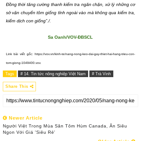
Đồng thời tăng cường thanh kiểm tra ngăn chặn, xử lý những cơ
sở vận chuyển tôm giống tỉnh ngoài vào mà không qua kiểm tra,
kiểm dịch con giống”./.
Sa Oanh/VOV-ĐBSCL
Link bài viết gốc: https://vov.vn/kinh-te/nang-nong-keo-dai-gay-thiet-hai-hang-trieu-con-
tom-giong-1049400.vov.
Tags
# 14. Tin tức nông nghiệp Việt Nam
# Trà Vinh
Share This
Newer Article
Người Việt Trong Mùa Săn Tôm Hùm Canada, Ăn Siêu
Ngon Với Giá 'siêu Rẻ'