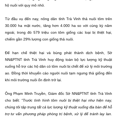
hộ nuôi với quy mô nhỏ.
Từ đầu vụ đến nay, nông dân tỉnh Trà Vinh thả nuôi tôm trên
30.000 ha mặt nước, tăng hơn 4.000 ha so với cùng kỳ năm
ngoái, trong đó 579 triệu con tôm giống các loại bị thiệt hại,
chiếm gần 29% lượng con giống thả nuôi.
Để hạn chế thiệt hại và bùng phát thành dịch bệnh, Sở
NN&PTNT tỉnh Trà Vinh huy động toàn bộ lực lượng kỹ thuật
xuống hỗ trợ các hộ dân có tôm nuôi bị chết để xử lý môi trường
ao. Đồng thời khuyến cáo người nuôi tạm ngưng thả giống đến
khi môi trường nuôi ổn định trở lại.
Ông Phạm Minh Truyền, Giám đốc Sở NN&PTNT tỉnh Trà Vinh
cho biết:
“Trước tình hình tôm nuôi bị thiệt hại như hiện nay,
chúng tôi tập trung tất cả lực lượng kỹ thuật xuống địa bàn để hỗ
trợ tư vấn phương pháp phòng trị bệnh, xử lý để tránh lay lan.