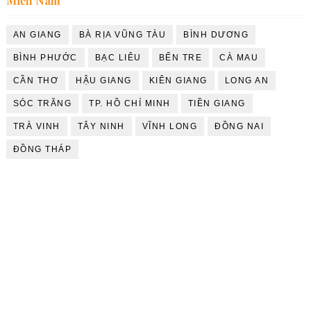
Miền Nam
AN GIANG
BÀ RỊA VŨNG TÀU
BÌNH DƯƠNG
BÌNH PHƯỚC
BẠC LIÊU
BẾN TRE
CÀ MAU
CẦN THƠ
HẬU GIANG
KIÊN GIANG
LONG AN
SÓC TRĂNG
TP. HỒ CHÍ MINH
TIỀN GIANG
TRÀ VINH
TÂY NINH
VĨNH LONG
ĐỒNG NAI
ĐỒNG THÁP