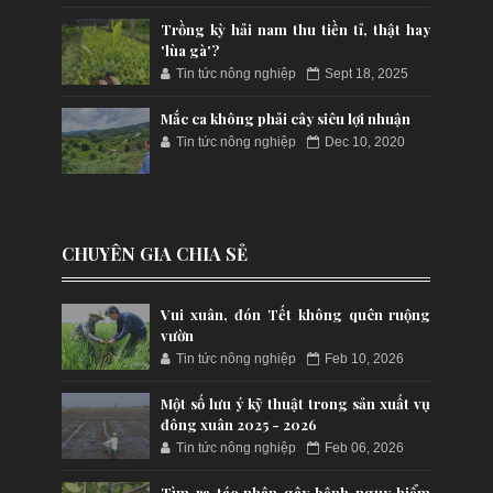
Trồng kỳ hải nam thu tiền tỉ, thật hay
'lùa gà'?
Tin tức nông nghiệp
Sept 18, 2025
Mắc ca không phải cây siêu lợi nhuận
Tin tức nông nghiệp
Dec 10, 2020
CHUYÊN GIA CHIA SẺ
Vui xuân, đón Tết không quên ruộng
vườn
Tin tức nông nghiệp
Feb 10, 2026
Một số lưu ý kỹ thuật trong sản xuất vụ
đông xuân 2025 - 2026
Tin tức nông nghiệp
Feb 06, 2026
Tìm ra tác nhân gây bệnh nguy hiểm