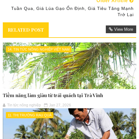
Older Article
Tuần Qua, Giá Lúa Gạo Ổn Định, Giá Tiêu Tăng Mạnh
Trở Lại
RELATED POST
View More
14. TIN TỨC NÔNG NGHIỆP VIỆT NAM
Tiềm năng làm giàu từ trái quách tại Trà Vinh
Tin tức nông nghiệp
Jan 27, 2026
11. THỊ TRƯỜNG RAU QUẢ