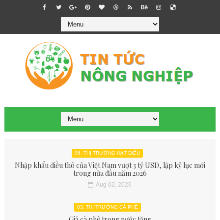
06. THỊ TRƯỜNG HẠT ĐIỀU
Nhập khẩu điều thô của Việt Nam vượt 3 tỷ USD, lập kỷ lục mới
trong nửa đầu năm 2026
Aug 02, 2026
03. THỊ TRƯỜNG CÀ PHÊ
Giá cà phê trong nước tăng