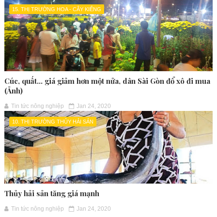
15. THỊ TRƯỜNG HOA - CÂY KIỂNG
Cúc, quất... giá giảm hơn một nửa, dân Sài Gòn đổ xô đi mua
(Ảnh)
Tin tức nông nghiệp
Jan 24, 2020
10. THỊ TRƯỜNG THỦY HẢI SẢN
Thủy hải sản tăng giá mạnh
Tin tức nông nghiệp
Jan 24, 2020