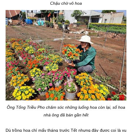
Chậu chờ vô hoa
Ông Tống Triều Pho chăm sóc những luống hoa còn lại, số hoa
nhà ông đã bán gần hết
Dù trồng hoa chỉ mấy tháng trước Tết nhưng đây được coi là vụ