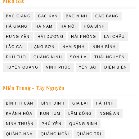
Miền Bắc
BẮC GIANG
BẮC KẠN
BẮC NINH
CAO BẰNG
HÀ GIANG
HÀ NAM
HÀ NỘI
HÒA BÌNH
HƯNG YÊN
HẢI DƯƠNG
HẢI PHÒNG
LAI CHÂU
LÀO CAI
LẠNG SƠN
NAM ĐỊNH
NINH BÌNH
PHÚ THỌ
QUẢNG NINH
SƠN LA
THÁI NGUYÊN
TUYÊN QUANG
VĨNH PHÚC
YÊN BÁI
ĐIỆN BIÊN
Miền Trung - Tây Nguyên
BÌNH THUẬN
BÌNH ĐỊNH
GIA LAI
HÀ TĨNH
KHÁNH HÒA
KON TUM
LÂM ĐỒNG
NGHỆ AN
NINH THUẬN
PHÚ YÊN
QUẢNG BÌNH
QUẢNG NAM
QUẢNG NGÃI
QUẢNG TRỊ