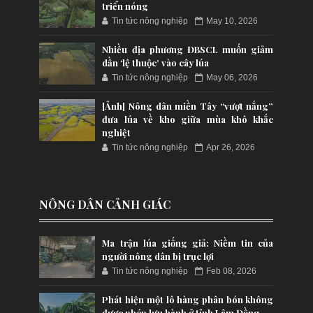
triển nóng
Tin tức nông nghiệp
May 10, 2026
Nhiều địa phương ĐBSCL muốn giảm
dần ‘lệ thuộc’ vào cây lúa
Tin tức nông nghiệp
May 06, 2026
[Ảnh] Nông dân miền Tây “vượt nắng”
đưa lúa về kho giữa mùa khô khắc
nghiệt
Tin tức nông nghiệp
Apr 26, 2026
NÔNG DÂN CẢNH GIÁC
Ma trận lúa giống giả: Niềm tin của
người nông dân bị trục lợi
Tin tức nông nghiệp
Feb 08, 2026
Phát hiện một lô hàng phân bón không
được phép lưu hành ở tỉnh Lâm Đồng