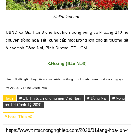
Nhiều loại hoa
UBND xã Gia Tân 3 cho biết hiện trong vùng có khoảng 240 hộ
chuyên trồng hoa Tết, cung cấp một lượng lớn cho thị trường tết
ở các tỉnh Đồng Nai, Bình Dương, TP HCM...
X.Hoàng (Báo NLĐ)
Link bài viết gốc: https://nld.com.vn/kinh-te/lang-hoa-lon-nhat-dong-nai-ron-ra-ngay-can-
tet-20200121215923591.htm
Tags
# 14. Tin tức nông nghiệp Việt Nam
# Đồng Nai
# Nông
sản Tết Canh Tý 2020
Share This