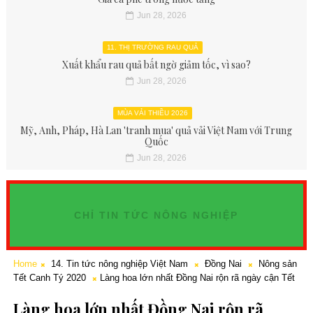
Jun 28, 2026
11. THỊ TRƯỜNG RAU QUẢ
Xuất khẩu rau quả bất ngờ giảm tốc, vì sao?
Jun 28, 2026
MÙA VẢI THIỀU 2026
Mỹ, Anh, Pháp, Hà Lan 'tranh mua' quả vải Việt Nam với Trung
Quốc
Jun 28, 2026
CHỈ TIN TỨC NÔNG NGHIỆP
Home
14. Tin tức nông nghiệp Việt Nam
Đồng Nai
Nông sản
Tết Canh Tý 2020
Làng hoa lớn nhất Đồng Nai rộn rã ngày cận Tết
Làng hoa lớn nhất Đồng Nai rộn rã