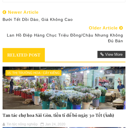
Newer Article
Bưởi Tết Dồi Dào, Giá Không Cao
Older Article
Lan Hồ Điệp Hàng Chục Triệu Đồng/chậu Nhưng Không
Đủ Bán
RELATED POST
View More
15. THỊ TRƯỜNG HOA - CÂY KIỂNG
Tan tác chợ hoa Sài Gòn, tiền tỉ đổ bỏ ngày 30 Tết (Ảnh)
Tin tức nông nghiệp
Jan 24, 2020