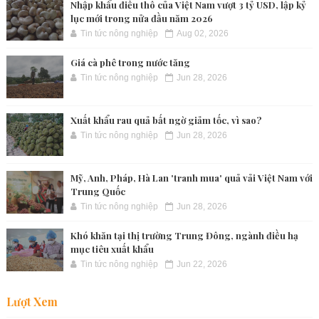
Nhập khẩu điều thô của Việt Nam vượt 3 tỷ USD, lập kỷ
lục mới trong nửa đầu năm 2026
Tin tức nông nghiệp
Aug 02, 2026
Giá cà phê trong nước tăng
Tin tức nông nghiệp
Jun 28, 2026
Xuất khẩu rau quả bất ngờ giảm tốc, vì sao?
Tin tức nông nghiệp
Jun 28, 2026
Mỹ, Anh, Pháp, Hà Lan 'tranh mua' quả vải Việt Nam với
Trung Quốc
Tin tức nông nghiệp
Jun 28, 2026
Khó khăn tại thị trường Trung Đông, ngành điều hạ
mục tiêu xuất khẩu
Tin tức nông nghiệp
Jun 22, 2026
Lượt Xem