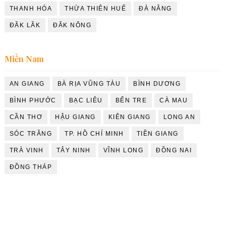
THANH HÓA
THỪA THIÊN HUẾ
ĐÀ NẴNG
ĐĂK LĂK
ĐĂK NÔNG
Miền Nam
AN GIANG
BÀ RỊA VŨNG TÀU
BÌNH DƯƠNG
BÌNH PHƯỚC
BẠC LIÊU
BẾN TRE
CÀ MAU
CẦN THƠ
HẬU GIANG
KIÊN GIANG
LONG AN
SÓC TRĂNG
TP. HỒ CHÍ MINH
TIỀN GIANG
TRÀ VINH
TÂY NINH
VĨNH LONG
ĐỒNG NAI
ĐỒNG THÁP