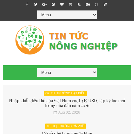
06. THỊ TRƯỜNG HẠT ĐIỀU
Nhập khẩu điều thô của Việt Nam vượt 3 tỷ USD, lập kỷ lục mới
trong nửa đầu năm 2026
Aug 02, 2026
03. THỊ TRƯỜNG CÀ PHÊ
Giá cà phê trong nước tăng