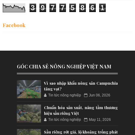
3
9
7
7
5
8
6
1
Facebook
GÓC CHIA SẺ NÔNG NGHIỆP VIỆT NAM
Vì sao nhập khẩu nông sản Campuchia
tăng vọt?
Tin tức nông nghiệp
Jun 06, 2026
Chuẩn hóa sản xuất, nâng tầm thương
hiệu sầu riêng Việt
Tin tức nông nghiệp
May 11, 2026
Sầu riêng rớt giá, lộ khoảng trống phát