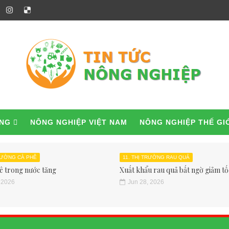
ỜNG
NÔNG NGHIỆP VIỆT NAM
NÔNG NGHIỆP THẾ GI
TRƯỜNG CÀ PHÊ
11. THỊ TRƯỜNG RAU QUẢ
ê trong nước tăng
Xuất khẩu rau quả bất ngờ giảm tốc
 2026
Jun 28, 2026