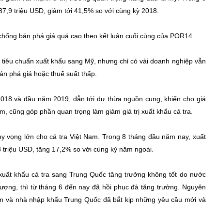
87,9 triệu USD, giảm tới 41,5% so với cùng kỳ 2018.
chống bán phá giá quá cao theo kết luận cuối cùng của POR14.
ủ tiêu chuẩn xuất khẩu sang Mỹ, nhưng chỉ có vài doanh nghiệp vẫn
án phá giá hoặc thuế suất thấp.
018 và đầu năm 2019, dẫn tới dư thừa nguồn cung, khiến cho giá
m, cũng góp phần quan trọng làm giảm giá trị xuất khẩu cá tra.
y vọng lớn cho cá tra Việt Nam. Trong 8 tháng đầu năm nay, xuất
 triệu USD, tăng 17,2% so với cùng kỳ năm ngoái.
xuất khẩu cá tra sang Trung Quốc tăng trưởng không tốt do nước
lượng, thì từ tháng 6 đến nay đã hồi phục đà tăng trưởng. Nguyên
am và nhà nhập khẩu Trung Quốc đã bắt kịp những yêu cầu mới và