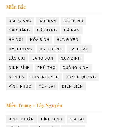
Miền Bắc
BẮC GIANG
BẮC KẠN
BẮC NINH
CAO BẰNG
HÀ GIANG
HÀ NAM
HÀ NỘI
HÒA BÌNH
HƯNG YÊN
HẢI DƯƠNG
HẢI PHÒNG
LAI CHÂU
LÀO CAI
LẠNG SƠN
NAM ĐỊNH
NINH BÌNH
PHÚ THỌ
QUẢNG NINH
SƠN LA
THÁI NGUYÊN
TUYÊN QUANG
VĨNH PHÚC
YÊN BÁI
ĐIỆN BIÊN
Miền Trung - Tây Nguyên
BÌNH THUẬN
BÌNH ĐỊNH
GIA LAI