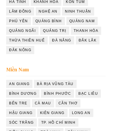
HÀ TĨNH
KHÁNH HÒA
KON TUM
LÂM ĐỒNG
NGHỆ AN
NINH THUẬN
PHÚ YÊN
QUẢNG BÌNH
QUẢNG NAM
QUẢNG NGÃI
QUẢNG TRỊ
THANH HÓA
THỪA THIÊN HUẾ
ĐÀ NẴNG
ĐĂK LĂK
ĐĂK NÔNG
Miền Nam
AN GIANG
BÀ RỊA VŨNG TÀU
BÌNH DƯƠNG
BÌNH PHƯỚC
BẠC LIÊU
BẾN TRE
CÀ MAU
CẦN THƠ
HẬU GIANG
KIÊN GIANG
LONG AN
SÓC TRĂNG
TP. HỒ CHÍ MINH