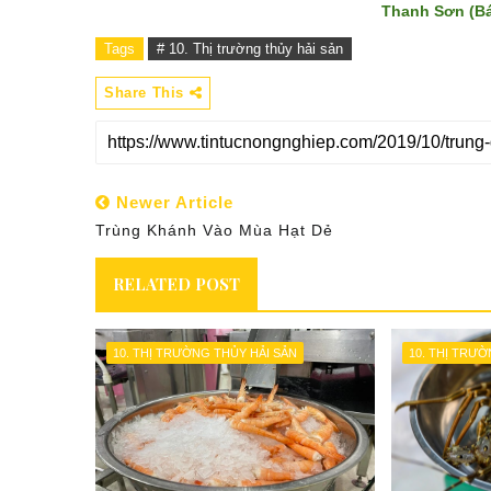
Thanh Sơn (Bá
Tags
# 10. Thị trường thủy hải sản
Share This
Newer Article
Trùng Khánh Vào Mùa Hạt Dẻ
RELATED POST
10. THỊ TRƯỜNG THỦY HẢI SẢN
10. THỊ TRƯ