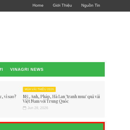
Home
Giới Thiệu
Nguồn Tin
ỚI
VINAGRI NEWS
MÙA VẢI THIỀU 2026
, vì sao?
Mỹ, Anh, Pháp, Hà Lan 'tranh mua' quả vải
Việt Nam với Trung Quốc
Jun 28, 2026