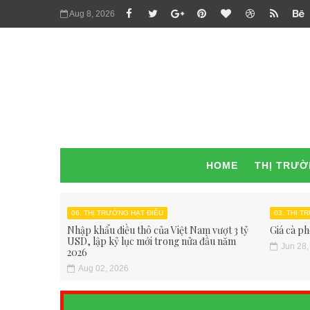
Aug 8, 2026
HOME
THỊ TRƯ
06. THỊ TRƯỜNG HẠT ĐIỀU
03. THỊ 
Nhập khẩu điều thô của Việt Nam vượt 3 tỷ
Giá cà ph
USD, lập kỷ lục mới trong nửa đầu năm
Jun 28,
2026
Aug 02, 2026