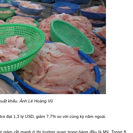
 xuất khẩu. Ảnh Lê Hoàng Vũ
tra đạt 1,3 tỷ USD, giảm 7,7% so với cùng kỳ năm ngoái.
t giảm rất mạnh ở thị trường quan trọng hàng đầu là Mỹ. Trong 8