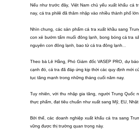
Nếu như trước đây, Việt Nam chủ yếu xuất khẩu cá t
nay, cá tra philê đã thâm nhập vào nhiều thành phố l
Nhìn chung, các sản phẩm cá tra xuất khầu sang Trung
con xẻ bướm tẩm muối đông lạnh, bong bóng cá tra sấy
nguyên con đông lạnh, bao tử cá tra đông lạnh...
Theo bà Lê Hằng, Phó Giám đốc VASEP PRO, dự báo n
cạnh đó, cá tra đã đáp ứng kịp thời các quy định mới c
tục tăng mạnh trong những tháng cuối năm nay.
Tuy nhiên, với thu nhập gia tăng, người Trung Quốc
thực phẩm, đạt tiêu chuẩn như xuất sang Mỹ, EU, Nhậ
Bởi thế, các doanh nghiệp xuất khẩu cá tra sang Tr
vững được thị trường quan trọng này.