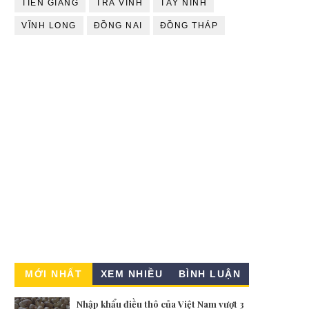
TIỀN GIANG
TRÀ VINH
TÂY NINH
VĨNH LONG
ĐỒNG NAI
ĐỒNG THÁP
MỚI NHẤT
XEM NHIỀU
BÌNH LUẬN
Nhập khẩu điều thô của Việt Nam vượt 3