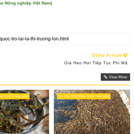
o Nông nghiệp Việt Nam)
Older Article
Giá Heo Hơi Tiếp Tục Phi Mã
View More
ỜNG THỦY HẢI SẢN
10. THỊ TRƯỜNG THỦY HẢI SẢN