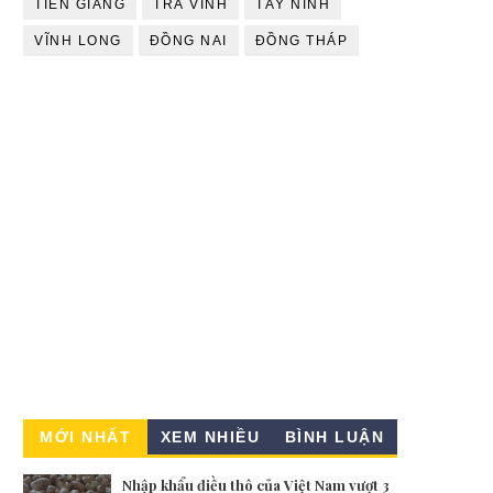
TIỀN GIANG
TRÀ VINH
TÂY NINH
VĨNH LONG
ĐỒNG NAI
ĐỒNG THÁP
MỚI NHẤT
XEM NHIỀU
BÌNH LUẬN
Nhập khẩu điều thô của Việt Nam vượt 3