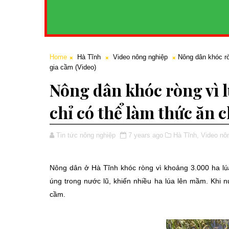
Home
Hà Tĩnh
Video nông nghiệp
Nông dân khóc rò
gia cầm (Video)
Nông dân khóc ròng vì 
chỉ có thể làm thức ăn c
Tin tức nông nghiệp
7 years ago
Hà Tĩnh,
Video nô
Nông dân ở Hà Tĩnh khóc ròng vì khoảng 3.000 ha lúa
úng trong nước lũ, khiến nhiều ha lúa lên mầm. Khi nư
cầm.