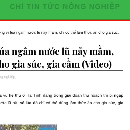
CHỈ TIN TỨC NÔNG NGHIỆP
ng vì lúa ngâm nước lũ nảy mầm, chỉ có thể làm thức ăn cho gia súc,
lúa ngâm nước lũ nảy mầm,
ho gia súc, gia cầm (Video)
ng nghiệp,
 vụ hè thu ở Hà Tĩnh đang trong giai đoạn thu hoạch thì bị ngập
ớc lũ rút, số lúa đó chỉ có thể dùng làm thức ăn cho gia súc, gia