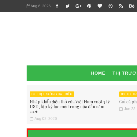
Aug 6, 2026
HOME
THỊ TRƯ
06. THỊ TRƯỜNG HẠT ĐIỀU
03. THỊ 
Nhập khẩu điều thô của Việt Nam vượt 3 tỷ
Giá cà ph
USD, lập kỷ lục mới trong nửa đầu năm
Jun 28,
2026
Aug 02, 2026