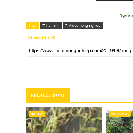
Nguồn
Tags
# Hà Tĩnh
# Video nông nghiệp
Share This
RELATED POST
HÀ TĨNH
BẮC GIANG