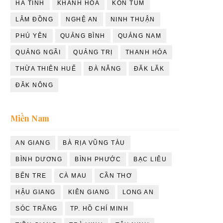
HÀ TĨNH
KHÁNH HÒA
KON TUM
LÂM ĐỒNG
NGHỆ AN
NINH THUẬN
PHÚ YÊN
QUẢNG BÌNH
QUẢNG NAM
QUẢNG NGÃI
QUẢNG TRỊ
THANH HÓA
THỪA THIÊN HUẾ
ĐÀ NẴNG
ĐĂK LĂK
ĐĂK NÔNG
Miền Nam
AN GIANG
BÀ RỊA VŨNG TÀU
BÌNH DƯƠNG
BÌNH PHƯỚC
BẠC LIÊU
BẾN TRE
CÀ MAU
CẦN THƠ
HẬU GIANG
KIÊN GIANG
LONG AN
SÓC TRĂNG
TP. HỒ CHÍ MINH