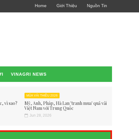
Home
Giới Thiệu
Nguồn Tin
ỚI
VINAGRI NEWS
MÙA VẢI THIỀU 2026
, vì sao?
Mỹ, Anh, Pháp, Hà Lan 'tranh mua' quả vải
Việt Nam với Trung Quốc
Jun 28, 2026