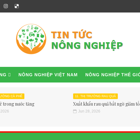
ỜNG
NÔNG NGHIỆP VIỆT NAM
NÔNG NGHIỆP THẾ GI
TRƯỜNG CÀ PHÊ
11. THỊ TRƯỜNG RAU QUẢ
ê trong nước tăng
Xuất khẩu rau quả bất ngờ giảm tốc
 2026
Jun 28, 2026