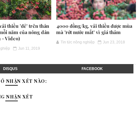
vải thiều 'đẻ' trên thân
4000 đồng/kg, vải thiều được mùa
ỷ mỗi năm của nông dân
mà 'rớt nước mắt' vì giá thảm
 - Video)
Tin tức nông nghiệp
Jun 23, 2018
nghiệp
Jun 11, 2019
DISQUS
FACEBOOK
Ó NHẬN XÉT NÀO:
NG NHẬN XÉT