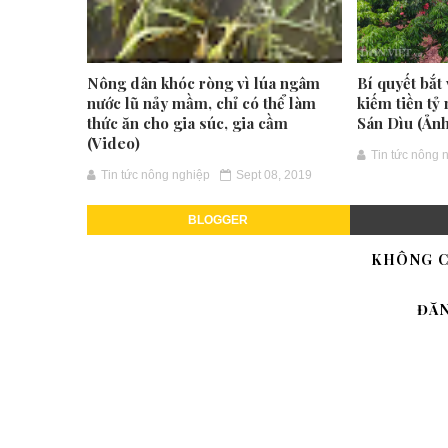
Nông dân khóc ròng vì lúa ngâm
Bí quyết bắt 
nước lũ nảy mầm, chỉ có thể làm
kiếm tiền t
thức ăn cho gia súc, gia cầm
Sán Dìu (Ảnh
(Video)
Tin tức nông 
Tin tức nông nghiệp
Sept 08, 2019
BLOGGER
KHÔNG C
ĐĂ