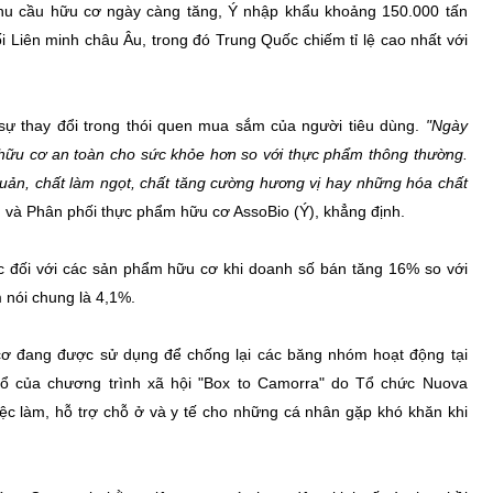
nhu cầu hữu cơ ngày càng tăng, Ý nhập khẩu khoảng 150.000 tấn
Liên minh châu Âu, trong đó Trung Quốc chiếm tỉ lệ cao nhất với
sự thay đổi trong thói quen mua sắm của người tiêu dùng.
"Ngày
hữu cơ an toàn cho sức khỏe hơn so với thực phẩm thông thường.
ản, chất làm ngọt, chất tăng cường hương vị hay những hóa chất
n và Phân phối thực phẩm hữu cơ AssoBio (Ý), khẳng định.
c đối với các sản phẩm hữu cơ khi doanh số bán tăng 16% so với
 nói chung là 4,1%.
cơ đang được sử dụng để chống lại các băng nhóm hoạt động tại
ổ của chương trình xã hội "Box to Camorra" do Tổ chức Nuova
ệc làm, hỗ trợ chỗ ở và y tế cho những cá nhân gặp khó khăn khi