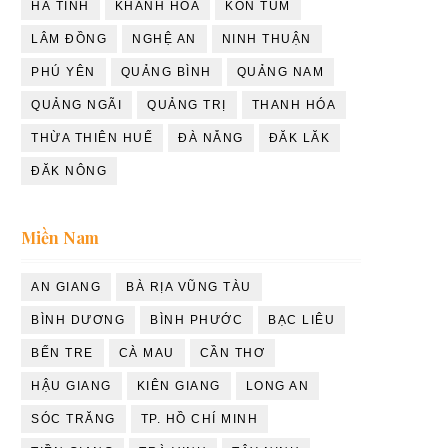
HÀ TĨNH
KHÁNH HÒA
KON TUM
LÂM ĐỒNG
NGHỆ AN
NINH THUẬN
PHÚ YÊN
QUẢNG BÌNH
QUẢNG NAM
QUẢNG NGÃI
QUẢNG TRỊ
THANH HÓA
THỪA THIÊN HUẾ
ĐÀ NẴNG
ĐĂK LĂK
ĐĂK NÔNG
Miền Nam
AN GIANG
BÀ RỊA VŨNG TÀU
BÌNH DƯƠNG
BÌNH PHƯỚC
BẠC LIÊU
BẾN TRE
CÀ MAU
CẦN THƠ
HẬU GIANG
KIÊN GIANG
LONG AN
SÓC TRĂNG
TP. HỒ CHÍ MINH