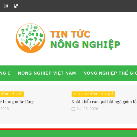
ỜNG
NÔNG NGHIỆP VIỆT NAM
NÔNG NGHIỆP THẾ GI
TRƯỜNG CÀ PHÊ
11. THỊ TRƯỜNG RAU QUẢ
ê trong nước tăng
Xuất khẩu rau quả bất ngờ giảm tốc
 2026
Jun 28, 2026