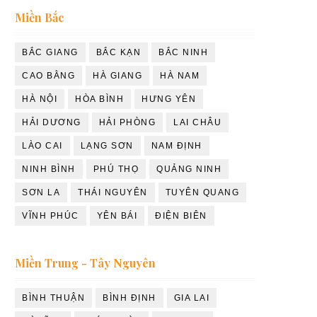
Miền Bắc
BẮC GIANG
BẮC KẠN
BẮC NINH
CAO BẰNG
HÀ GIANG
HÀ NAM
HÀ NỘI
HÒA BÌNH
HƯNG YÊN
HẢI DƯƠNG
HẢI PHÒNG
LAI CHÂU
LÀO CAI
LẠNG SƠN
NAM ĐỊNH
NINH BÌNH
PHÚ THỌ
QUẢNG NINH
SƠN LA
THÁI NGUYÊN
TUYÊN QUANG
VĨNH PHÚC
YÊN BÁI
ĐIỆN BIÊN
Miền Trung - Tây Nguyên
BÌNH THUẬN
BÌNH ĐỊNH
GIA LAI