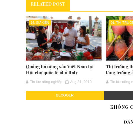
RELATED POST
16. SỰ KIỆN
01. THỊ TRƯ
Quảng bá nông sản Việt Nam tại
Thị trường t
Hội chợ quốc tế ớt ở Italy
tăng trưởng 
Tin tức nông nghiệp
Aug 31, 2019
Tin tức nông 
BLOGGER
KHÔNG C
ĐĂ