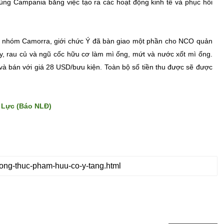
ùng Campania bằng việc tạo ra các hoạt động kinh tế và phục hồi
ăng nhóm Camorra, giới chức Ý đã bàn giao một phần cho NCO quản
cây, rau củ và ngũ cốc hữu cơ làm mì ống, mứt và nước xốt mì ống.
 bán với giá 28 USD/bưu kiện. Toàn bộ số tiền thu được sẽ được
 Lực (Báo NLĐ)