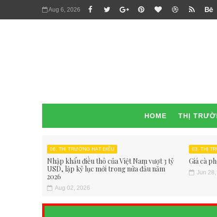
Aug 6, 2026
HOME
THỊ TRƯ
06. THỊ TRƯỜNG HẠT ĐIỀU
03. THỊ 
Nhập khẩu điều thô của Việt Nam vượt 3 tỷ
Giá cà ph
USD, lập kỷ lục mới trong nửa đầu năm
Jun 28,
2026
Aug 02, 2026