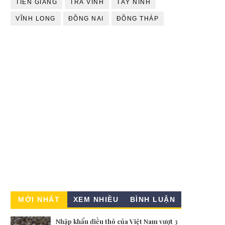
TIỀN GIANG
TRÀ VINH
TÂY NINH
VĨNH LONG
ĐỒNG NAI
ĐỒNG THÁP
MỚI NHẤT
XEM NHIỀU
BÌNH LUẬN
Nhập khẩu điều thô của Việt Nam vượt 3