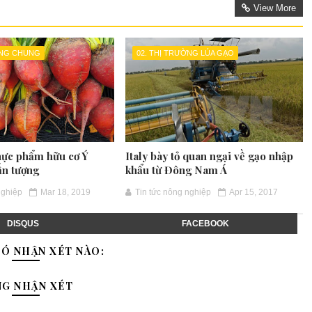
View More
ỜNG CHUNG
02. THỊ TRƯỜNG LÚA GẠO
hực phẩm hữu cơ Ý
Italy bày tỏ quan ngại về gạo nhập
ấn tượng
khẩu từ Đông Nam Á
nghiệp
Mar 18, 2019
Tin tức nông nghiệp
Apr 15, 2017
DISQUS
FACEBOOK
Ó NHẬN XÉT NÀO:
NG NHẬN XÉT