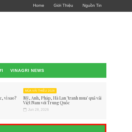
Home
Giới Thiệu
Nguồn Tin
ỚI
VINAGRI NEWS
MÙA VẢI THIỀU 2026
, vì sao?
Mỹ, Anh, Pháp, Hà Lan 'tranh mua' quả vải
Việt Nam với Trung Quốc
Jun 28, 2026