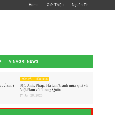
Home
Giới Thiệu
Nguồn Tin
ỚI
VINAGRI NEWS
MÙA VẢI THIỀU 2026
, vì sao?
Mỹ, Anh, Pháp, Hà Lan 'tranh mua' quả vải
Việt Nam với Trung Quốc
Jun 28, 2026