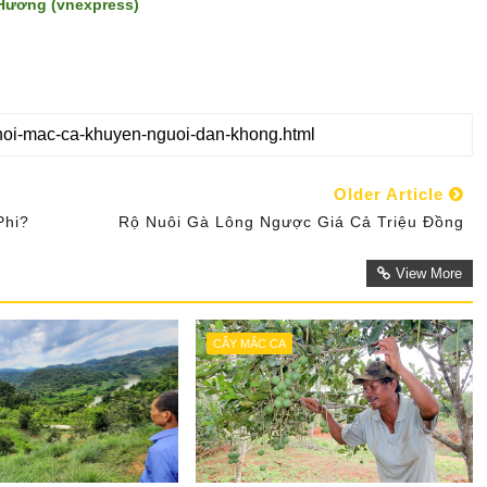
Hương (vnexpress)
Older Article
Phi?
Rộ Nuôi Gà Lông Ngược Giá Cả Triệu Đồng
View More
CÂY MẮC CA