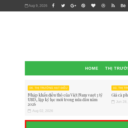
Aug 9, 2026
HOME
THỊ TRƯ
06. THỊ TRƯỜNG HẠT ĐIỀU
03. THỊ 
Nhập khẩu điều thô của Việt Nam vượt 3 tỷ
Giá cà ph
USD, lập kỷ lục mới trong nửa đầu năm
Jun 28,
2026
Aug 02, 2026