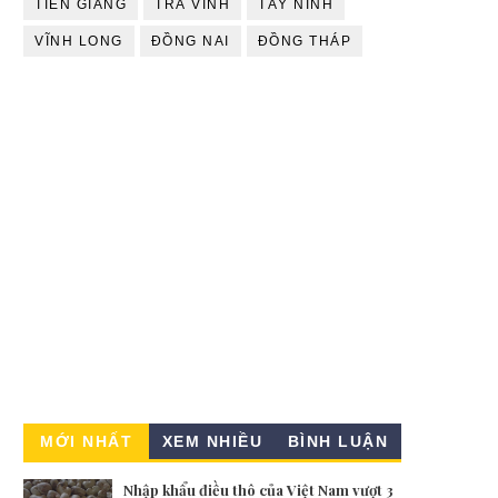
TIỀN GIANG
TRÀ VINH
TÂY NINH
VĨNH LONG
ĐỒNG NAI
ĐỒNG THÁP
MỚI NHẤT
XEM NHIỀU
BÌNH LUẬN
Nhập khẩu điều thô của Việt Nam vượt 3