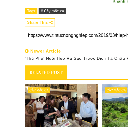
Khánh 
Tags
# Cây mắc ca
Share This
Newer Article
'Thủ Phủ' Nuôi Heo Ra Sao Trước Dịch Tả Châu 
RELATED POST
CÂY MẮC CA
CÂY MẮC CA