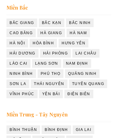
Miền Bắc
BẮC GIANG
BẮC KẠN
BẮC NINH
CAO BẰNG
HÀ GIANG
HÀ NAM
HÀ NỘI
HÒA BÌNH
HƯNG YÊN
HẢI DƯƠNG
HẢI PHÒNG
LAI CHÂU
LÀO CAI
LẠNG SƠN
NAM ĐỊNH
NINH BÌNH
PHÚ THỌ
QUẢNG NINH
SƠN LA
THÁI NGUYÊN
TUYÊN QUANG
VĨNH PHÚC
YÊN BÁI
ĐIỆN BIÊN
Miền Trung - Tây Nguyên
BÌNH THUẬN
BÌNH ĐỊNH
GIA LAI