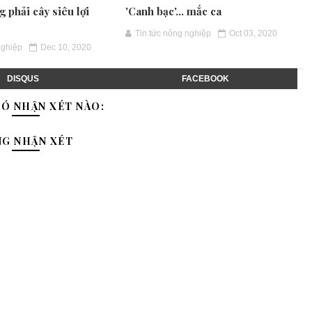
 phải cây siêu lợi
'Canh bạc'… mắc ca
Tin tức nông nghiệp
Oct 03, 2020
nghiệp
Dec 10, 2020
DISQUS
FACEBOOK
Ó NHẬN XÉT NÀO:
NG NHẬN XÉT