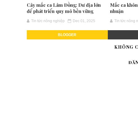
Cây mắc ca Lâm Đồng: Dư địa lớn
Mắc ca không
để phát triển quy mô bền vững
nhuận
Tin tức nông nghiệp
Dec 01, 2025
Tin tức nông 
BLOGGER
KHÔNG C
ĐĂ