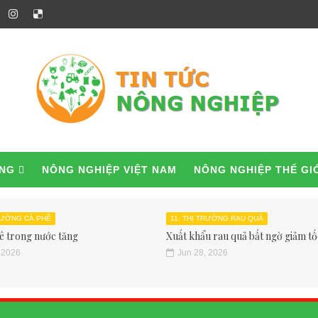
ỜNG
NÔNG NGHIỆP VIỆT NAM
NÔNG NGHIỆP THẾ GI
TRƯỜNG CÀ PHÊ
11. THỊ TRƯỜNG RAU QUẢ
ê trong nước tăng
Xuất khẩu rau quả bất ngờ giảm tốc
 2026
Jun 28, 2026