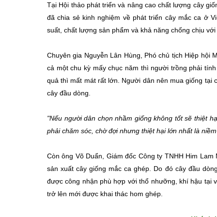
Tại Hội thảo phát triển và nâng cao chất lượng cây g
đã chia sẻ kinh nghiệm về phát triển cây mắc ca ở Vi
suất, chất lượng sản phẩm và khả năng chống chịu với điề
Chuyên gia Nguyễn Lân Hùng, Phó chủ tịch Hiệp hội Mắ
cả một chu kỳ mấy chục năm thì người trồng phải tín
quả thì mất mát rất lớn. Người dân nên mua giống tại 
cây đầu dòng.
"Nếu người dân chọn nhầm giống không tốt sẽ thiệt hại 
phải chăm sóc, chờ đợi nhưng thiệt hại lớn nhất là niềm 
Còn ông Võ Duẩn, Giám đốc Công ty TNHH Him Lam Mắc
sản xuất cây giống mắc ca ghép. Do đó cây đầu dòng
được công nhận phù hợp với thổ nhưỡng, khí hậu tại v
trở lên mới được khai thác hom ghép.