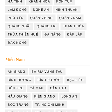
HÀ TĨNH
KHÁNH HÒA
KON TUM
LÂM ĐỒNG
NGHỆ AN
NINH THUẬN
PHÚ YÊN
QUẢNG BÌNH
QUẢNG NAM
QUẢNG NGÃI
QUẢNG TRỊ
THANH HÓA
THỪA THIÊN HUẾ
ĐÀ NẴNG
ĐĂK LĂK
ĐĂK NÔNG
Miền Nam
AN GIANG
BÀ RỊA VŨNG TÀU
BÌNH DƯƠNG
BÌNH PHƯỚC
BẠC LIÊU
BẾN TRE
CÀ MAU
CẦN THƠ
HẬU GIANG
KIÊN GIANG
LONG AN
SÓC TRĂNG
TP. HỒ CHÍ MINH