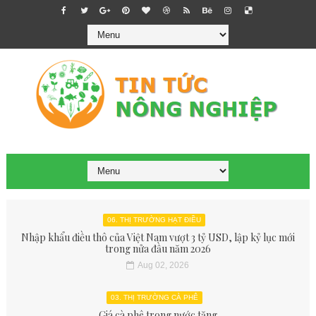
06. THỊ TRƯỜNG HẠT ĐIỀU
Nhập khẩu điều thô của Việt Nam vượt 3 tỷ USD, lập kỷ lục mới
trong nửa đầu năm 2026
Aug 02, 2026
03. THỊ TRƯỜNG CÀ PHÊ
Giá cà phê trong nước tăng