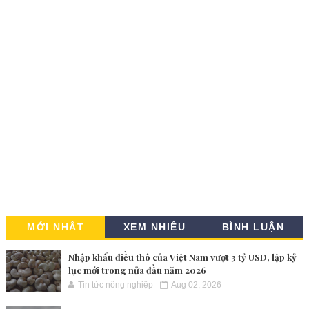
MỚI NHẤT
XEM NHIỀU
BÌNH LUẬN
Nhập khẩu điều thô của Việt Nam vượt 3 tỷ USD, lập kỷ
lục mới trong nửa đầu năm 2026
Tin tức nông nghiệp
Aug 02, 2026