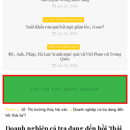
Jun 28, 2026
11. THỊ TRƯỜNG RAU QUẢ
Xuất khẩu rau quả bất ngờ giảm tốc, vì sao?
Jun 28, 2026
MÙA VẢI THIỀU 2026
Mỹ, Anh, Pháp, Hà Lan 'tranh mua' quả vải Việt Nam với Trung
Quốc
Jun 28, 2026
CHỈ TIN TỨC NÔNG NGHIỆP
Home
10. Thị trường thủy hải sản
Doanh nghiệp cá tra đang đến
hồi 'thái lai'?
Doanh nghiệp cá tra đang đến hồi 'thái