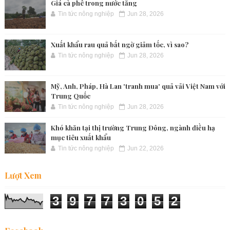
Giá cà phê trong nước tăng
Tin tức nông nghiệp
Jun 28, 2026
Xuất khẩu rau quả bất ngờ giảm tốc, vì sao?
Tin tức nông nghiệp
Jun 28, 2026
Mỹ, Anh, Pháp, Hà Lan 'tranh mua' quả vải Việt Nam với
Trung Quốc
Tin tức nông nghiệp
Jun 28, 2026
Khó khăn tại thị trường Trung Đông, ngành điều hạ
mục tiêu xuất khẩu
Tin tức nông nghiệp
Jun 22, 2026
Lượt Xem
3
9
7
7
3
0
5
2