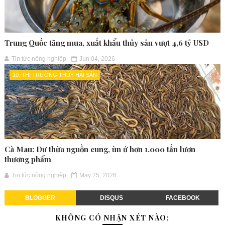
Trung Quốc tăng mua, xuất khẩu thủy sản vượt 4,6 tỷ USD
Tin tức nông nghiệp
Jun 04, 2026
10. THỊ TRƯỜNG THỦY HẢI SẢN
Cà Mau: Dư thừa nguồn cung, ùn ứ hơn 1.000 tấn lươn
thương phẩm
Tin tức nông nghiệp
May 25, 2026
BLOGGER
DISQUS
FACEBOOK
KHÔNG CÓ NHẬN XÉT NÀO: