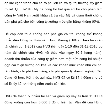
áp lực cạnh tranh của cá rô phi lên cá tra tại thị trường Mỹ giảm
rõ rệt. Quí 3-2018 Mỹ đã công bố kết quả sơ bộ cho phép tám
công ty Việt Nam xuất khẩu cá tra vào Mỹ và giảm thuế chống
bán phá giá cho bốn công ty xuống mức gần bằng không (0%).
Đề cập đến thuế chống bán phá giá cá tra, không thể không
nhắc đến Công ty Thủy sản Hùng Vương (HVG). Theo báo cáo
tài chính quí 1-2019 của HVG (từ ngày 1-10 đến 31-12-2018 do
năm tài chính của HVG kết thúc vào ngày 30-9 hàng năm),
doanh thu thuần của công ty giảm hơn một nửa song lợi nhuận
gộp cải thiện tương đối khá và các khoản mục khác như chi phí
tài chính, chi phí bán hàng, chi phí quản lý doanh nghiệp đều
đang tốt hơn. Kết thúc quí này, HVG đã có lãi 14 tỉ đồng cho dù
số lỗ lũy kế từ những năm trước còn lớn.
HVG đã thanh lý nhiều tài sản và giảm nợ vay từ trên 11.000 tỉ
đồng xuống còn hơn 3.000 tỉ đồng hiện tại. Vấn đề của Hùng