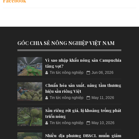
Facebook
GÓC CHIA SẺ NÔNG NGHIỆP VIỆT NAM
Vì sao nhập khẩu nông sản Campuchia
tăng vọt?
Tin tức nông nghiệp
Jun 06, 2026
Chuẩn hóa sản xuất, nâng tầm thương
hiệu sầu riêng Việt
Tin tức nông nghiệp
May 11, 2026
Sầu riêng rớt giá, lộ khoảng trống phát
triển nóng
Tin tức nông nghiệp
May 10, 2026
Nhiều địa phương ĐBSCL muốn giảm