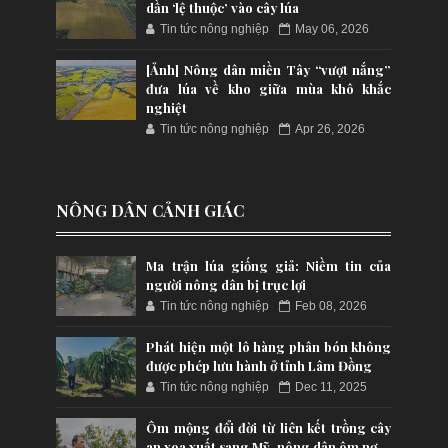
dần ‘lệ thuộc’ vào cây lúa
Tin tức nông nghiệp
May 06, 2026
[Ảnh] Nông dân miền Tây “vượt nắng”
đưa lúa về kho giữa mùa khô khắc
nghiệt
Tin tức nông nghiệp
Apr 26, 2026
NÔNG DÂN CẢNH GIÁC
Ma trận lúa giống giả: Niềm tin của
người nông dân bị trục lợi
Tin tức nông nghiệp
Feb 08, 2026
Phát hiện một lô hàng phân bón không
được phép lưu hành ở tỉnh Lâm Đồng
Tin tức nông nghiệp
Dec 11, 2025
Ôm mộng đổi đời từ liên kết trồng cây
an xoa xuất sang Mỹ, nông dân ôm nợ