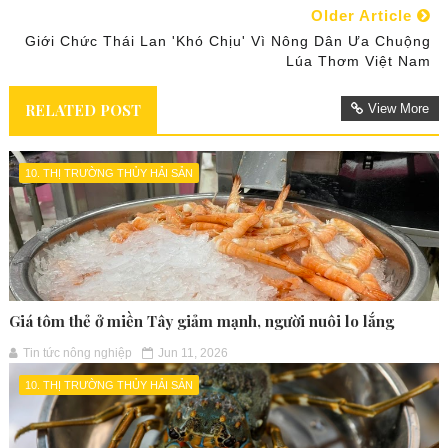
Older Article
Giới Chức Thái Lan 'khó Chịu' Vì Nông Dân Ưa Chuộng
Lúa Thơm Việt Nam
RELATED POST
View More
10. THỊ TRƯỜNG THỦY HẢI SẢN
Giá tôm thẻ ở miền Tây giảm mạnh, người nuôi lo lắng
Tin tức nông nghiệp
Jun 11, 2026
10. THỊ TRƯỜNG THỦY HẢI SẢN