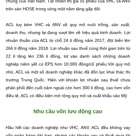
chung của Việt Nam. Tất nhiên thị giá cổ phiếu của VHC và ANV
trên sàn HOSE trong vòng một năm tăng gấp đôi.
ACL tuy kém VHC và ANV về quy mô nuôi trồng, sản xuất,
doanh thu, nhưng lại đang vượt lên về hiệu quả kinh doanh. Lợi
nhuận thuần của ACL từ chỗ 24 tỉ đồng năm 2017, đột biến lên
266 tỉ đồng năm 2018. Lợi nhuận sau thuế cùng thời gian trên từ
22 tỉ tăng lên 236 tỉ đồng, lọt vào danh sách những doanh
nghiệp niêm yết có EPS hơn 10.000 đồng/cổ phiếu.Với quy mô
nhỏ, ACL và một số doanh nghiệp khác đã dồn lực khai thác thị
trường Trung Quốc. Hiện với khoản lợi nhuận sau thuế chưa
phân phối đến cuối năm ngoái còn hơn 300 tỉ đồng, cao hơn vốn
điều lệ, ACL có điều kiện mở rộng quy mô và xuất khẩu vào Mỹ.
Nhu cầu vốn lưu động cao
Hầu hết các doanh nghiệp như VHC, ANV, ACL đều không vay
vốn ngân hàng dài hạn, nhưng các khoản vay và thuê mua tài