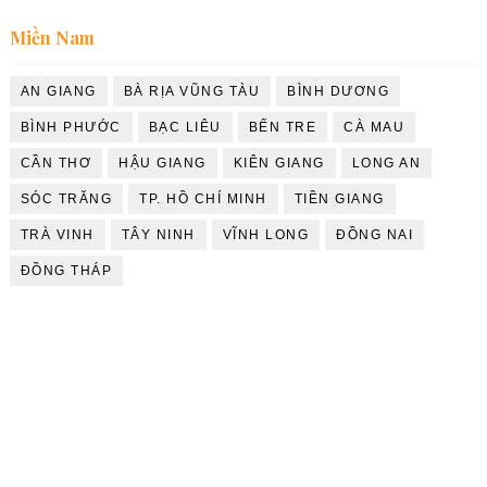
Miền Nam
AN GIANG
BÀ RỊA VŨNG TÀU
BÌNH DƯƠNG
BÌNH PHƯỚC
BẠC LIÊU
BẾN TRE
CÀ MAU
CẦN THƠ
HẬU GIANG
KIÊN GIANG
LONG AN
SÓC TRĂNG
TP. HỒ CHÍ MINH
TIỀN GIANG
TRÀ VINH
TÂY NINH
VĨNH LONG
ĐỒNG NAI
ĐỒNG THÁP