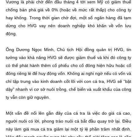
Vương là phải chờ đến đầu tháng 4 tới xem Mỹ có giảm thuế
chống bán phá giá về 0% (hoặc về mức rất thấp) cho công ty
hay không. Trong thời gian chờ đợi, một số ngân hàng đã tạm
dừng cho HVG vay nên doanh nghiệp khó khăn về vốn lưu
động.
Ông Dương Ngọc Minh, Chủ tịch Hội đồng quản trị HVG, tin
tưởng vào khả năng HVG sẽ được giảm thuế và khi đó công ty
có thể phát hành thêm cổ phiếu cho cổ đông hiện hữu hoặc cổ
đông riêng lẻ để huy động vốn. Không ai nghi ngờ nếu có vốn và
chỉ tập trung vào kinh doanh cốt lõi với con cá tra, HVG sẽ “bật
dậy” nhanh vì cơ sở nuôi trồng, chế biến và xuất khẩu của công
ty vẫn còn giữ nguyên.
Một vấn đề nổi lên gần đây của cá tra là việc do giá cá cao,
người nuôi có lời, phong trào nuôi cá bắt đầu quay trở lại. Điều
này làm giá mua cá tra giảm lại một tỷ lệ phần trăm nhất định.