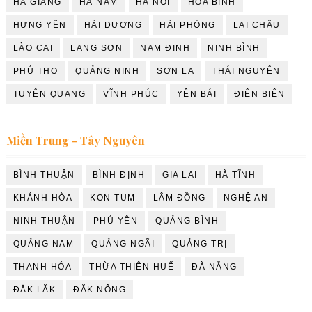
HÀ GIANG
HÀ NAM
HÀ NỘI
HÒA BÌNH
HƯNG YÊN
HẢI DƯƠNG
HẢI PHÒNG
LAI CHÂU
LÀO CAI
LẠNG SƠN
NAM ĐỊNH
NINH BÌNH
PHÚ THỌ
QUẢNG NINH
SƠN LA
THÁI NGUYÊN
TUYÊN QUANG
VĨNH PHÚC
YÊN BÁI
ĐIỆN BIÊN
Miền Trung - Tây Nguyên
BÌNH THUẬN
BÌNH ĐỊNH
GIA LAI
HÀ TĨNH
KHÁNH HÒA
KON TUM
LÂM ĐỒNG
NGHỆ AN
NINH THUẬN
PHÚ YÊN
QUẢNG BÌNH
QUẢNG NAM
QUẢNG NGÃI
QUẢNG TRỊ
THANH HÓA
THỪA THIÊN HUẾ
ĐÀ NẴNG
ĐĂK LĂK
ĐĂK NÔNG