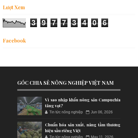
Lượt Xem
3
9
7
7
3
4
0
6
Facebook
GÓC CHIA SẺ NÔNG NGHIỆP VIỆT NAM
Vì sao nhập khẩu nông sản Campuchia
tăng vọt?
Tin tức nông nghiệp
Jun 06, 2026
Chuẩn hóa sản xuất, nâng tầm thương
hiệu sầu riêng Việt
Tin tức nông nghiệp
May 11, 2026