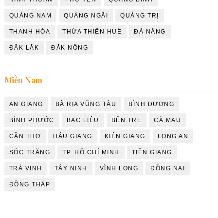
QUẢNG NAM
QUẢNG NGÃI
QUẢNG TRỊ
THANH HÓA
THỪA THIÊN HUẾ
ĐÀ NẴNG
ĐĂK LĂK
ĐĂK NÔNG
Miền Nam
AN GIANG
BÀ RỊA VŨNG TÀU
BÌNH DƯƠNG
BÌNH PHƯỚC
BẠC LIÊU
BẾN TRE
CÀ MAU
CẦN THƠ
HẬU GIANG
KIÊN GIANG
LONG AN
SÓC TRĂNG
TP. HỒ CHÍ MINH
TIỀN GIANG
TRÀ VINH
TÂY NINH
VĨNH LONG
ĐỒNG NAI
ĐỒNG THÁP