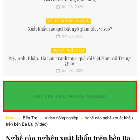
Jun 28, 2026
11. THỊ TRƯỜNG RAU QUẢ
Xuất khẩu rau quả bất ngờ giảm tốc, vì sao?
Jun 28, 2026
MÙA VẢI THIỀU 2026
Mỹ, Anh, Pháp, Hà Lan 'tranh mua' quả vải Việt Nam với Trung
Quốc
Jun 28, 2026
CHỈ TIN TỨC NÔNG NGHIỆP
Home
Bến Tre
Video nông nghiệp
Nghề cào nghêu xuất khẩu
trên bến Ba Lai (Video)
Nghề cào nghêu xuất khẩu trên bến Ba