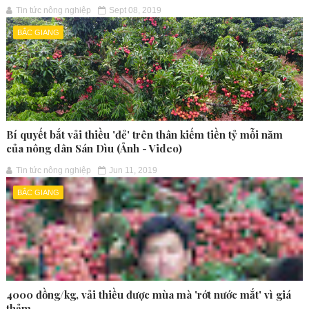
Tin tức nông nghiệp
Sept 08, 2019
BẮC GIANG
Bí quyết bắt vải thiều 'đẻ' trên thân kiếm tiền tỷ mỗi năm
của nông dân Sán Dìu (Ảnh - Video)
Tin tức nông nghiệp
Jun 11, 2019
BẮC GIANG
4000 đồng/kg, vải thiều được mùa mà 'rớt nước mắt' vì giá
thảm