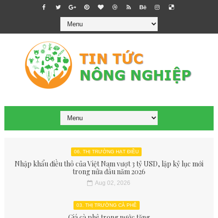
06. THỊ TRƯỜNG HẠT ĐIỀU
Nhập khẩu điều thô của Việt Nam vượt 3 tỷ USD, lập kỷ lục mới
trong nửa đầu năm 2026
Aug 02, 2026
03. THỊ TRƯỜNG CÀ PHÊ
Giá cà phê trong nước tăng