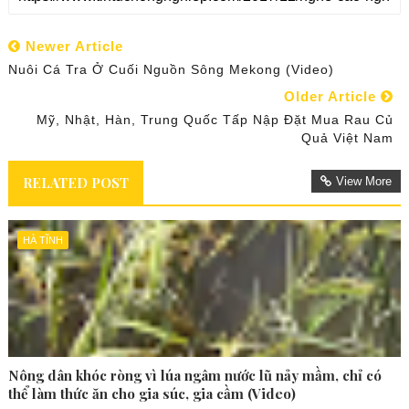
Newer Article
Nuôi Cá Tra Ở Cuối Nguồn Sông Mekong (Video)
Older Article
Mỹ, Nhật, Hàn, Trung Quốc Tấp Nập Đặt Mua Rau Củ
Quả Việt Nam
RELATED POST
View More
HÀ TĨNH
Nông dân khóc ròng vì lúa ngâm nước lũ nảy mầm, chỉ có
thể làm thức ăn cho gia súc, gia cầm (Video)