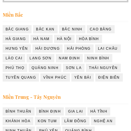
Miền Bắc
BẮC GIANG
BẮC KẠN
BẮC NINH
CAO BẰNG
HÀ GIANG
HÀ NAM
HÀ NỘI
HÒA BÌNH
HƯNG YÊN
HẢI DƯƠNG
HẢI PHÒNG
LAI CHÂU
LÀO CAI
LẠNG SƠN
NAM ĐỊNH
NINH BÌNH
PHÚ THỌ
QUẢNG NINH
SƠN LA
THÁI NGUYÊN
TUYÊN QUANG
VĨNH PHÚC
YÊN BÁI
ĐIỆN BIÊN
Miền Trung - Tây Nguyên
BÌNH THUẬN
BÌNH ĐỊNH
GIA LAI
HÀ TĨNH
KHÁNH HÒA
KON TUM
LÂM ĐỒNG
NGHỆ AN
NINH THUẬN
PHÚ YÊN
QUẢNG BÌNH