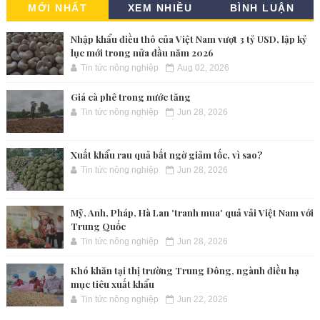
MỚI NHẤT
XEM NHIỀU
BÌNH LUẬN
Nhập khẩu điều thô của Việt Nam vượt 3 tỷ USD, lập kỷ
lục mới trong nửa đầu năm 2026
Tin tức nông nghiệp
Aug 02, 2026
Giá cà phê trong nước tăng
Tin tức nông nghiệp
Jun 28, 2026
Xuất khẩu rau quả bất ngờ giảm tốc, vì sao?
Tin tức nông nghiệp
Jun 28, 2026
Mỹ, Anh, Pháp, Hà Lan 'tranh mua' quả vải Việt Nam với
Trung Quốc
Tin tức nông nghiệp
Jun 28, 2026
Khó khăn tại thị trường Trung Đông, ngành điều hạ
mục tiêu xuất khẩu
Tin tức nông nghiệp
Jun 22, 2026