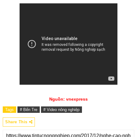
Nguồn: vnexpress
Tags
# Bến Tre
# Video nông nghiệp
Share This