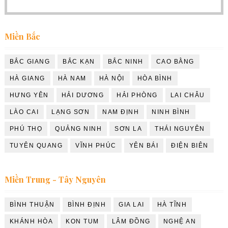
Miền Bắc
BẮC GIANG
BẮC KẠN
BẮC NINH
CAO BẰNG
HÀ GIANG
HÀ NAM
HÀ NỘI
HÒA BÌNH
HƯNG YÊN
HẢI DƯƠNG
HẢI PHÒNG
LAI CHÂU
LÀO CAI
LẠNG SƠN
NAM ĐỊNH
NINH BÌNH
PHÚ THỌ
QUẢNG NINH
SƠN LA
THÁI NGUYÊN
TUYÊN QUANG
VĨNH PHÚC
YÊN BÁI
ĐIỆN BIÊN
Miền Trung - Tây Nguyên
BÌNH THUẬN
BÌNH ĐỊNH
GIA LAI
HÀ TĨNH
KHÁNH HÒA
KON TUM
LÂM ĐỒNG
NGHỆ AN