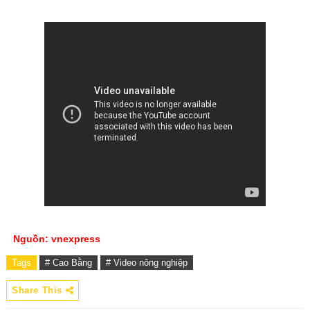
Nguồn: vnexpress
Tags
# Cao Bằng
# Video nông nghiệp
Share This