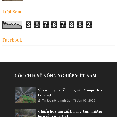
Lượt Xem
3
9
7
6
7
8
8
2
Facebook
GÓC CHIA SẺ NÔNG NGHIỆP VIỆT NAM
Vì sao nhập khẩu nông sản Campuchia
tăng vọt?
Tin tức nông nghiệp
Jun 06, 2026
Chuẩn hóa sản xuất, nâng tầm thương
hiệu sầu riêng Việt