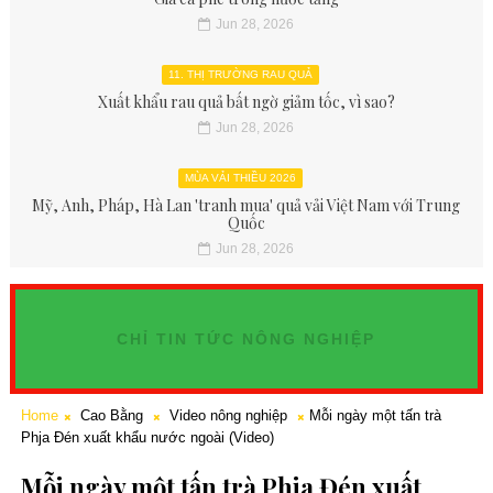
Jun 28, 2026
11. THỊ TRƯỜNG RAU QUẢ
Xuất khẩu rau quả bất ngờ giảm tốc, vì sao?
Jun 28, 2026
MÙA VẢI THIỀU 2026
Mỹ, Anh, Pháp, Hà Lan 'tranh mua' quả vải Việt Nam với Trung
Quốc
Jun 28, 2026
CHỈ TIN TỨC NÔNG NGHIỆP
Home
Cao Bằng
Video nông nghiệp
Mỗi ngày một tấn trà
Phja Đén xuất khẩu nước ngoài (Video)
Mỗi ngày một tấn trà Phja Đén xuất