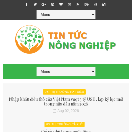
06. THỊ TRƯỜNG HẠT ĐIỀU
Nhập khẩu điều thô của Việt Nam vượt 3 tỷ USD, lập kỷ lục mới
trong nửa đầu năm 2026
Aug 02, 2026
03. THỊ TRƯỜNG CÀ PHÊ
Giá cà phê trong nước tăng