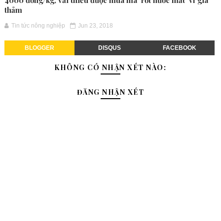
4000 đồng/kg, vải thiều được mùa mà 'rớt nước mắt' vì giá
thảm
Tin tức nông nghiệp
Jun 23, 2018
BLOGGER
DISQUS
FACEBOOK
KHÔNG CÓ NHẬN XÉT NÀO:
ĐĂNG NHẬN XÉT