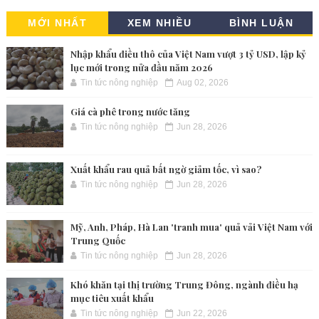
MỚI NHẤT
XEM NHIỀU
BÌNH LUẬN
Nhập khẩu điều thô của Việt Nam vượt 3 tỷ USD, lập kỷ
lục mới trong nửa đầu năm 2026
Tin tức nông nghiệp
Aug 02, 2026
Giá cà phê trong nước tăng
Tin tức nông nghiệp
Jun 28, 2026
Xuất khẩu rau quả bất ngờ giảm tốc, vì sao?
Tin tức nông nghiệp
Jun 28, 2026
Mỹ, Anh, Pháp, Hà Lan 'tranh mua' quả vải Việt Nam với
Trung Quốc
Tin tức nông nghiệp
Jun 28, 2026
Khó khăn tại thị trường Trung Đông, ngành điều hạ
mục tiêu xuất khẩu
Tin tức nông nghiệp
Jun 22, 2026