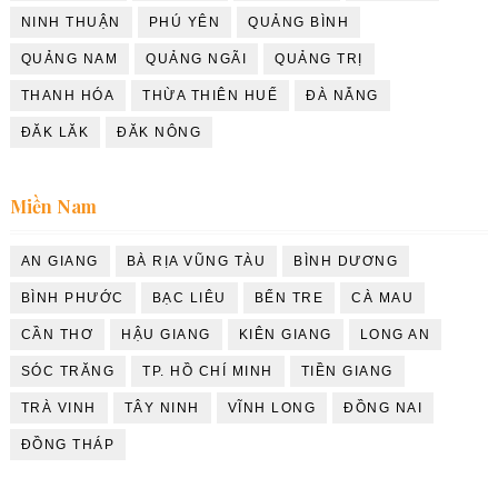
NINH THUẬN
PHÚ YÊN
QUẢNG BÌNH
QUẢNG NAM
QUẢNG NGÃI
QUẢNG TRỊ
THANH HÓA
THỪA THIÊN HUẾ
ĐÀ NẴNG
ĐĂK LĂK
ĐĂK NÔNG
Miền Nam
AN GIANG
BÀ RỊA VŨNG TÀU
BÌNH DƯƠNG
BÌNH PHƯỚC
BẠC LIÊU
BẾN TRE
CÀ MAU
CẦN THƠ
HẬU GIANG
KIÊN GIANG
LONG AN
SÓC TRĂNG
TP. HỒ CHÍ MINH
TIỀN GIANG
TRÀ VINH
TÂY NINH
VĨNH LONG
ĐỒNG NAI
ĐỒNG THÁP