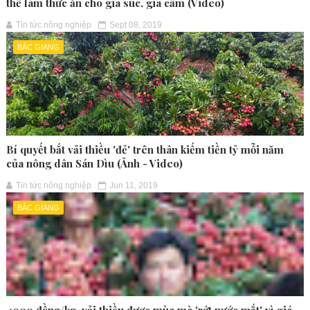
thể làm thức ăn cho gia súc, gia cầm (Video)
Tin tức nông nghiệp
Sept 08, 2019
BẮC GIANG
Bí quyết bắt vải thiều 'đẻ' trên thân kiếm tiền tỷ mỗi năm
của nông dân Sán Dìu (Ảnh - Video)
Tin tức nông nghiệp
Jun 11, 2019
BẮC GIANG