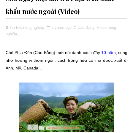
khẩu nước ngoài (Video)
Tin tức nông nghiệp
9 years ago
Cao Bằng,
Video nông
nghiệp,
Chè Phja Đén (Cao Bằng) mới nổi danh cách đây
10 năm
, song
nhờ hương vị thơm ngon, cách trồng hữu cơ mà được xuất đi
Anh, Mỹ, Canada...