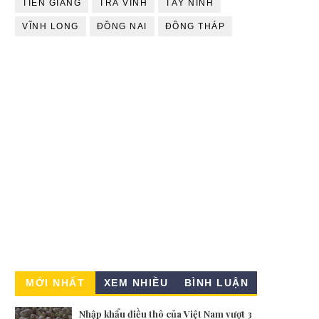
TIỀN GIANG
TRÀ VINH
TÂY NINH
VĨNH LONG
ĐỒNG NAI
ĐỒNG THÁP
MỚI NHẤT
XEM NHIỀU
BÌNH LUẬN
Nhập khẩu điều thô của Việt Nam vượt 3