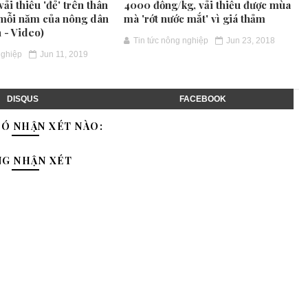
vải thiều 'đẻ' trên thân
4000 đồng/kg, vải thiều được mùa
ỷ mỗi năm của nông dân
mà 'rớt nước mắt' vì giá thảm
 - Video)
Tin tức nông nghiệp
Jun 23, 2018
nghiệp
Jun 11, 2019
DISQUS
FACEBOOK
Ó NHẬN XÉT NÀO:
NG NHẬN XÉT