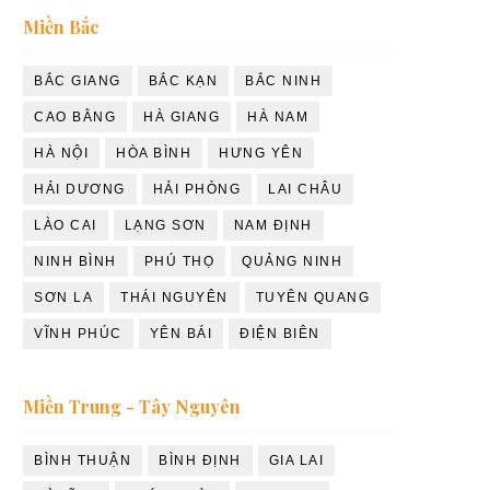
Miền Bắc
BẮC GIANG
BẮC KẠN
BẮC NINH
CAO BẰNG
HÀ GIANG
HÀ NAM
HÀ NỘI
HÒA BÌNH
HƯNG YÊN
HẢI DƯƠNG
HẢI PHÒNG
LAI CHÂU
LÀO CAI
LẠNG SƠN
NAM ĐỊNH
NINH BÌNH
PHÚ THỌ
QUẢNG NINH
SƠN LA
THÁI NGUYÊN
TUYÊN QUANG
VĨNH PHÚC
YÊN BÁI
ĐIỆN BIÊN
Miền Trung - Tây Nguyên
BÌNH THUẬN
BÌNH ĐỊNH
GIA LAI