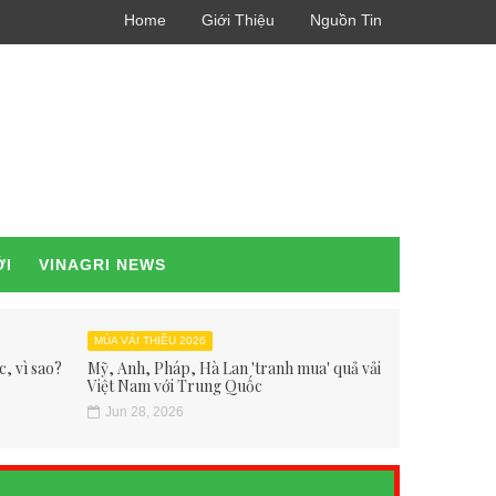
Home
Giới Thiệu
Nguồn Tin
ỚI
VINAGRI NEWS
MÙA VẢI THIỀU 2026
, vì sao?
Mỹ, Anh, Pháp, Hà Lan 'tranh mua' quả vải
Việt Nam với Trung Quốc
Jun 28, 2026