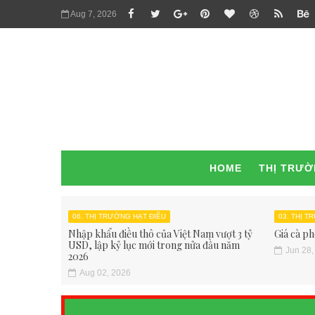
Aug 7, 2026
HOME
THỊ TRƯ
06. THỊ TRƯỜNG HẠT ĐIỀU
03. THỊ 
Nhập khẩu điều thô của Việt Nam vượt 3 tỷ
Giá cà ph
USD, lập kỷ lục mới trong nửa đầu năm
Jun 28,
2026
Aug 02, 2026