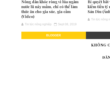
Nông dân khóc ròng vì lúa ngâm
Bí quyết bắt 
nước lũ nảy mầm, chỉ có thể làm
kiếm tiền t
thức ăn cho gia súc, gia cầm
Sán Dìu (Ảnh
(Video)
Tin tức nông 
Tin tức nông nghiệp
Sept 08, 2019
BLOGGER
KHÔNG C
ĐĂ