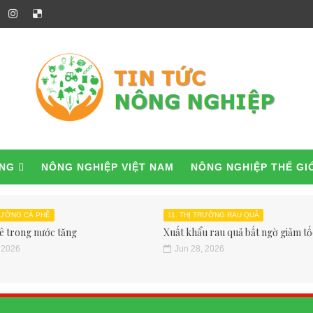
ỜNG
NÔNG NGHIỆP VIỆT NAM
NÔNG NGHIỆP THẾ GI
TRƯỜNG CÀ PHÊ
11. THỊ TRƯỜNG RAU QUẢ
ê trong nước tăng
Xuất khẩu rau quả bất ngờ giảm tốc
 2026
Jun 28, 2026