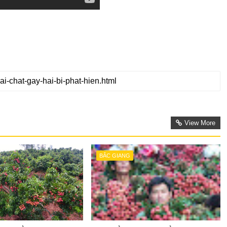
View More
BẮC GIANG