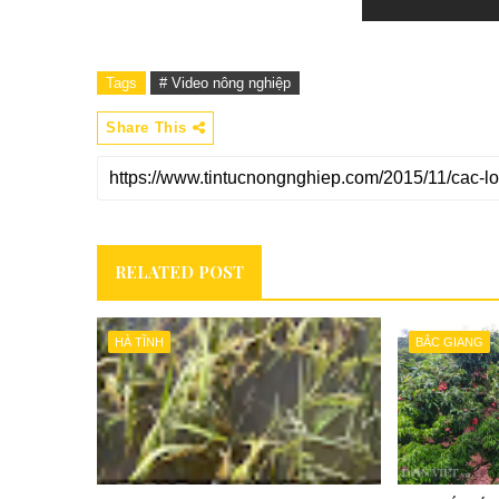
Tags
# Video nông nghiệp
Share This
RELATED POST
HÀ TĨNH
BẮC GIANG