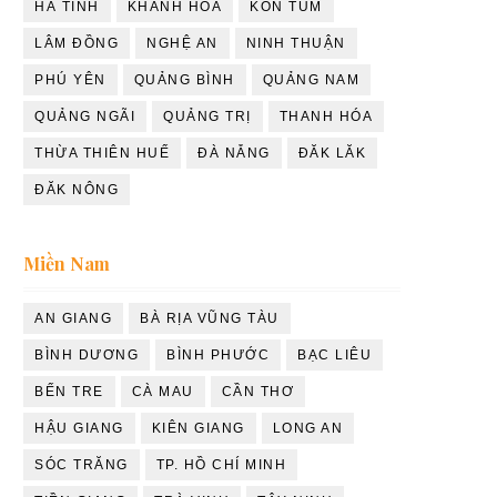
HÀ TĨNH
KHÁNH HÒA
KON TUM
LÂM ĐỒNG
NGHỆ AN
NINH THUẬN
PHÚ YÊN
QUẢNG BÌNH
QUẢNG NAM
QUẢNG NGÃI
QUẢNG TRỊ
THANH HÓA
THỪA THIÊN HUẾ
ĐÀ NẴNG
ĐĂK LĂK
ĐĂK NÔNG
Miền Nam
AN GIANG
BÀ RỊA VŨNG TÀU
BÌNH DƯƠNG
BÌNH PHƯỚC
BẠC LIÊU
BẾN TRE
CÀ MAU
CẦN THƠ
HẬU GIANG
KIÊN GIANG
LONG AN
SÓC TRĂNG
TP. HỒ CHÍ MINH